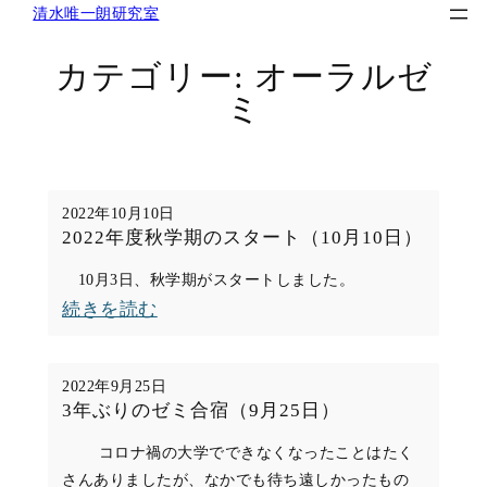
清水唯一朗研究室
内
容
カテゴリー:
オーラルゼ
を
ミ
ス
キ
ッ
プ
2022年10月10日
2022年度秋学期のスタート（10月10日）
10月3日、秋学期がスタートしました。
:
続きを読む
2022
年
2022年9月25日
度
3年ぶりのゼミ合宿（9月25日）
秋
コロナ禍の大学でできなくなったことはたく
学
さんありましたが、なかでも待ち遠しかったもの