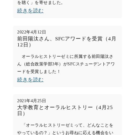
ュ
を聴く」を寄せました。
日）
ー
:
続きを読む
ワ
「話
ー
を
2022年4月12日
ク
聞
前田陽汰さん、SFCアワードを受賞（4月
12日）
シ
き、
ョ
声
オーラルヒストリーゼミに所属する前田陽汰さ
ッ
ん（総合政策学部3年）がSFCスチューデントアワ
を
ードを受賞しました！
プ
聴
:
続きを読む
＠
く」
前
長
（7
田
野
月
2021年4月25日
陽
大学教育とオーラルヒストリー（4月25
吉
2
日）
汰
田
日）
さ
「オーラルヒストリーゼミって、どんなことを
高
やっているの？」というお尋ねに応える機会をい
ん、