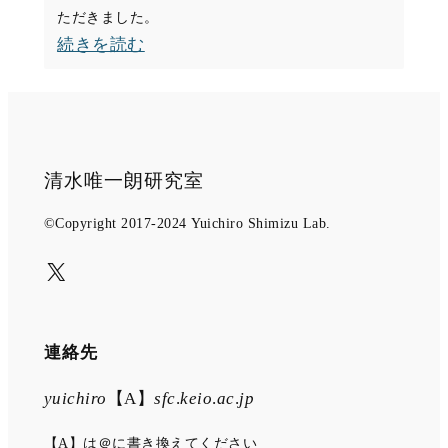
校
ただきました。
SFC
（7
:
続きを読む
ア
月
大
ワ
7
学
ー
日）
教
ド
育
を
清水唯一朗研究室
と
受
オ
©Copyright 2017-2024 Yuichiro Shimizu Lab.
賞
ー
（4
X
ラ
月
ル
12
ヒ
連絡先
日）
ス
yuichiro
【A】
sfc
.
keio
.
ac
.
jp
ト
リ
【A】は＠に書き換えてください