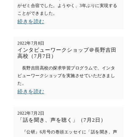
期
がゼミ合宿でした。ようやく、3年ぶりに実現する
ことができました。
の
:
続きを読む
ス
3
タ
年
ー
2022年7月8日
ぶ
インタビューワークショップ＠長野吉田
ト
高校（7月7日）
り
（10
の
長野吉田高校の探求学習プログラムで、インタ
月
ビューワークショップを実施させていただきまし
ゼ
10
た。
ミ
日）
:
続きを読む
合
イ
宿
ン
（9
2022年7月2日
タ
「話を聞き、声を聴く」（7月2日）
月
ビ
25
『公研』6月号の巻頭エッセイに「話を聞き、声