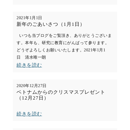
く、
恩
夏
師
2021年1月1日
の
の
新年のごあいさつ（1月1日）
ワ
恩
いつも当ブログをご覧頂き、ありがとうございま
ー
（10
す。本年も、研究に教育にがんばって参ります。
ク
月
どうぞよろしくお願いいたします。2021年1月1
シ
日 清水唯一朗
19
:
続きを読む
ョ
日）
新
ッ
年
プ」
2020年12月27日
の
を
ベトナムからのクリスマスプレゼント
（12月27日）
ご
は
あ
じ
:
続きを読む
い
め
ベ
さ
ま