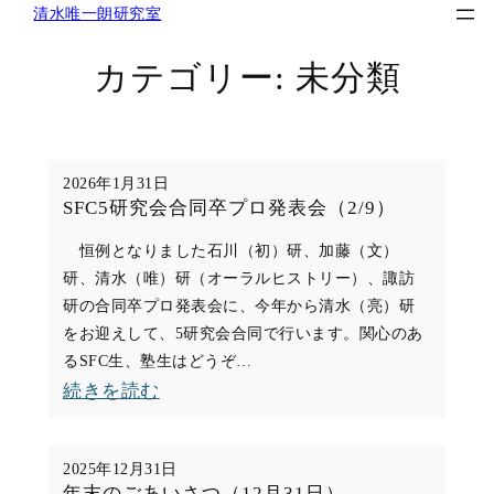
清水唯一朗研究室
内
容
カテゴリー:
未分類
を
ス
キ
ッ
2026年1月31日
プ
SFC5研究会合同卒プロ発表会（2/9）
恒例となりました石川（初）研、加藤（文）
研、清水（唯）研（オーラルヒストリー）、諏訪
研の合同卒プロ発表会に、今年から清水（亮）研
をお迎えして、5研究会合同で行います。関心のあ
るSFC生、塾生はどうぞ…
:
続きを読む
SFC5
研
2025年12月31日
究
年末のごあいさつ（12月31日）