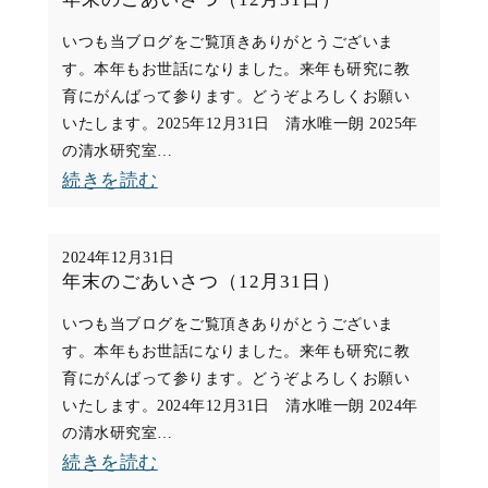
会
いつも当ブログをご覧頂きありがとうございま
合
す。本年もお世話になりました。来年も研究に教
同
育にがんばって参ります。どうぞよろしくお願い
いたします。2025年12月31日 清水唯一朗 2025年
卒
の清水研究室…
プ
:
続きを読む
ロ
年
発
末
表
2024年12月31日
の
年末のごあいさつ（12月31日）
会
ご
（2/9）
いつも当ブログをご覧頂きありがとうございま
あ
す。本年もお世話になりました。来年も研究に教
い
育にがんばって参ります。どうぞよろしくお願い
いたします。2024年12月31日 清水唯一朗 2024年
さ
の清水研究室…
つ
:
続きを読む
（12