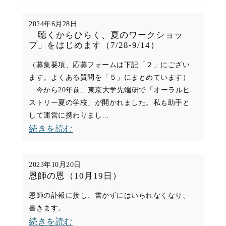
年
月
末
31
2024年6月28日
の
「聴くからひらく、夏のワークショッ
日）
プ」をはじめます（7/28-9/14）
ご
あ
（募集要項、応募フォームは下記「２」にござい
ます。よくある質問を「５」にまとめています）
い
今から20年前、東京大学先端研で「オーラルヒ
さ
ストリー夏の学校」が開かれました。私も助手と
つ
して運営に携わりまし…
（12
:
続きを読む
月
「聴
31
く
2023年10月20日
日）
か
恩師の恩（10月19日）
ら
恩師の訃報に接し、書かずにはいられなくなり、
ひ
書きます。
ら
:
続きを読む