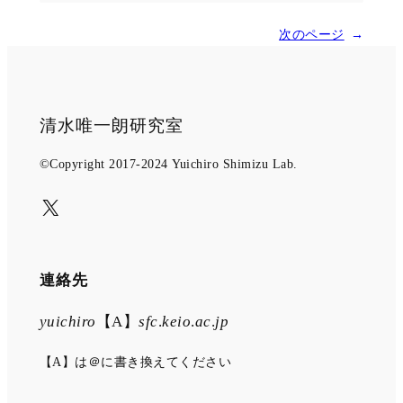
ト
「日
き
（12
本
次のページ
→
た」
月
的
（12
27
政
月
日）
權
清水唯一朗研究室
8
交
日）
©Copyright 2017-2024 Yuichiro Shimizu Lab.
替
―
X
首
次
實
連絡先
質
yuichiro
【A】
sfc
.
keio
.
ac
.
jp
改
造
【A】は＠に書き換えてください
內