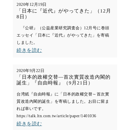
ト
つ
2020年12月19日
す
ナ
「日本に『近代』がやってきた」（12月
（1
（7/28-
8日）
ム
月
9/14）
か
『公研』（公益産業研究調査会）12月号に巻頭
1
エッセイ「日本に『近代』がやってきた」を寄稿
ら
日）
しました。
の
:
続きを読む
ク
「日
リ
本
ス
2020年9月22日
に
「日本的政權交替―首次實質改造內閣的
マ
誕生」『自由時報』（9月21日）
『近
ス
代』
台湾紙『自由時報』に「日本的政權交替～首次實
プ
質改造內閣的誕生」を寄稿しました。お目に留ま
が
レ
れば幸いです。
や
ゼ
https://talk.ltn.com.tw/article/paper/1401036
っ
ン
:
続きを読む
て