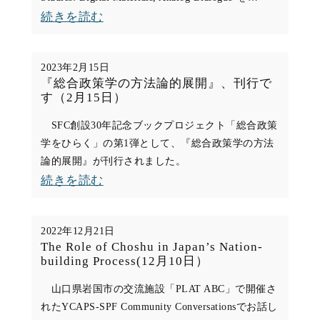
:
続きを読む
の
Post-
発
COVID
見
2023年2月15日
Japanese
『総合政策学の方法論的展開』、刊行で
に
す（2月15日）
Studies:
よ
Digital
SFC創設30年記念ブックプロジェクト「総合政策
せ
学をひらく」の第1弾として、『総合政策学の方法
Materials,
て
論的展開』が刊行されました。
Analog
（4
:
続きを読む
Dialogue（3
月
『総
月
27
合
22
2022年12月21日
日）
政
The Role of Choshu in Japan’s Nation-
日）
building Process(12月10日）
策
学
山口県岩国市の交流施設「PLAT ABC」で開催さ
れたYCAPS-SPF Community Conversationsでお話し
の