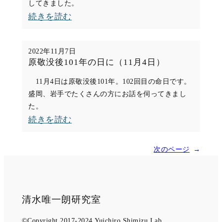
してきました。
方
:
続きを読む
法
The
論
Role
的
2022年11月7日
of
原敬没後101年の日に（11月4日）
展
Choshu
開』、
11月4日は原敬没後101年。102回目の命日です。
in
盛岡、岩手でたくさんの方にお話を伺ってきまし
刊
Japan’s
た。
行
:
続きを読む
Nation-
で
原
building
す
敬
Process(12
次のページ
→
（2
没
月
月
後
10
15
101
日）
清水唯一朗研究室
日）
年
©Copyright 2017-2024 Yuichiro Shimizu Lab.