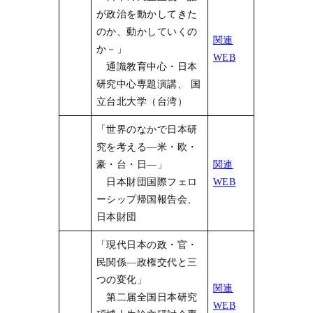
が政治を動かしてきた
のか、動かしていくの
関連
か－」
WEB
通識教育中心・日本
研究中心専題演講、 国
立台北大学（台湾）
「世界のなかで日本研
究を考える―米・欧・
豪・台・日―」
関連
日本財団国際フェロ
WEB
ーシップ帰国報告会、
日本財団
「現代日本の政・官・
民関係―政権交代と三
つの変化」
関連
第二届全国日本研究
WEB