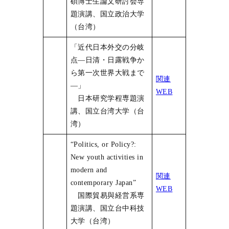
碩博士生論文研討会専
題演講、国立政治大学
（台湾）
「近代日本外交の分岐
点―日清・日露戦争か
ら第一次世界大戦まで
関連
―」
WEB
日本研究学程専題演
講、国立台湾大学（台
湾）
“Politics, or Policy?:
New youth activities in
modern and
関連
contemporary Japan”
WEB
国際貿易與経営系専
題演講、国立台中科技
大学（台湾）