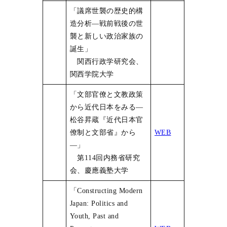
「議席世襲の歴史的構
造分析―戦前戦後の世
襲と新しい政治家族の
誕生」
関西行政学研究会、
関西学院大学
「文部官僚と文教政策
から近代日本をみる―
松谷昇蔵『近代日本官
僚制と文部省』から
WEB
―」
第114回内務省研究
会、慶應義塾大学
「Constructing Modern
Japan: Politics and
Youth, Past and