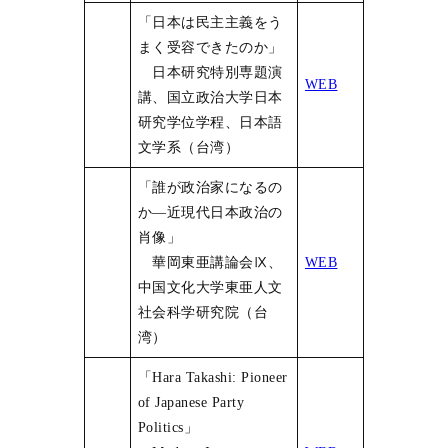
「日本は民主主義をう
まく受容できたのか」
日本研究特別専題演
WEB
講、国立政治大学日本
研究学位学程、日本語
文学系（台湾）
「誰が政治家になるの
か―近現代日本政治の
肖像」
華岡東亜講論会Ⅸ、
WEB
中国文化大学東亜人文
社会科学研究院（台
湾）
「Hara Takashi: Pioneer
of Japanese Party
Politics」