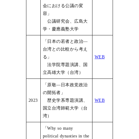
会における公議の変
容」
公議研究会、広島大
学・慶應義塾大学
「日本の若者と政治―
台湾との比較から考え
る」
WEB
法学院専題演講、国
立高雄大学（台湾）
「原敬―日本政党政治
の開拓者」
2023
歴史学系専題演講、
WEB
国立台湾師範大学（台
湾）
「Why so many
political dynasties in the