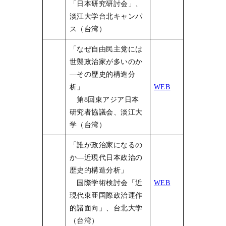
「日本研究研討会」、
淡江大学台北キャンパ
ス（台湾）
「なぜ自由民主党には
世襲政治家が多いのか
―その歴史的構造分
析」
WEB
第8回東アジア日本
研究者協議会、淡江大
学（台湾）
「誰が政治家になるの
か―近現代日本政治の
歴史的構造分析」
国際学術検討会「近
W
EB
現代東亜国際政治運作
的諸面向」、台北大学
（台湾）