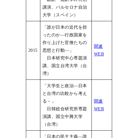
講演、バルセロナ自治
大学（スペイン）
「誰が日本の近代を担
ったのか―行政国家を
作り上げた官僚たちの
関連
2015
思想と行動―」
WEB
日本研究中心専題演
講、国立台湾大学（台
湾）
「大学生と政治―日本
と台湾の比較から考え
る－」
関連
日韓総合研究所専題
WEB
演講、国立中興大学
（台湾）
「日本の民主主義―誰