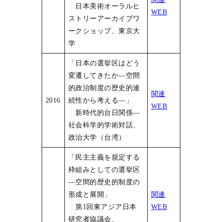
日本美術オーラルヒ
WEB
ストリーアーカイブワ
ークショップ、東京大
学
「日本の選挙区はどう
変遷してきたか―空間
的政治制度の歴史的連
関連
2016
続性から考える―」
WEB
新時代的台日関係―
社会科学的学術対話、
政治大学（台湾）
「民主主義を規定する
枠組みとしての選挙区
―空間的歴史的制度の
形成と展開」
関連
第1回東アジア日本
WEB
研究者協議会、