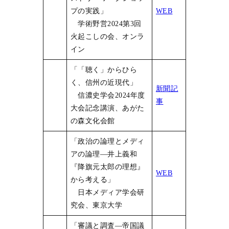
プの実践」
WEB
学術野営2024第3回
火起こしの会、オンラ
イン
「「聴く」からひら
く、信州の近現代」
新聞記
信濃史学会2024年度
事
大会記念講演、あがた
の森文化会館
「政治の論理とメディ
アの論理―井上義和
『降旗元太郎の理想』
WEB
から考える」
日本メディア学会研
究会、東京大学
「審議と調査―帝国議