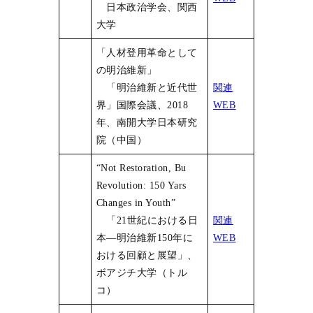
日本政治学会、関西
大学
「人材登用革命として
の明治維新」
「明治維新と近代世
関連
界」国際会議、2018
WEB
年、南開大学日本研究
院（中国）
“Not Restoration, Bu
Revolution: 150 Yars
Changes in Youth”
「21世紀における日
関連
本―明治維新150年に
WEB
おける回顧と展望」、
ボアジチ大学（トル
コ）