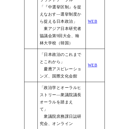
「『中選挙区制』を捉
えなおす―選挙制度か
ら捉える日本政治」
WEB
東アジア日本研究者
協議会第9回大会、翰
林大学校（韓国）
「日本政治のこれまで
とこれから」
WEB
慶應アスピレーショ
ンズ、国際文化会館
「政治学とオーラルヒ
ストリー―衆議院議長
オーラルを踏まえ
て」
衆議院庶務課日誌研
究会、オンライン