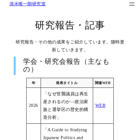
清水唯一朗研究室
内
容
を
研究報告・記事
ス
キ
研究報告・その他の成果をご紹介しています。随時更
ッ
新していきます。
プ
学会・研究会報告（主なも
の）
年
発表タイトル
関連WEB
「なぜ世襲議員は再生
産されるのか―政治家
2026
WEB
族と選挙区の歴史的構
造分析」
「A Guide to Studying
Japanese Politics and