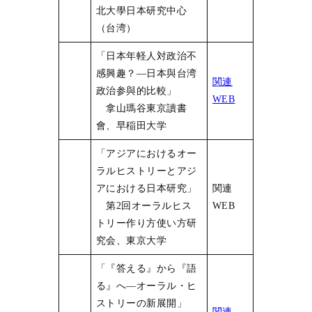
北大學日本研究中心
（台湾）
「日本年軽人対政治不
感興趣？―日本與台湾
関連
政治参與的比較」
WEB
拿山瑪谷東京讀書
會、早稲田大学
「アジアにおけるオー
ラルヒストリーとアジ
アにおける日本研究」
関連
第2回オーラルヒス
WEB
トリー作り方使い方研
究会、東京大学
「『答える』から『語
る』へ―オーラル・ヒ
ストリーの新展開」
関連