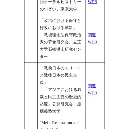
回オーラルヒストリー
WEB
のつどい、東京大学
「政治における保守と
行政における革新」
戦後理念型保守政治
関連
家の群像研究会、立正
WEB
大学石橋湛山研究セン
ター
「戦前日本のエリート
と戦後日本の民主主
義」
関連
「アジアにおける独
WEB
裁と民主主義の歴史的
起源」公開研究会、慶
應義塾大学
“Meiji Restoration and