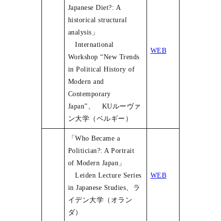
Japanese Diet?: A
historical structural
analysis」
International
WEB
Workshop “New Trends
in Political History of
Modern and
Contemporary
Japan”、 KUルーヴァ
ン大学（ベルギー）
「Who Became a
Politician?: A Portrait
of Modern Japan」
Leiden Lecture Series
WEB
in Japanese Studies、ラ
イデン大学（オラン
ダ）