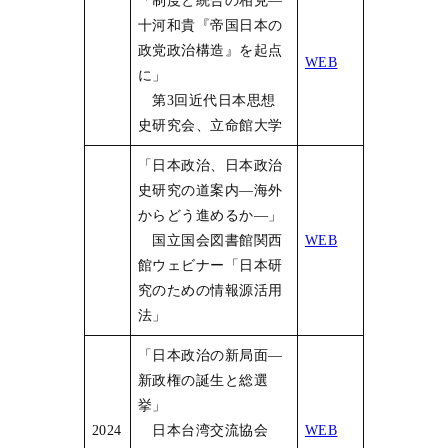
「制度と統合の相克―
十河和貴『帝国日本の
政党政治構造』を起点
WEB
に」
第3回近代日本思想
史研究会、立命館大学
「日本政治、日本政治
史研究の道案内―海外
からどう進めるか―」
国立国会図書館関西
WEB
館ウェビナー「日本研
究のための情報源活用
法」
「日本政治の新局面―
新政権の誕生と総選
挙」
2024
日本台湾交流協会
WEB