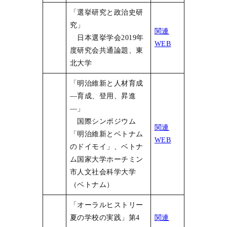
「選挙研究と政治史研
究」
関連
日本選挙学会2019年
WEB
度研究会共通論題、東
北大学
「明治維新と人材育成
―育成、登用、昇進
―」
国際シンポジウム
関連
「明治維新とベトナム
WEB
のドイモイ」、ベトナ
ム国家大学ホーチミン
市人文社会科学大学
（ベトナム）
「オーラルヒストリー
夏の学校の実践」第4
関連