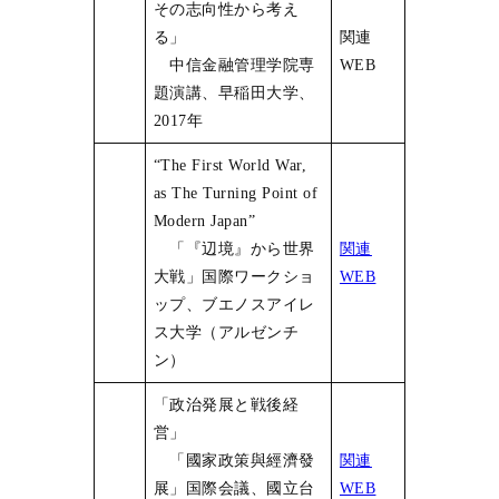
その志向性から考え
る」
関連
中信金融管理学院専
WEB
題演講、早稲田大学、
2017年
“The First World War,
as The Turning Point of
Modern Japan”
「『辺境』から世界
関連
大戦」国際ワークショ
WEB
ップ、ブエノスアイレ
ス大学（アルゼンチ
ン）
「政治発展と戦後経
営」
「國家政策與經濟發
関連
展」国際会議、國立台
WEB