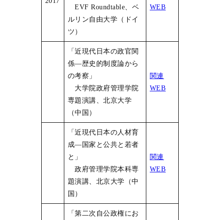
2017
EVF Roundtable、ベ
WEB
ルリン自由大学（ドイ
ツ）
「近現代日本の政官関
係―歴史的制度論から
の考察」
関連
大学院政府管理学院
WEB
専題演講、北京大学
（中国）
「近現代日本の人材育
成―国家と公共と若者
と」
関連
政府管理学院本科専
WEB
題演講、北京大学（中
国）
「第二次自公政権にお