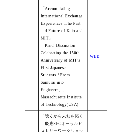
「Accumulating
International Exchange
Experiences :The Past
and Future of Keio and
MIT」
Panel Discussion
Celebrating the 150th
WEB
Anniversary of MIT’s
First Japanese
Students「From
Samurai into
Engineers」,
Massachusetts Institute
of Technology(USA)
「聴くから未知を拓く
―慶應SFCオーラルヒ
ストリーワークショッ