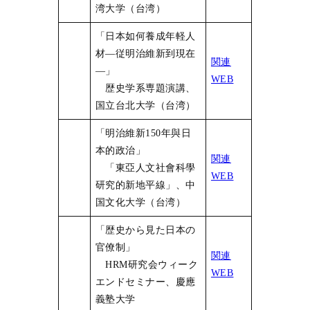
湾大学（台湾）
「日本如何養成年軽人
材―従明治維新到現在
関連
―」
WEB
歴史学系専題演講、
国立台北大学（台湾）
「明治維新150年與日
本的政治」
関連
「東亞人文社會科學
WEB
研究的新地平線」、中
国文化大学（台湾）
「歴史から見た日本の
官僚制」
関連
HRM研究会ウィーク
WEB
エンドセミナー、慶應
義塾大学