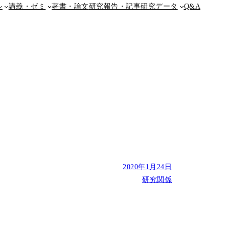
ル
講義・ゼミ
著書・論文
研究報告・記事
研究データ
Q&A
2020年1月24日
研究関係