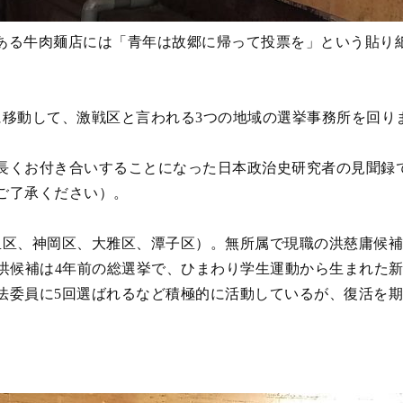
ある牛肉麺店には「青年は故郷に帰って投票を」という貼り
移動して、激戦区と言われる3つの地域の選挙事務所を回り
くお付き合いすることになった日本政治史研究者の見聞録
ご了承ください）。
区、神岡区、大雅区、潭子区）。無所属で現職の洪慈庸候補
。洪候補は4年前の総選挙で、ひまわり学生運動から生まれた
法委員に5回選ばれるなど積極的に活動しているが、復活を