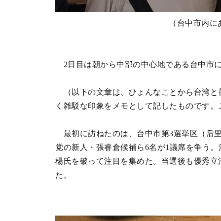
（台中市内に
2日目は朝から中部の中心地である台中市に
（以下の文章は、ひょんなことから台湾と長
く雑駁な印象をメモとして記したものです。
最初に訪ねたのは、台中市第3選挙区（后里
党の新人・張睿倉候補ら6名が1議席を争う
楊氏を破って注目を集めた。当選後も優秀立
た。