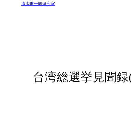
清水唯一朗研究室
内
容
を
ス
キ
ッ
台湾総選挙見聞録(
プ