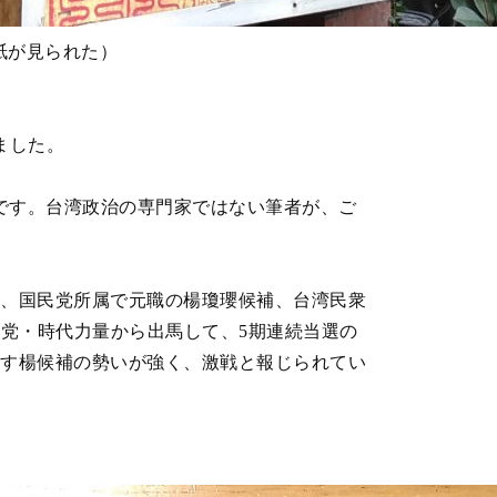
紙が見られた）
ました。
です。台湾政治の専門家ではない筆者が、ご
、国民党所属で元職の楊瓊瓔候補、台湾民衆
新党・時代力量から出馬して、5期連続当選の
期す楊候補の勢いが強く、激戦と報じられてい