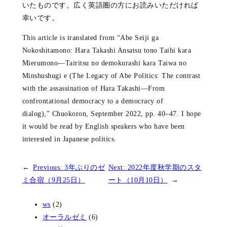
いたものです。広く英語圏の方にお読みいただければ
幸いです。
This article is translated from “Abe Seiji ga
Nokoshitamono: Hara Takashi Ansatsu tono Taihi kara
Mierumono—Tairitsu no demokurashi kara Taiwa no
Minshushugi e (The Legacy of Abe Politics: The contrast
with the assassination of Hara Takashi—From
confrontational democracy to a democracy of
dialog),” Chuokoron, September 2022, pp. 40–47. I hope
it would be read by English speakers who have been
interested in Japanese politics.
←
Previous:
3年ぶりのゼ
Next:
2022年度秋学期のスタ
ミ合宿（9月25日）
ート（10月10日）
→
ws
(2)
オーラルゼミ
(6)