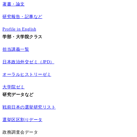
著書・論文
研究報告・記事など
Profile in English
学部・大学院クラス
担当講義一覧
日本政治外交ゼミ（JPD）
オーラルヒストリーゼミ
大学院ゼミ
研究データなど
戦前日本の選挙研究リスト
選挙区区割りデータ
政務調査会データ