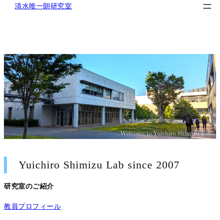
清水唯一朗研究室
内
容
を
ス
キ
ッ
プ
Yuichiro Shimizu Lab since 2007
研究室のご紹介
教員プロフィール