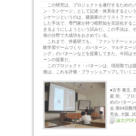
この研究は、プロジェクトを遂行するためのノ
ン・ランゲージ」として記述・体系化するとい
ンゲージというのは、建築家のクリストファー
した手法で、専門家が持つ暗黙知を言語化する
きるようにしようという試みだ。この手法は、
発の分野で大成功をおさめている。
これまで、井庭研でも、「ファシリテーション
験学習ゲームづくり」のパターン、マルチエー
ング」のパターンなどを提案してきた。今回は
ーンの提案だ。
このプロジェクト・パターンは、現段階では提
後は、これを評価・ブラッシュアップしていく
●古市 奏文, 
庭 崇, 「
めのパターン
会 第64回
究会, 大阪, 2
論文(PDF