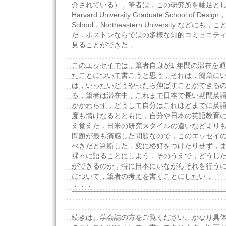
介されている）．筆者は，この研究所を軸足として，MI
Harvard University Graduate School of Design
School，Northeastern University など
だ．ボストンならではの多様な知的コミュニテ
見ることができた．
このエッセイでは，筆者自身が1 年間の滞在を
たことについて書こうと思う．それは，簡単に
は，いったいどうやったら伸ばすことができる
る．筆者は滞在中，これまで日本で長い期間英
かかわらず，どうして自分はこれほどまでに英
度も情けなるとともに，自分や日本の英語教育
え覚えた．日米の研究スタイルの違いなどより
問題が最も痛感した問題なので，このエッセイ
べきだと判断した．変に格好をつけたりせず，
裸々に語ることにしよう．そのうえで，どうし
ができるのか，特に日本にいながらそれを行う
について，筆者の考えを書くことにしたい．
・・・
続きは、学会誌の方をご覧ください。かなり具