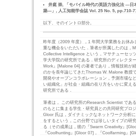
井庭 崇, 「モバイル時代の英語力強化法 ―
築―」, 人工知能学会誌 Vol. 25 No. 5, pp.710-71
以下、そのイントロ部分。
昨年度（2009 年度），1 年間大学業務をお休
重な機会をいただいた．筆者が所属したのは，MIT Ce
Collective Intelligence という，マサチ
学大学院の研究所である．研究所のディレクターは，『T
Work』[Malone 04] の著者であり，情報技
のかを長年論じてきたThomas W. Malone 
開発やオープンコラボレーション，予測市場な
い組織化」が社会・組織の在り方をいかに変え
研究所である．
筆者は， この研究所のResearch Scientist であるP
のもとに集まる学生・研究員との共同研究プロ
Gloor 氏は，ダイナミックなネットワーク分析
をするという，この分野では珍しいタイプの研
る（その成果は，彼の『Swarm Creativity』[Gloor
『Coolhunting』[Gloor 07]，『Coolfarming』