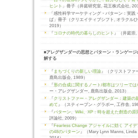
ヒント
」冊子（井庭研究室, 花王株式会社, 20
「感性科学マーケティング・パターン：実践
ば」冊子（クリエイティブシフト, オラクルひ
2019）
『
コロナの時代の暮らしのヒント
』（井庭崇, 
■アレグザンダーの思想とパターン・ランゲージ
解する
『
まちづくりの新しい理論
』（クリストファ
鹿島出版会, 1989）
『
形の合成に関するノート/都市はツリーでは
ー・アレグザンダー, 鹿島出版会, 2013）
『
クリストファー・アレグザンダー：建築の
めて
』（スティーブン・グラボー, 工作舎, 19
『
パターン、Wiki、XP：時を超えた創造の原
評論社, 2009）
『
Fearless Change アジャイルに効く 
の48のパターン
』（Mary Lynn Manns, Linda
2014）