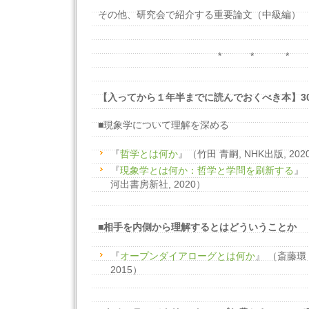
その他、研究会で紹介する重要論文（中級編）
* * *
【入ってから１年半までに読んでおくべき本】3
■現象学について理解を深める
『
哲学とは何か
』（竹田 青嗣, NHK出版, 202
『
現象学とは何か：哲学と学問を刷新する
』
河出書房新社, 2020）
■相手を内側から理解するとはどういうことか
『
オープンダイアローグとは何か
』 （斎藤環 
2015）