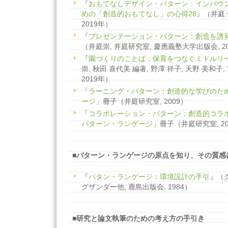
『
おもてなしデザイン・パターン：インバウ
めの「創造的おもてなし」の心得28
』（井庭 崇
2019年）
『
プレゼンテーション・パターン：創造を誘
（井庭崇, 井庭研究室, 慶應義塾大学出版会, 2
『
園づくりのことば：保育をつなぐミドルリ
崇, 秋田 喜代美 編著, 野澤 祥子, 天野 美和子,
2019年）
「
ラーニング・パターン：創造的な学びのた
ージ
」冊子（井庭研究室, 2009）
「
コラボレーション・パターン：創造的コラ
パターン・ランゲージ
」冊子（井庭研究室, 20
■パターン・ランゲージの原点を知り、その質感
『
パタン・ランゲージ：環境設計の手引
』（
グザンダー他, 鹿島出版会, 1984）
■研究と論文執筆のための考え方の手引き