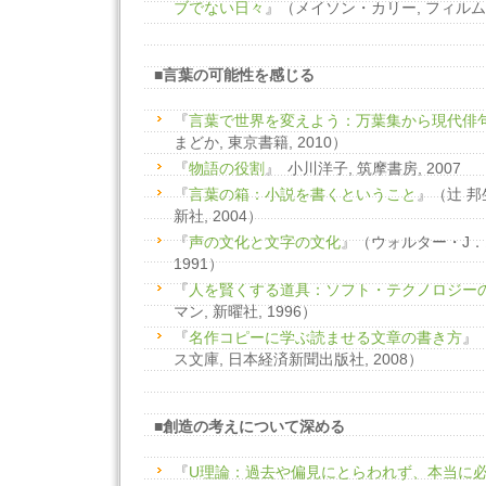
ブでない日々
』（メイソン・カリー, フィルムア
■言葉の可能性を感じる
『
言葉で世界を変えよう：万葉集から現代俳
まどか, 東京書籍, 2010）
『
物語の役割
』 小川洋子, 筑摩書房, 2007
『
言葉の箱：小説を書くということ
』（辻 邦
新社, 2004）
『
声の文化と文字の文化
』（ウォルター・J
1991）
『
人を賢くする道具：ソフト・テクノロジー
マン, 新曜社, 1996）
『
名作コピーに学ぶ読ませる文章の書き方
』
ス文庫, 日本経済新聞出版社, 2008）
■創造の考えについて深める
『
U理論：過去や偏見にとらわれず、本当に