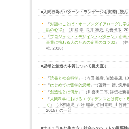
■人間行為のパターン・ランゲージを実際に読ん
『
対話のことば：オープンダイアローグに学
話の心得
』（井庭 崇, 長井 雅史, 丸善出版, 2
『
プロジェクト・デザイン・パターン：企画
事業に携わる人のための企画のコツ32
』 （井
社, 2016）
■思考と創造の本質について捉え直す
『
読書と社会科学
』（内田 義彦, 岩波書店, 19
『
はじめての哲学的思考
』（苫野 一徳, 筑摩書房
『
創造性とは何か
』 （川喜田二郎, 詳伝社新書,
『
人間科学におけるエヴィデンスとは何か：
ぐ
』（小林隆児, 西研 編著, 竹田青嗣, 山竹伸二,
2015）の一部
■ナチュラルな生き方・社会へのシフトの重要性