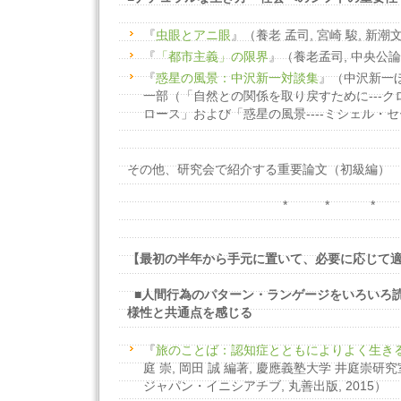
『
虫眼とアニ眼
』（養老 孟司, 宮崎 駿, 新潮文庫
『
「都市主義」の限界
』（養老孟司, 中央公論新
『
惑星の風景：中沢新一対談集
』（中沢新一ほか
一部（「自然との関係を取り戻すために---
ロース」および「惑星の風景----ミシェル・
その他、研究会で紹介する重要論文（初級編）
* * *
【最初の半年から手元に置いて、必要に応じて適
■人間行為のパターン・ランゲージをいろいろ
様性と共通点を感じる
『
旅のことば：認知症とともによりよく生き
庭 崇, 岡田 誠 編著, 慶應義塾大学 井庭崇研
ジャパン・イニシアチブ, 丸善出版, 2015）