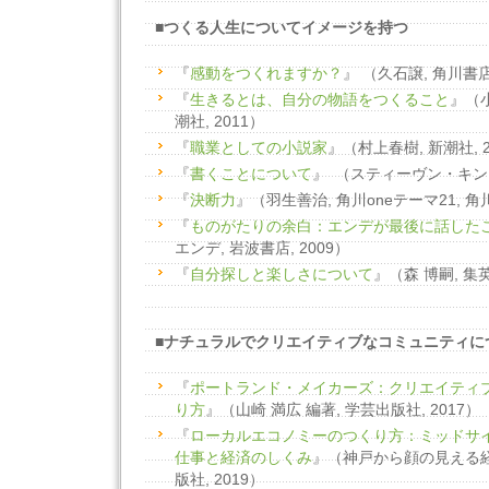
■つくる人生についてイメージを持つ
『
感動をつくれますか？
』 （久石譲, 角川書店,
『
生きるとは、自分の物語をつくること
』（小
潮社, 2011）
『
職業としての小説家
』（村上春樹, 新潮社, 2
『
書くことについて
』 （スティーヴン・キング,
『
決断力
』（羽生善治, 角川oneテーマ21, 角川書
『
ものがたりの余白：エンデが最後に話した
エンデ, 岩波書店, 2009）
『
自分探しと楽しさについて
』（森 博嗣, 集英
■ナチュラルでクリエイティブなコミュニティに
『
ポートランド・メイカーズ：クリエイティ
り方
』（山崎 満広 編著, 学芸出版社, 2017）
『
ローカルエコノミーのつくり方：ミッドサ
仕事と経済のしくみ
』（神戸から顔の見える経
版社, 2019）