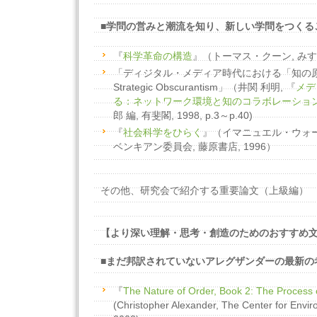
■学問の営みと潮流を知り、新しい学問をつくる
『
科学革命の構造
』（トーマス・クーン, みすず
「ディジタル・メディア時代における「知の原
Strategic Obscurantism」（井関 利明, 『
メデ
る：ネットワーク環境と知のコラボレーショ
郎 編, 有斐閣, 1998, p.3～p.40)
『
社会科学をひらく
』（イマニュエル・ウォ
ベンキアン委員会, 藤原書店, 1996）
その他、研究会で紹介する重要論文（上級編）
【より深い理解・思考・創造のためのおすすめ文
■まだ邦訳されていないアレグザンダーの最新の
『
The Nature of Order, Book 2: The Process o
(Christopher Alexander, The Center for Envir