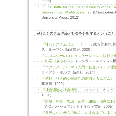
2003)
『
The Battle for the Life and Beauty of the Ea
Between Two World-Systems
』(Christopher A
University Press, 2012)
■社会システム理論と社会を分析するということ
『
社会システム（上）
（下）
：或る普遍的理
ス・ルーマン, 勁草書房, 2020）
『
エコロジーのコミュニケーション：現代社
に対応できるか？
』（ニクラス・ルーマン, 新泉
『
ニクラス・ルーマン入門：社会システム理
ティアン・ボルフ, 新泉社, 2014）
『
信頼：社会的な複雑性の縮減メカニズム
』
草書房, 1990）
『
社会理論と社会構造
』（ロバート・キング・
1961）
『
離脱・発言・忠誠：企業・組織・国家にお
（A.O.ハーシュマン, ミネルヴァ書房, 2005）
『
世界はシステムで動く：いま起きているこ