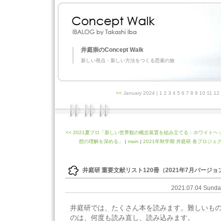
井庭崇のConcept Walk
新しい視点・新しい方法をつくる思索の旅
<<
January 2024
| 1 2 3 4 5 6 7 8 9 10 11 1
<< 2021夏プロ「新しい世界観の概念装置を組み立てる：ホワイト
想の理解を深める」
|
main
|
2021年秋学期 井庭研 各プロジェ
井庭研 重要文献リスト120冊（2021年7月バージョ
2021.07.04 Sund
井庭研では、たくさん本を読みます。難しいも
のは、何度も読み直し、読み込みます。