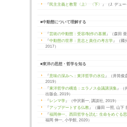
『
民主主義と教育〈上〉
〈下〉
』（J. デュー
■中動態について理解する
『
芸術の中動態：受容/制作の基層
』（森田 亜紀
『
中動態の世界：意志と責任の考古学
』（國分
2017）
■東洋の思想・哲学を知る
『
意味の深みへ：東洋哲学の水位
』（井筒俊彦
2019）
『
東洋哲学の構造：エラノス会議講演集
』（
出版会, 2019）
『
レンマ学
』（中沢新一, 講談社, 2019）
『
アップデートする仏教
』（藤田 一照, 山下 良
『
福岡伸一、西田哲学を読む: 生命をめぐる
福岡 伸一, 小学館, 2020）