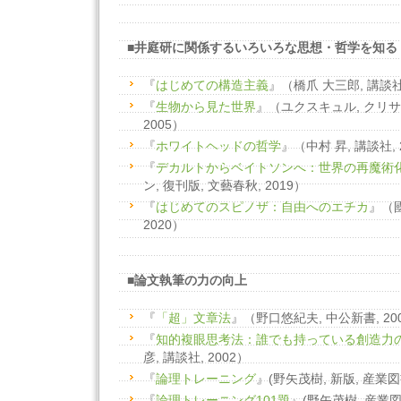
■井庭研に関係するいろいろな思想・哲学を知る
『
はじめての構造主義
』（橋爪 大三郎, 講談社,
『
生物から見た世界
』（ユクスキュル, クリサ
2005）
『
ホワイトヘッドの哲学
』（中村 昇, 講談社, 
『
デカルトからベイトソンへ：世界の再魔術
ン, 復刊版, 文藝春秋, 2019）
『
はじめてのスピノザ：自由へのエチカ
』（國
2020）
■論文執筆の力の向上
『
「超」文章法
』（野口悠紀夫, 中公新書, 20
『
知的複眼思考法：誰でも持っている創造力
彦, 講談社, 2002）
『
論理トレーニング
』(野矢茂樹, 新版, 産業図書
『
論理トレーニング101題
』(野矢茂樹, 産業図書