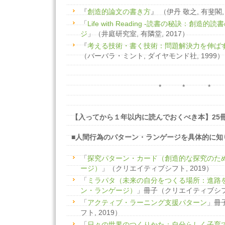
『
創造的論文の書き方
』 （伊丹 敬之, 有斐閣, 
「
Life with Reading -読書の秘訣：創
ジ
」（井庭研究室, 有隣堂, 2017）
『
考える技術・書く技術：問題解決力を伸ば
（バーバラ・ミント, ダイヤモンド社, 1999）
* * *
【入ってから１年以内に読んでおくべき本】25
■人間行為のパターン・ランゲージを具体的に知
「
探究パターン・カード（創造的な探究のた
ージ）
」（クリエイティブシフト, 2019）
「
ミラパタ（未来の自分をつくる場所：進路
ン・ランゲージ）
」冊子（クリエイティブシフト
「
アクティブ・ラーニング支援パターン
」冊
フト, 2019）
「
日々の世界のつくりかた：自分らしく子育