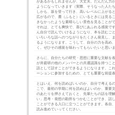
があるかもしれませんが、大丈夫。だんだん力
ようになっていきます（実際、そうなった人た
しかも、坂を登って行き、高いレベルに上がる
広がるので、麓（ふもと）にいるときには見る
きなかったような素晴らしい景色を見ることが
それは、とても爽快で、喜びにあふれる感覚で
ん自分で読んでいけるようになり、本を読むご
いろいろな話へのつながりをたくさん発見し、
るようになります。こうして、自分の力を高め
く。ぜひその感覚を味わってもらいたいと思い
さらに、自分たちの研究・思想に重要な文献を
が井庭研の他のメンバーとの共通認識を持つこ
語として話すことができるようになります。こ
ーションに参加するための、とても重要な前提
とはいえ、何を読めばいいのか、自分で考える
こで、最初の学期に何を読めばよいのか、重要
のあたりを押さえておくと、先輩たちの話を理
い」思考・発想の勘所をつかむことができ、話
ことができる入口に立つことができます。各自
読み進めていってください。