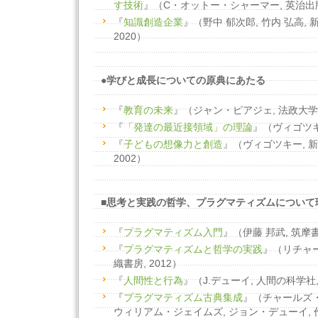
す技術
』（C・オットー・シャーマー, 英治出版;
『
知識創造企業
』（野中 郁次郎, 竹内 弘高, 
2020）
●学びと成長についての原典にあたる
『
教育の未来
』（ジャン・ピアジェ, 法政大学出
『
「発達の最近接領域」の理論
』（ヴィゴツキー
『
子どもの想像力と創造
』（ヴィゴツキー, 新
2002）
■思考と実践の哲学、プラグマティズムについて
『
プラグマティズム入門
』（伊藤 邦武, 筑摩書房
『
プラグマティズムと哲学の実践
』（リチャー
織書房, 2012）
『
人間性と行為
』（J.デューイ, 人間の科学社, 
『
プラグマティズム古典集成
』（チャールズ
ウィリアム・ジェイムズ, ジョン・デューイ, 作品