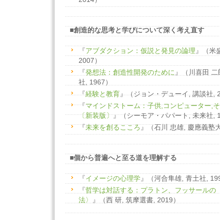
■創造的な思考と学びについて深く考え直す
『
アブダクション：仮説と発見の論理
』（米盛
2007）
『
発想法：創造性開発のために
』（川喜田 二郎
社, 1967）
『
経験と教育
』（ジョン・デューイ, 講談社, 2
『
マインドストーム：子供,コンピューター,
〔新装版〕
』（シーモア・パパート, 未来社, 1
『
未来を創るこころ
』（石川 忠雄, 慶應義塾大
■個から普遍へと至る道を理解する
『
イメージの心理学
』（河合隼雄, 青土社, 19
『
哲学は対話する：プラトン、フッサールの
法〉
』（西 研, 筑摩選書, 2019）