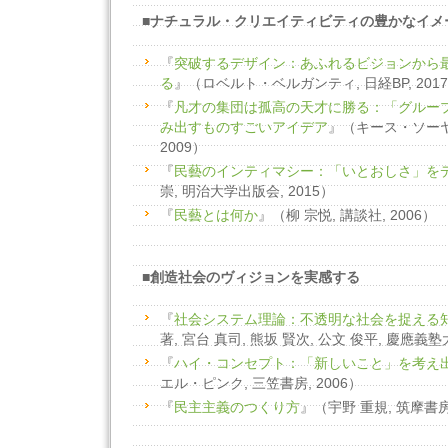
■ナチュラル・クリエイティビティの豊かなイメ
『
突破するデザイン：あふれるビジョンから
る
』（ロベルト・ベルガンティ, 日経BP, 201
『
凡才の集団は孤高の天才に勝る：「グルー
み出すものすごいアイデア
』（キース・ソーヤ
2009）
『
民藝のインティマシー：「いとおしさ」を
崇, 明治大学出版会, 2015）
『
民藝とは何か
』（柳 宗悦, 講談社, 2006）
■創造社会のヴィジョンを実感する
『
社会システム理論：不透明な社会を捉える
著, 宮台 真司, 熊坂 賢次, 公文 俊平, 慶應義塾
『
ハイ・コンセプト：「新しいこと」を考え
エル・ピンク, 三笠書房, 2006）
『
民主主義のつくり方
』（宇野 重規, 筑摩書房,