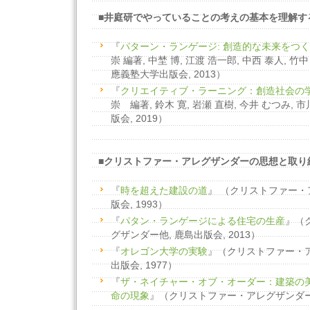
■井庭研でやっていることの考えの基本を理解す
『
パターン・ランゲージ: 創造的な未来をつ
崇 編著, 中埜 博, 江渡 浩一郎, 中西 泰人, 竹中
應義塾大学出版会, 2013）
『
クリエイティブ・ラーニング：創造社会の
崇 編著, 鈴木 寛, 岩瀬 直樹, 今井 むつみ, 
版会, 2019）
■クリストファー・アレグザンダーの思想と取り
『
時を超えた建設の道
』 （クリストファー・
版会, 1993）
『
パタン・ランゲージによる住宅の生産
』（
グザンダー他, 鹿島出版会, 2013）
『
オレゴン大学の実験
』（クリストファー・ア
出版会, 1977）
『
ザ・ネイチャー・オブ・オーダー：建築の美
命の現象
』（クリストファー・アレグザンダー, 