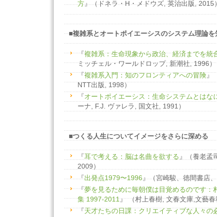
方
』（ドネラ・H・メドウズ, 英治出版, 2015
■複雑系とオートポイエーシスのシステム理論を
『
複雑系：生命現象から政治、経済までを統
ミッチェル・ワールドロップ, 新潮社, 1996）
『
複雑系入門：知のフロンティアへの冒険
』
NTT出版, 1998）
『
オートポイエーシス：生命システムとはな
ーナ, F.J. ヴァレラ, 国文社, 1991）
■つくる人生についてイメージをさらに深める
『
耳で考える：脳は名曲を欲する
』（養老孟司
2009）
『
出発点1979〜1996
』（宮崎駿、徳間書店、
『
夢を見るために毎朝僕は目覚めるのです：
集 1997-2011
』 （村上春樹, 文春文庫,文藝春秋
『
天才たちの日課：クリエイティブな人々の