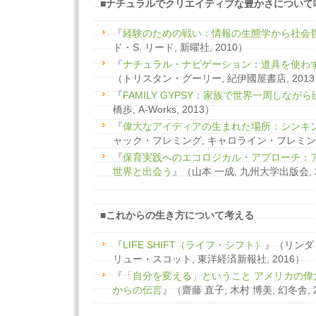
■ナチュラルでクリエイティブな豊かさについて
『
経験のための戦い：情報の生態学から社会
ド・S. リード, 新曜社, 2010）
『
ナチュラル・ナビゲーション：道具を使わ
（トリスタン・グーリー, 紀伊國屋書店, 201
『
FAMILY GYPSY：家族で世界一周しなが
橋歩, A-Works, 2013）
『
偉大なアイディアの生まれた場所：シンキ
ャック・フレミング, キャロライン・フレミング,
『
保育実践へのエコロジカル・アプローチ：
世界と出会う
』（山本 一成, 九州大学出版会, 
■これからの生き方について考える
『
LIFE SHIFT（ライフ・シフト）
』（リンダ
リュー・スコット, 東洋経済新報社, 2016）
『
「自分を変える」ということ アメリカの偉
からの伝言
』（齋藤 直子, 木村 博美, 幻冬舎, 