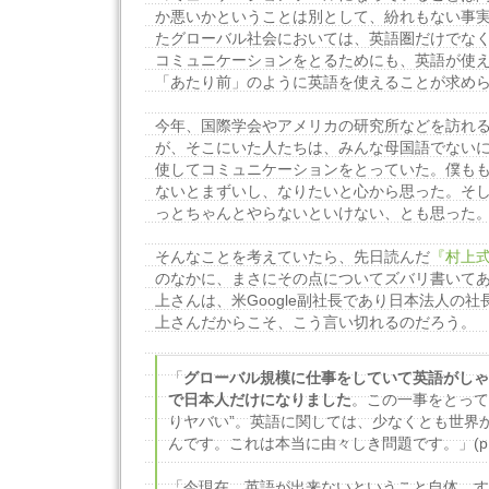
か悪いかということは別として、紛れもない事
たグローバル社会においては、英語圏だけでな
コミュニケーションをとるためにも、英語が使
「あたり前」のように英語を使えることが求め
今年、国際学会やアメリカの研究所などを訪れ
が、そこにいた人たちは、みんな母国語でない
使してコミュニケーションをとっていた。僕も
ないとまずいし、なりたいと心から思った。そ
っとちゃんとやらないといけない、とも思った
そんなことを考えていたら、先日読んだ
『村上
のなかに、まさにその点についてズバリ書いて
上さんは、米Google副社長であり日本法人の
上さんだからこそ、こう言い切れるのだろう。
「
グローバル規模に仕事をしていて英語がしゃ
で日本人だけになりました
。この一事をとって
りヤバい”。英語に関しては、少なくとも世界
んです。これは本当に由々しき問題です。」(p.2
「今現在、英語が出来ないということ自体、す