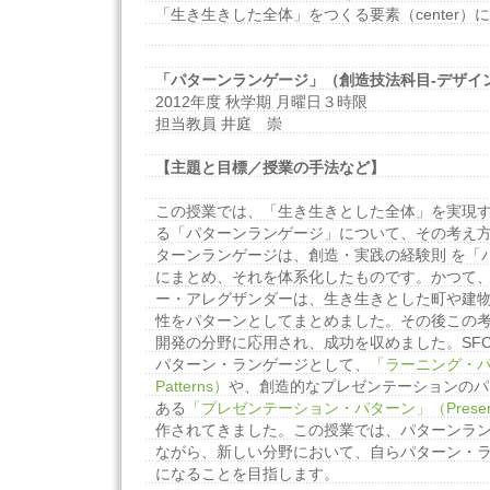
「生き生きした全体」をつくる要素（center）
「パターンランゲージ」（創造技法科目-デザイ
2012年度 秋学期 月曜日３時限
担当教員 井庭 崇
【主題と目標／授業の手法など】
この授業では、「生き生きとした全体」を実現
る「パターンランゲージ」について、その考え
ターンランゲージは、創造・実践の経験則 を「
にまとめ、それを体系化したものです。かつて
ー・アレグザンダーは、生き生きとした町や建
性をパターンとしてまとめました。その後この
開発の分野に応用され、成功を収めました。SF
パターン・ランゲージとして、
「ラーニング・パタ
Patterns）
や、創造的なプレゼンテーションのパ
ある
「プレゼンテーション・パターン」（Presentati
作されてきました。この授業では、パターンラ
ながら、新しい分野において、自らパターン・
になることを目指します。