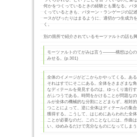
何かをつくっているときの経験とも重なる。パ
くっているときも、パターン・ランゲージの記
ースがぴったりはまるように、適切かつ生成力
く。
別の箇所で紹介されているモーツァルトの話も
モーツァルトのてがみは言う―――構想は心の
みせる。(p.301)
全体のイメージがどこからかやってくる。ある
それはすでにそこにある。全体をさまざまな角
なディテールを発見するのは、ゆっくり進行す
がふつうである。時間をかけることが問題なの
ルが全体の機械的な分割にとどまらず、相対的
つことによって、逆に全体はディテールの集合
獲得する。こうして、はじめにあらわれた全体
ことが必要なのだ。このことなしには、作曲は
い、ゆめみるだけで充分なものになってしまう。(p