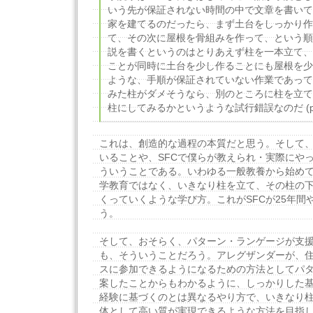
いう先が保証されない時間の中で文章を書いて
家を建てるのだったら、まず土台をしっかり作
て、その次に屋根を骨組みを作って、という順
説を書くというのはとりあえず柱を一本立て、
ことが同時に土台を少し作ることにも屋根を少
ような、手順が保証されていない作業であって
みた柱がダメそうなら、別のところに柱を立て
柱にしてみるかというような試行錯誤なのだ (p.
これは、創造的な過程の本質だと思う。そして
いることや、SFCで僕らが教えられ・実際にや
ういうことである。いわゆる一般教養から始め
学教育ではなく、いきなり柱を立て、その柱の
くっていくような学び方。これがSFCが25年間
う。
そして、おそらく、パターン・ランゲージが支
も、そういうことだろう。アレグザンダーが、
スに参加できるようになるための方法としてパ
案したことからもわかるように、しっかりした
経験に基づくのとは異なるやり方で、いきなり
体として高い質が実現できるような方法を目指