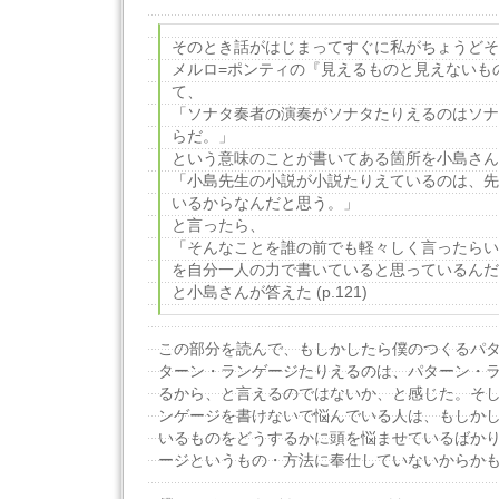
そのとき話がはじまってすぐに私がちょうどそ
メルロ=ポンティの『見えるものと見えないも
て、
「ソナタ奏者の演奏がソナタたりえるのはソナ
らだ。」
という意味のことが書いてある箇所を小島さん
「小島先生の小説が小説たりえているのは、先
いるからなんだと思う。」
と言ったら、
「そんなことを誰の前でも軽々しく言ったらい
を自分一人の力で書いていると思っているんだ
と小島さんが答えた (p.121)
この部分を読んで、もしかしたら僕のつくるパ
ターン・ランゲージたりえるのは、パターン・
るから、と言えるのではないか、と感じた。そ
ンゲージを書けないで悩んでいる人は、もしか
いるものをどうするかに頭を悩ませているばか
ージというもの・方法に奉仕していないからか