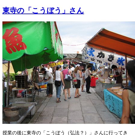
稿
日:
東寺の「こうぼう」さん
授業の後に東寺の「こうぼう（弘法？）」さんに行ってき