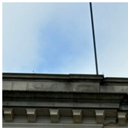
コ
ン
テ
ン
ツ
へ
ス
キ
ッ
プ