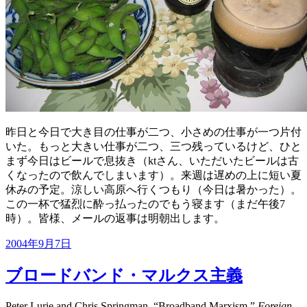
昨日と今日で大き目の仕事が二つ、小さめの仕事が一つ片付
いた。もっと大きい仕事が二つ、三つ残っているけど、ひと
まず今日はビールで息抜き（ktさん、いただいたビールは古
くなったので飲んでしまいます）。来週は遅めの上に短い夏
休みの予定。涼しい高原へ行くつもり（今日は暑かった）。
この一杯で猛烈に酔っ払ったのでもう寝ます（まだ午後7
時）。皆様、メールの返事は明朝出します。
投
2004年9月7日
稿
日:
ブロードバンド・マルクス主義
Peter Lurie and Chris Springman, “Broadband Marxism,”
Foreign