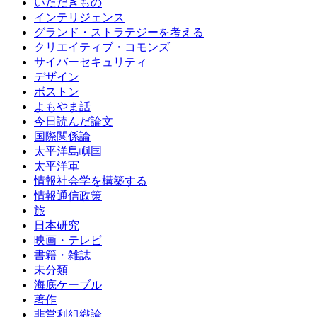
いただきもの
インテリジェンス
グランド・ストラテジーを考える
クリエイティブ・コモンズ
サイバーセキュリティ
デザイン
ボストン
よもやま話
今日読んだ論文
国際関係論
太平洋島嶼国
太平洋軍
情報社会学を構築する
情報通信政策
旅
日本研究
映画・テレビ
書籍・雑誌
未分類
海底ケーブル
著作
非営利組織論