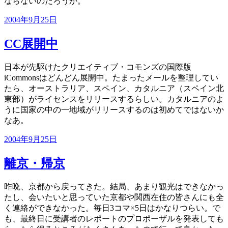
ならないのだろうか。
投
2004年9月25日
稿
日:
CC展開中
日本が先駆けたクリエイティブ・コモンズの国際版
iCommonsはどんどん展開中。たまったメールを整理してい
たら、オーストラリア、スペイン、カタルニア（スペイン北
東部）がライセンスをリリースするらしい。カタルニアのよ
うに国家の中の一地域がリリースするのは初めてではないか
なあ。
投
2004年9月25日
稿
日:
離京・帰京
昨晩、京都から戻ってきた。結局、あまり観光はできなかっ
たし、会いたいと思っていた京都や関西在住の皆さんにも全
く連絡ができなかった。毎日3コマ×5日はかなりつらい。で
も、最終日に受講者のレポートのプロポーザルを発表しても