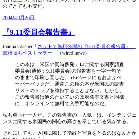
のでとても不安だ。
投
2004年9月26日
稿
日:
『9.11委員会報告書』
Joanna Glasner「
ネットで無料公開の『9.11委員会報告書』、
書籍版もベストセラー
」（wired news）
この本は、米国の同時多発テロに関する国家調査
委員会(通称：9.11委員会)の報告書を一字一句そ
のままで印刷し直した、516ページにもおよぶペ
ーパーバックだ。通常この種の本が米国民の読書
リストのトップを維持することはない。しかも、
この報告書は他のたいていの政府発表文書と同様
に、オンラインで無料で入手可能なのだ。
私も買った一人だ。この報告書の「人気」は、インテリジェ
ンスに関する米国民の関心の高さを示している気がする。
それにしても、入国に際して指紋と写真をとるのはなんとか