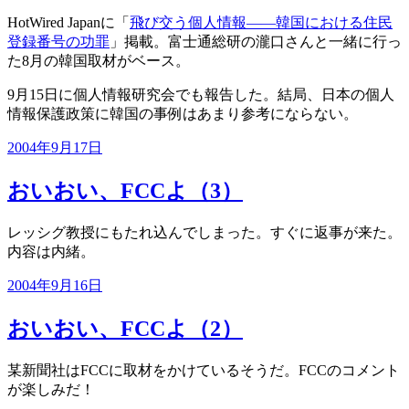
HotWired Japanに「
飛び交う個人情報――韓国における住民
登録番号の功罪
」掲載。富士通総研の瀧口さんと一緒に行っ
た8月の韓国取材がベース。
9月15日に個人情報研究会でも報告した。結局、日本の個人
情報保護政策に韓国の事例はあまり参考にならない。
投
2004年9月17日
稿
日:
おいおい、FCCよ（3）
レッシグ教授にもたれ込んでしまった。すぐに返事が来た。
内容は内緒。
投
2004年9月16日
稿
日:
おいおい、FCCよ（2）
某新聞社はFCCに取材をかけているそうだ。FCCのコメント
が楽しみだ！