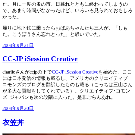
た。月に一度の蚤の市。日暮れとともに終わってしまうの
で、あまり時間がなかったけど、いろいろ見られておもしろ
かった。
帰りに地下鉄に乗ったらおばあちゃんたち三人が、「しも
た。こうぼうさん忘れとった」と騒いでいた。
投
2004年9月21日
稿
CC-JP iSession Creative
日:
charlieさんがccjpの下で
CC-JP iSession Creative
を始めた。ここ
には日本発信の情報も載るし、アメリカのクリエイティブ･
コモンズのブログを翻訳したものも載る（こっちは三山さん
が多大な貢献をしてくれている）。クリエイティブ･コモン
ズ･ジャパンも次の段階に入った。是非ごらんあれ。
投
2004年9月20日
稿
日:
衣笠丼