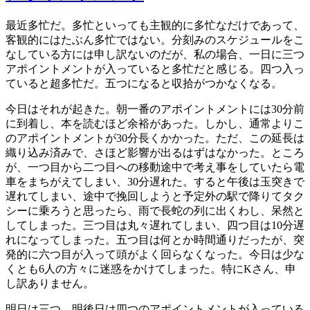
最近多忙だ。多忙といっても主観的に多忙なだけであって、
客観的にはたぶん多忙ではない。分刻みのスケジュールをこ
なしている方には申し訳ないのだが、私の場合、一日に三つ
アポイントメントが入っていると多忙だと感じる。四つ入っ
ていると超多忙だ。五つになると収拾がつかなくなる。
今日はそれが起きた。朝一番のアポイントメントには30分前
に到着し、本を読むほど余裕があった。しかし、通常よりこ
のアポイントメントが30分長くかかった。ただ、この延長は
織り込み済みで、さほど影響が出るはずはなかった。ところ
が、一つ目から二つ目への移動途中で考え事をしていたら電
車をまちがえてしまい、30分遅れた。すると午後は玉突きで
遅れてしまい、途中で挽回しようと予定外の駅で降りてタク
シーに乗ろうと思ったら、雨で長蛇の列に出くわし、呆然と
してしまった。三つ目は丸々遅れてしまい、四つ目は10分遅
れになってしまった。五つ目は何とか時間通りだったが、突
発的に六つ目が入って頭がよく回らなくなった。今日は少な
くとも6人の方々に迷惑をかけてしまった。特にKさん、申
し訳ありません。
明日は三つ、明後日は四つのアポイントメントが入っている