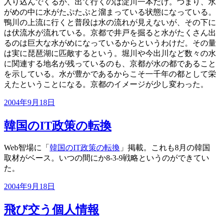
入り込んでくるが、出て行くのは淀川一本だけ。つまり、水
がめの中に水がたぷたぷと溜まっている状態になっている。
鴨川の上流に行くと普段は水の流れが見えないが、その下に
は伏流水が流れている。京都で井戸を掘ると水がたくさん出
るのは巨大な水がめになっているからというわけだ。その量
は実に琵琶湖に匹敵するという。堀川や今出川など数々の水
に関連する地名が残っているのも、京都が水の都であること
を示している。水が豊かであるからこそ一千年の都として栄
えたということになる。京都のイメージが少し変わった。
投
2004年9月18日
稿
日:
韓国のIT政策の転換
Web智場に「
韓国のIT政策の転換
」掲載。これも8月の韓国
取材がベース。いつの間にか8-3-9戦略というのができてい
た。
投
2004年9月18日
稿
日:
飛び交う個人情報