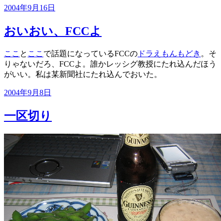
投
2004年9月16日
稿
日:
おいおい、FCCよ
ここ
と
ここ
で話題になっているFCCの
ドラえもんもどき
。そ
りゃないだろ、FCCよ。誰かレッシグ教授にたれ込んだほう
がいい。私は某新聞社にたれ込んでおいた。
投
2004年9月8日
稿
日:
一区切り