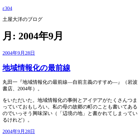
ε304
土屋大洋のブログ
月:
2004年9月
投
2004年9月28日
稿
日:
地域情報化の最前線
丸田一『地域情報化の最前線—自前主義のすすめ—』（岩波
書店、2004年）。
をいただいた。地域情報化の事例とアイデアがたくさんつま
っていておもしろい。私の母の故郷の町のことも書いてある
のでいっそう興味深い（「辺境の地」と書かれてしまってい
るけれど）。
投
2004年9月28日
稿