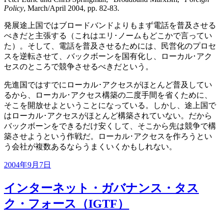
Policy
, March/April 2004, pp. 82-83.
発展途上国ではブロードバンドよりもまず電話を普及させる
べきだと主張する（これはエリ･ノームもどこかで言ってい
た）。そして、電話を普及させるためには、民営化のプロセ
スを逆転させて、バックボーンを国有化し、ローカル･アク
セスのところで競争させるべきだという。
先進国ではすでにローカル･アクセスがほとんど普及してい
るから、ローカル･アクセス構築の二度手間を省くために、
そこを開放せよということになっている。しかし、途上国で
はローカル･アクセスがほとんど構築されていない。だから
バックボーンをできるだけ安くして、そこから先は競争で構
築させようという作戦だ。ローカル･アクセスを作ろうとい
う会社が複数あるならうまくいくかもしれない。
投
2004年9月7日
稿
日:
インターネット・ガバナンス・タス
ク・フォース（IGTF）