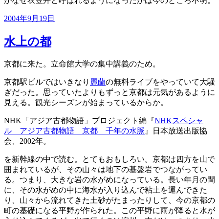
がなぜ衣笠丼と呼ばれるようになったかは今のところ不明。
投
2004年9月19日
稿
日:
水上の都
京都に来た。立命館大学の集中講義のため。
京都駅ビルではいきなり
麗蘭
の無料ライブをやっていて大騒
ぎだった。思っていたよりもずっと京都は元気があるように
見える。観光シーズンが始まっているからか。
NHK「アジア古都物語」プロジェクト編『
NHKスペシャ
ル アジア古都物語 京都 千年の水脈
』日本放送出版協
会、2002年。
を新幹線の中で読む。とてもおもしろい。京都は四方を山で
囲まれているが、その山々は地下の基盤岩でつながってい
る。つまり、大きな岩の水がめになっている。長い年月の間
に、その水がめの中に海水が入り込んで粘土を運んできた
り、山々から流れてきた土砂がたまったりして、今の京都の
町の基礎になる平野が作られた。この平野に雨が降ると水が