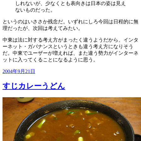
しれないが、少なくとも表向きは日本の姿は見え
ないものだった。
というのはいささか残念だ。いずれにしろ今回は日程的に無
理だったが、次回は考えてみたい。
中東は法に対する考え方がまったく違うようだから、インタ
ーネット・ガバナンスというときも違う考え方になりそう
だ。中東でユーザーが増えれば、また違う勢力がインターネ
ットに入ってくることになるように思う。
投
2004年9月21日
稿
日:
すじカレーうどん