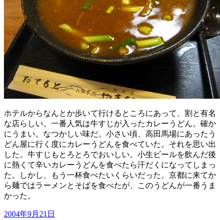
ホテルからなんとか歩いて行けるところにあって、割と有名
な店らしい。一番人気は牛すじが入ったカレーうどん。確か
にうまい。なつかしい味だ。小さい頃、高田馬場にあったう
どん屋に行く度にカレーうどんを食べていた。それを思い出
した。牛すじもとろとろでおいしい。小生ビールを飲んだ後
に熱くて辛いカレーうどんを食べたら汗だくになってしまっ
た。しかし、もう一杯食べたいくらいだった。京都に来てか
ら麺ではラーメンとそばを食べたが、このうどんが一番うま
かった。
投
2004年9月21日