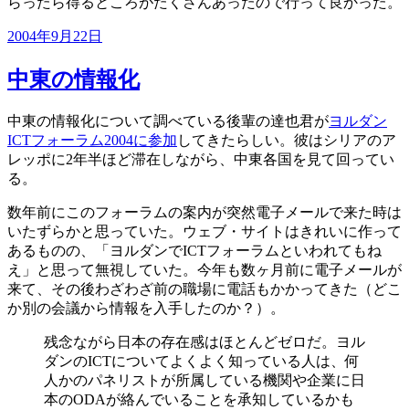
らったら得るところがたくさんあったので行って良かった。
投
2004年9月22日
稿
日:
中東の情報化
中東の情報化について調べている後輩の達也君が
ヨルダン
ICTフォーラム2004に参加
してきたらしい。彼はシリアのア
レッポに2年半ほど滞在しながら、中東各国を見て回ってい
る。
数年前にこのフォーラムの案内が突然電子メールで来た時は
いたずらかと思っていた。ウェブ・サイトはきれいに作って
あるものの、「ヨルダンでICTフォーラムといわれてもね
え」と思って無視していた。今年も数ヶ月前に電子メールが
来て、その後わざわざ前の職場に電話もかかってきた（どこ
か別の会議から情報を入手したのか？）。
残念ながら日本の存在感はほとんどゼロだ。ヨル
ダンのICTについてよくよく知っている人は、何
人かのパネリストが所属している機関や企業に日
本のODAが絡んでいることを承知しているかも