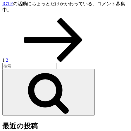
IGTF
の活動にちょっとだけかかわっている。コメント募集
中。
固
固
次
投
定
定
の
稿
ペ
ペ
ペ
ー
ー
ー
の
ジ
ジ
ジ
ペ
ー
1
2
検
ジ
索:
検
送
索
り
最近の投稿