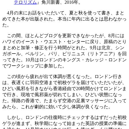
テロリズム
』角川新書、2016年。
4月の末にお話をいただいて、夏と秋を使って書き、まと
めてきた本が出版された。本当に年内に出るとは思わなかっ
た。
この間、ほとんどブログを更新できなかったが、8月には
ハワイのイースト・ウエスト・センターに戻り、原稿のとり
まとめと加筆・修正を行う時間がとれた。9月は北京、シン
ガポール、ベルリン、パリ、ビリニュス（リトアニア）を回
ってきた。10月はロンドンのキングス・カレッジ・ロンドン
でワークショップに参加した。
この頃から疲れが出て体調が悪くなった。ロンドン行き
は、夜遅くに羽田空港まで初校ゲラを届けていただいたが、
ひどい風邪を引きながら香港経由で20時間かけてロンドンま
で行き、現地で風邪薬が切れてしまい、ひどい状態になっ
た。帰路の香港で、たまらず空港の足裏マッサージに入って
みたら、これが劇的に効いて少し体調が良くなった。
しかし、ロンドンの往復時にチェックするはずだった初校
ゲラが進まず、秋学期になって始まった英語の授業の準備に