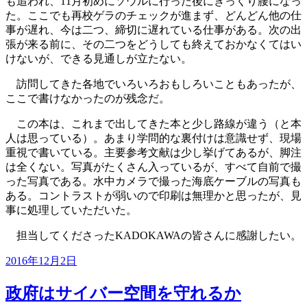
も追われ、11月初めにソウルに行った後にぎっくり腰になっ
た。ここでも再校ゲラのチェックが進まず、どんどん他の仕
事が遅れ、今は二つ、締切に遅れている仕事がある。次の出
張が来る前に、その二つをどうしても終えておかなくてはい
けないが、できる見通しが立たない。
訪問してきた各地でいろいろおもしろいこともあったが、
ここで書けなかったのが残念だ。
この本は、これまで出してきた本と少し路線が違う（と本
人は思っている）。あまり学問的な裏付けは意識せず、現場
重視で書いている。主要参考文献は少し挙げてあるが、脚注
は全くない。写真がたくさん入っているが、すべて自前で撮
った写真である。水中カメラで撮った海底ケーブルの写真も
ある。コントラストが弱いので印刷は無理かと思ったが、見
事に処理していただいた。
担当してくださったKADOKAWAの皆さんに感謝したい。
投
2016年12月2日
稿
日:
政府はサイバー空間を守れるか