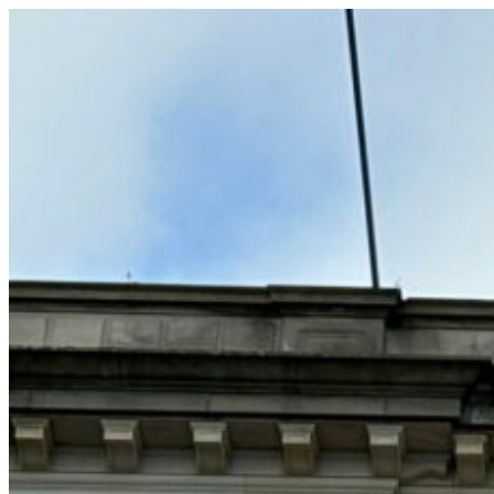
コ
ン
テ
ン
ツ
へ
ス
キ
ッ
プ