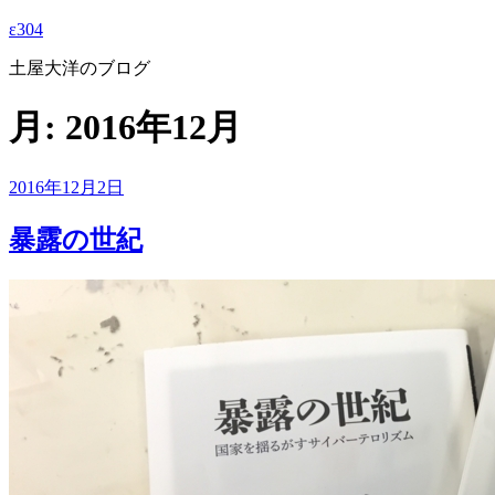
ε304
土屋大洋のブログ
月:
2016年12月
投
2016年12月2日
稿
日:
暴露の世紀