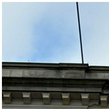
コ
ン
テ
ン
ツ
へ
ス
キ
ッ
プ