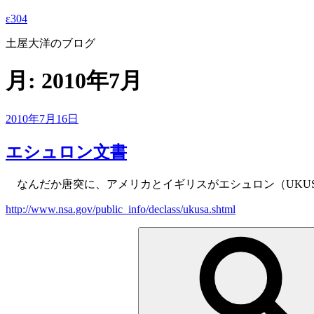
ε304
土屋大洋のブログ
月:
2010年7月
投
2010年7月16日
稿
日:
エシュロン文書
なんだか唐突に、アメリカとイギリスがエシュロン（UKU
http://www.nsa.gov/public_info/declass/ukusa.shtml
検
索: