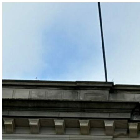
コ
ン
テ
ン
ツ
へ
ス
キ
ッ
プ