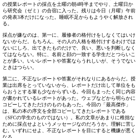
の授業レポートの採点を土曜の朝4時半までやり、土曜日か
ら研究会（ゼミ）の合宿に入った。残りは今日（月曜）午前
の発表3本だけになった。睡眠不足からもようやく解放され
る。
採点が嫌なのは、第一に、履修者の格付けをしなくてはいけ
ないからだ。もちろん、その人の人格を格付けするわけでは
ないにしろ、出てきたものだけで、良い、悪いを判断しなく
てはならない。特に、名前と顔の一致する学生だとつらいこ
とが多い。いいレポートや答案ならうれしいが、そうでない
ときはつらい。
第二に、不正なレポートや答案がそれなりにあるからだ。授
業は出席をとっていないから、レポートだけ出して単位をも
らおうとする輩も少なからずいる。今回もまったく同じ内容
が書かれているレポートがあった。ウェブなどから明らかに
コピーしてきただけのものもあった。今回の「最高傑作」
は、私の本の序文を全部コピーしてきたレポートである
（SFCの学生のものではない）。私の文章があまりに稚拙な
ために採点せよというメッセージなのだろうか。理解に苦し
む。いずれにせよ、不正なレポートを目にすると機嫌が悪く
なる。