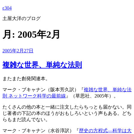
ε304
土屋大洋のブログ
月:
2005年2月
投
2005年2月27日
稿
日:
複雑な世界、単純な法則
またまた創発関連本。
マーク・ブキャナン（阪本芳久訳）『
複雑な世界、単純な法
則 ネットワーク科学の最前線
』（草思社、2005年）。
たくさんの他の本と一緒に注文したらちっとも届かない。同
じ著者の下記の本のほうがおもしろいという声もある。どち
らもまだ読んでない。
マーク・ブキャナン（水谷淳訳）『
歴史の方程式—科学は大