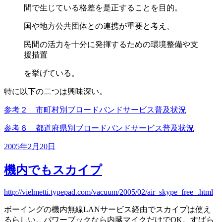
間で生じている格差を是正することを目的。
国や地方公共団体との連携が重要と考え、
民間の活力を十分に発揮するための環境整備や支
援措置
を挙げている。
特に以下の二つは興味深い。
参考２ 市町村別ブロードバンドサービス普及状況
参考６ 都道府県別ブロードバンドサービス普及状況
投
2005年2月20日
稿
日:
機内でもスカイプ
http://vielmetti.typepad.com/vacuum/2005/02/air_skype_free_.html
ボーイングの機内無線LANサービス経由でスカイプは使え
るらしい。パワーブックなら内臓マイクだけでOK。すばら