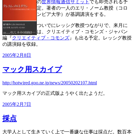
の
世界情報通信サミット
でも即売される予
定。著者の一人のエリ・ノーム教授（コロ
ンビア大学）が基調講演をする。
ついでにレッシグ教授つながりで、来月に
は、クリエイティブ・コモンズ・ジャパン
編『
クリエイティブ・コモンズ
』も出る予定。レッシグ教授
の講演録を収録。
投
2005年2月8日
稿
日:
マック用スカイプ
http://hotwired.goo.ne.jp/news/20050202107.html
マック用スカイプの正式版ようやく出たようだ。
投
2005年2月7日
稿
日:
採点
大学人として生きていく上で一番嫌な仕事は採点だ。数百本