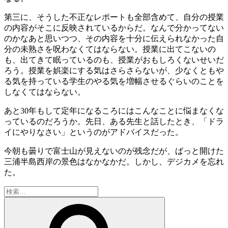
第三に、そうした不正なレポートも全部含めて、自分の授業
の内容がそこに反映されているからだ。なんで分かってない
のかなあと思いつつ、その内容を十分に伝えられなかった自
分の未熟さを呪わなくてはならない。授業に出てこないの
も、出てきて眠っているのも、授業がおもしろくないせいだ
ろう。授業を娯楽にする気はさらさらないが、少なくともや
る気を持っている学生のやる気を増幅させるぐらいのことを
しなくてはならない。
あと30年もして定年になるころにはこんなことに悩まなくな
っているのだろうか。先日、ある先生と話したとき、「ドラ
イにやりなさい」というのがアドバイスだった。
今朝も曇りで富士山が見えないのが残念だが、ばっと開けた
三浦半島西岸の景色はなかなかだ。しかし、デジカメを忘れ
た。
検
索:
検
索