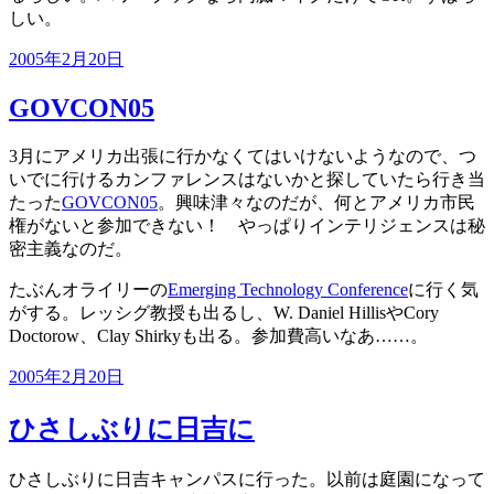
しい。
投
2005年2月20日
稿
GOVCON05
日:
3月にアメリカ出張に行かなくてはいけないようなので、つ
いでに行けるカンファレンスはないかと探していたら行き当
たった
GOVCON05
。興味津々なのだが、何とアメリカ市民
権がないと参加できない！ やっぱりインテリジェンスは秘
密主義なのだ。
たぶんオライリーの
Emerging Technology Conference
に行く気
がする。レッシグ教授も出るし、W. Daniel HillisやCory
Doctorow、Clay Shirkyも出る。参加費高いなあ……。
投
2005年2月20日
稿
日:
ひさしぶりに日吉に
ひさしぶりに日吉キャンパスに行った。以前は庭園になって