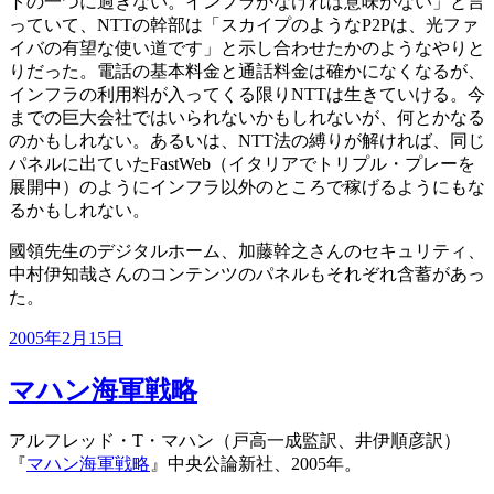
トの一つに過ぎない。インフラがなければ意味がない」と言
っていて、NTTの幹部は「スカイプのようなP2Pは、光ファ
イバの有望な使い道です」と示し合わせたかのようなやりと
りだった。電話の基本料金と通話料金は確かになくなるが、
インフラの利用料が入ってくる限りNTTは生きていける。今
までの巨大会社ではいられないかもしれないが、何とかなる
のかもしれない。あるいは、NTT法の縛りが解ければ、同じ
パネルに出ていたFastWeb（イタリアでトリプル・プレーを
展開中）のようにインフラ以外のところで稼げるようにもな
るかもしれない。
國領先生のデジタルホーム、加藤幹之さんのセキュリティ、
中村伊知哉さんのコンテンツのパネルもそれぞれ含蓄があっ
た。
投
2005年2月15日
稿
日:
マハン海軍戦略
アルフレッド・T・マハン（戸高一成監訳、井伊順彦訳）
『
マハン海軍戦略
』中央公論新社、2005年。