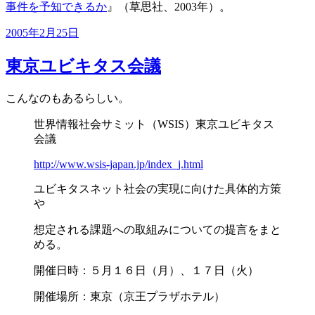
事件を予知できるか
』（草思社、2003年）。
投
2005年2月25日
稿
日:
東京ユビキタス会議
こんなのもあるらしい。
世界情報社会サミット（WSIS）東京ユビキタス
会議
http://www.wsis-japan.jp/index_j.html
ユビキタスネット社会の実現に向けた具体的方策
や
想定される課題への取組みについての提言をまと
める。
開催日時：５月１６日（月）、１７日（火）
開催場所：東京（京王プラザホテル）