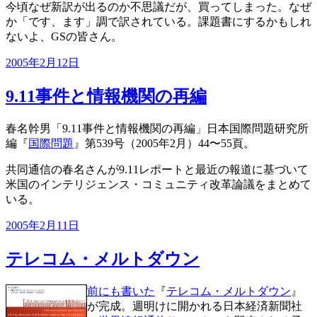
今頃なぜ新訳が出るのか不思議だが、買ってしまった。なぜ
か「です、ます」調で訳されている。課題書にするかもしれ
ないよ、GSの皆さん。
投
2005年2月12日
稿
日:
9.11事件と情報機関の再編
春名幹男「9.11事件と情報機関の再編」日本国際問題研究所
編『
国際問題
』第539号（2005年2月）44〜55頁。
共同通信の春名さんが9.11レポートと最近の報道に基づいて
米国のインテリジェンス・コミュニティ改革論議をまとめて
いる。
投
2005年2月11日
稿
日:
テレコム・メルトダウン
前にも書いた
『
テレコム・メルトダウン
』
が完成。週明けに開かれる日本経済新聞社