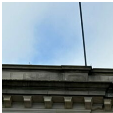
コ
ン
テ
ン
ツ
へ
ス
キ
ッ
プ