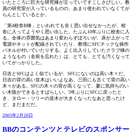
いたところに巨大な研究棟が立っていてすこしさびしい。教
員の研究室が入っているものの、あまり使われていなくてが
らんとしているとか。
「第4校舎B棟」といわれても全く思い出せなかったが、校
舎に入ってようやく思い出した。たぶん10年ぶりに校舎に入
る。全体の雰囲気はあまり変わらずぼろいが、床が上がって
電源やネットが配線されていたり、教壇にSFCチックな操作
パネルが付いていたりする。よく出入りしていたクラブ棟の
ようなもの（名前を忘れた）は、とても、とても汚くなって
いてがっかりした。
日吉とSFCはよく似ているが、SFCにないのは高い木々だ。
日吉の背の高い並木はいいよなあ。三田にも古くて背の高い
木々がある。SFCの木々の背が高くなって、夏に気持ちのい
い木陰ができるとすばらしい。5年ぶりにSFCに戻ったと
き、タロー・ツリーの並木が大きくなったなあと思ったけ
ど、まだまだだ。
投
2005年2月20日
稿
日:
BBのコンテンツとテレビのスポンサー