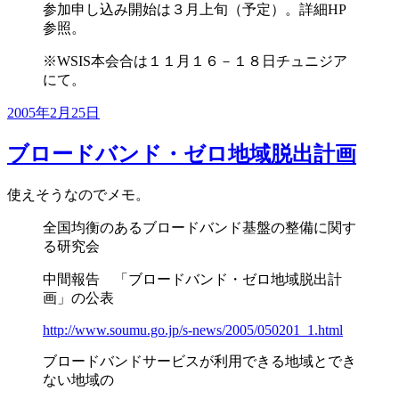
参加申し込み開始は３月上旬（予定）。詳細HP
参照。
※WSIS本会合は１１月１６－１８日チュニジア
にて。
投
2005年2月25日
稿
日:
ブロードバンド・ゼロ地域脱出計画
使えそうなのでメモ。
全国均衡のあるブロードバンド基盤の整備に関す
る研究会
中間報告 「ブロードバンド・ゼロ地域脱出計
画」の公表
http://www.soumu.go.jp/s-news/2005/050201_1.html
ブロードバンドサービスが利用できる地域とでき
ない地域の