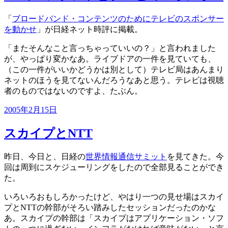
「
ブロードバンド・コンテンツのためにテレビのスポンサー
を動かせ
」が日経ネット時評に掲載。
「またそんなこと言っちゃっていいの？」と言われました
が、やっぱり変かなあ。ライブドアの一件を見ていても、
（この一件がいいかどうかは別として）テレビ局はあんまり
ネットのほうを見てないんだろうなあと思う。テレビは視聴
者のものではないのですよ、たぶん。
投
2005年2月15日
稿
日:
スカイプとNTT
昨日、今日と、日経の
世界情報通信サミット
を見てきた。今
回は周到にスケジューリングをしたので全部見ることができ
た。
いろいろおもしろかったけど、やはり一つの見せ場はスカイ
プとNTTの幹部がそろい踏みしたセッションだったのかな
あ。スカイプの幹部は「スカイプはアプリケーション・ソフ