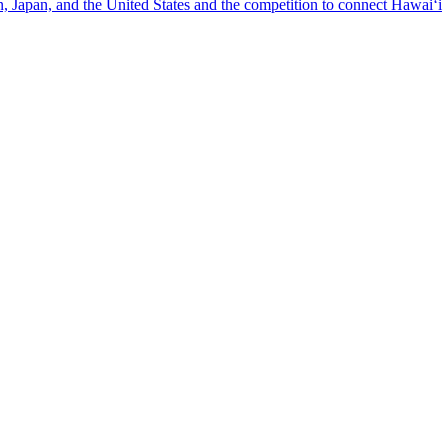
n, Japan, and the United States and the competition to connect Hawai‘i