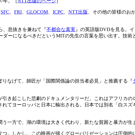
07年。［
NTT出版のページ
］
。
SFC
、
FRI
、
GLOCOM
、
ICPC
、
NTT出版
、その他の皆様のお
ら、息抜きを兼ねて『
不都合な真実
』の英語版DVDを見る。
ーダーになるべきだというMITの先生の言葉を思い出す。技術
ぽりなげて、師匠が「国際関係論の担当者必見」と推薦する『
が引き起こした悲劇のドキュメンタリーだ。これはアフリカの
されてヨーロッパと日本に輸出される。日本では別名「白スズ
潤う一方で、湖の環境は大きく代わり、新たな貧困と暴力が生
立つ。しかし、この映画が描くグローバリゼーションは圧倒的