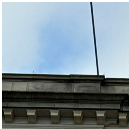
コ
ン
テ
ン
ツ
へ
ス
キ
ッ
プ