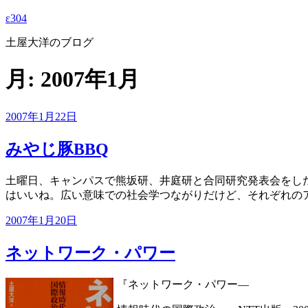
ε304
土屋大洋のブログ
月:
2007年1月
投
2007年1月22日
稿
日:
みやじ豚BBQ
土曜日、キャンパスで熊坂研、井庭研と合同研究発表会をし
はいいね。広い意味での社会学つながりだけど、それぞれの
投
2007年1月20日
稿
日:
ネットワーク・パワー
『ネットワーク・パワー—