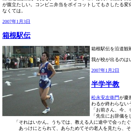
が腹立たしい。コンビニ弁当をボイコットしてもさしたる変
なくては。
投
2007年1月3日
稿
日:
箱根駅伝
箱根駅伝を沿道観
我が校が出るのは
投
2007年1月2日
稿
日:
半学半教
松永安左衛門
が慶
わるか終わらない
「お前さん、今、
「先生にお辞儀を
「それはいかん。うちでは、教える人に途中で会ったぐ
あっけにとられて、あらためてその老人を見たら、そ