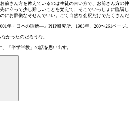
お前さん方を教えているのは生徒の古い方で、お前さん方の仲
先に立って少し難しいことを覚えて、そこでいっしょに臨講し
のにお辞儀なぞせんでいい。ごく自然な会釈だけでたくさんだ
年・日本の診断—』PHP研究所、1983年、260〜261ページ
らなかったのだろうな。
に、「半学半教」の話を思い出す。
検
索