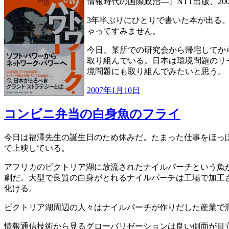
情報時代の国際政治—』NTT出版、20
3年半ぶりにひとりで書いた本が出る
ゃってすみません。
今日、某所での研究会から帰宅してか
取り組んでいる。日本は環境問題のリ
境問題にも取り組んでみたいと思う。
投
2007年1月10日
稿
日:
コンビニ弁当の白身魚のフライ
今日は福澤先生の誕生日のため休みだ。たまった仕事をほっ
で上映している。
アフリカのビクトリア湖に放流されたナイルパーチという魚
劇だ。大型で良質の白身がとれるナイルパーチは工場で加工
化ける。
ビクトリア湖周辺の人々はナイルパーチが作りだした産業で
情報通信技術から見るグローバリゼーションは良い側面が目