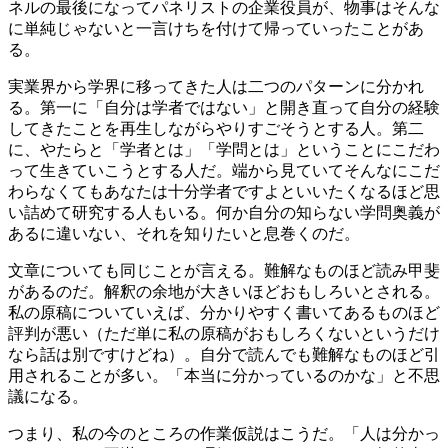
ネルの最後になってパネリストの企業役員が、物事はそんな
に単純じゃないと一言けちを付けて帰っていったことがあ
る。
実業界から学界に移ってきた人は二つのパターンに分かれ
る。第一に「自分は学者ではない」と開き直って自分の経験
してきたことを再生しながらやりすごそうとする人。第二
に、やたらと「学者とは」「学問とは」ということにこだわ
って生きていこうとする人だ。端から見ていてそんなにこだ
わらなくてもあなたは十分学者ですよといいたくなるほど思
い詰めて研究する人もいる。何か自分の知らない学問奥義が
あるに違いない、それを知りたいと息巻くのだ。
文章についても同じことが言える。難解なものほど読み甲斐
があるのだ。解釈の余地が大きいほどおもしろいとされる。
私の原稿についていえば、分かりやすく書いてあるものほど
評判が悪い（ただ単に私の原稿がおもしろくないというだけ
なら話は別ですけどね）。自分で読んでも難解なものほど引
用されることが多い。「本当に分かっているのかな」と不思
議になる。
つまり、私の今のところの作業仮説はこうだ。「人は分かっ