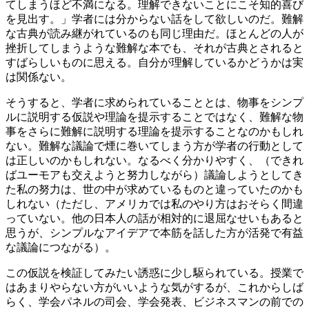
てしまうほど不満になる。理解できないことにこそ知的喜び
を見出す。」学者には分からない話をして欲しいのだ。難解
な古典が読み継がれているのも同じ理由だ。ほとんどの人が
挫折してしまうような難解な本でも、それが古典とされると
すばらしいものに思える。自分が理解しているかどうかは実
は関係ない。
そうすると、学者に求められていることとは、物事をシンプ
ルに説明する仮説や理論を提示することではなく、難解な物
事をさらに難解に説明する理論を提示することなのかもしれ
ない。難解な議論で煙に巻いてしまう方が学者の行動として
は正しいのかもしれない。なるべく分かりやすく、（できれ
ばユーモアも交えようと努力しながら）議論しようとしてき
た私の努力は、世の中が求めているものと違っていたのかも
しれない（ただし、アメリカでは私のやり方はおそらく間違
っていない。他の日本人の話が相対的に退屈なせいもあると
思うが、シンプルなアイデアで本筋を話した方が活発で有益
な議論につながる）。
この仮説を検証してみたい誘惑に少し駆られている。授業で
はあまりやらない方がいいような気がするが、これからしば
らく、学会パネルの司会、学会発表、ビジネスマンの前での