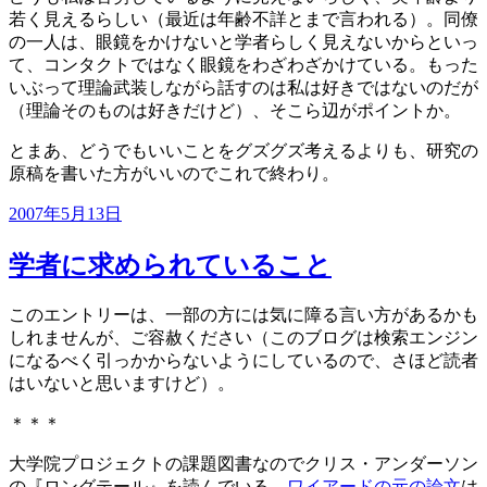
若く見えるらしい（最近は年齢不詳とまで言われる）。同僚
の一人は、眼鏡をかけないと学者らしく見えないからといっ
て、コンタクトではなく眼鏡をわざわざかけている。もった
いぶって理論武装しながら話すのは私は好きではないのだが
（理論そのものは好きだけど）、そこら辺がポイントか。
とまあ、どうでもいいことをグズグズ考えるよりも、研究の
原稿を書いた方がいいのでこれで終わり。
投
2007年5月13日
稿
日:
学者に求められていること
このエントリーは、一部の方には気に障る言い方があるかも
しれませんが、ご容赦ください（このブログは検索エンジン
になるべく引っかからないようにしているので、さほど読者
はいないと思いますけど）。
＊＊＊
大学院プロジェクトの課題図書なのでクリス・アンダーソン
の『ロングテール』を読んでいる。
ワイアードの元の論文
は