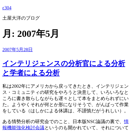
ε304
土屋大洋のブログ
月:
2007年5月
投
2007年5月28日
稿
日:
インテリジェンスの分析官による分析
と学者による分析
私は2002年にアメリカから戻ってきたとき、インテリジェン
ス・コミュニティの研究をやろうと決意して、いろいろなと
ころに書き散らしながらも遅々として本をまとめられずにい
た。ようやくそれが何とか形になりそうで、がんばって作業
をしている（はしかによる休講は、不謹慎だがうれしい）。
ある情勢分析の研究会でのこと、日本版NSC論議の裏で、
情
報機能強化検討会議
というのも開かれていて、それについて