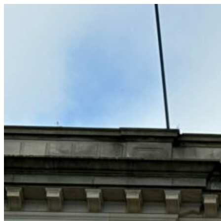
コ
ン
テ
ン
ツ
へ
ス
キ
ッ
プ