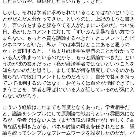
した言い方や、単純化した言い方もしてきた。
しかし、それは学者に求められていることではないというこ
とがだんだん分かってきた。というのは、上記のような書き
方、言い方をすると腹を立てる人がたまにいるのだ。つい先
日、私がしたコメントに対して「ずいぶん乱暴な言い方でつ
まらない。もっと本質を議論するべきだ」とコメントしたビ
ジネスマンがいた。私が「では本質はどこにあると思うの
か」と質問すると、「私より経済学や専門のことが分かって
いる人が集まっているのだから、もっと議論すべきだ」とい
うのが彼の答えだった（私が経済学者ではないということを
知らないのだと思うし、まして私が何を研究しているのかも
知らないで彼はコメントしたのだろう）。自分で答えを持っ
ていて批判するのではなく、おそらくは自分が理解できてし
まうことを、学者と呼ばれている人が話しているのが気に入
らないのだろう。
こういう経験はこれまでも何度となくあった。学者相手だ
と、議論をシンプルにして原則論で戦おうという雰囲気にな
るが、学者ではない人は（まだ仮説の段階だが）難しくて高
尚な話を聞きたがる。パネル討論の司会を任されたとき、議
論を絞ってシンプルなフレームワークを設定したのだが、パ