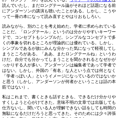
読んでいたし、まだロングテール論がそれほど話題になる前
にアンダーソンの講演も聴いたことがある。しかし、こうや
って一冊の本になって読み直すとやはりおもしろい。
読みながら、別のことを考え始めた。学者に求められている
ことだ。「ロングテール」というのは分かりやすいキーワー
ドで、コンセプトもシンプルだ。シンプルなコンセプトで多
くの事象を切れるところが理論的には優れている。しかし、
シンプルであるが故にみんな分かった気になって軽視してし
まうところがある。「ああ、またロングテールね」というわ
けだ。自分でも分かってしまうことを聞かされるとなぜかが
っかりする人が多い。アンダーソンは編集者であって学者で
はない。しかし、外国の「有名」な人という点では何となく
「学者っぽい人」というイメージになっているのではないか
と思う（しかし、アンダーソンが何者かということは話の本
筋ではない）。
私はこれまで、書くときも話すときも、できるだけ分かりや
すくしようと心がけてきた。意味不明の文章では出版しても
仕方ないし、聞いている人が理解できない話をしても時間の
無駄になるだけだろうと思ってきた。そのためには少々誇張