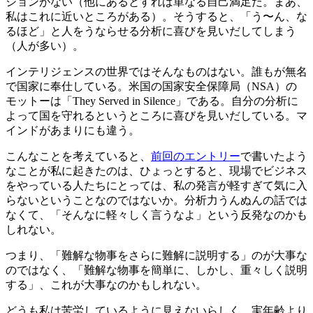
ションがない（他にあるとすれば単なる自己満足だ。まあ、
私はこれに近いところがある）。そうすると、「う〜ん、な
るほど」と人をうならせる分析に喜びを見いだしてしまう
（人が多い）。
インテリジェンスの世界ではそんなものはない。誰もが無名
で国家に奉仕している。米国の国家安全保障局（NSA）の
モットーは「They Served in Silence」である。自分の分析に
よって国を守れるというところに喜びを見いだしている。マ
インドがあまりにも違う。
こんなことを考えていると、
前回のエントリー
で書いたよう
なことが私に起きたのは、ひょっとすると、現場でビジネス
をやっている人たちにとっては、私の発言が軽すぎて気に入
らないということなのではないか。分析力うんぬんの話では
なくて、「そんなに軽々しく言うなよ」という反発なのかも
しれない。
つまり、「難解な物事をさらに難解に説明する」のが大事な
のではなく、「難解な物事を簡単に、しかし、重々しく説明
する」、これが大事なのかもしれない。
どうも私は苦労しているように見えないらしく、実年齢より