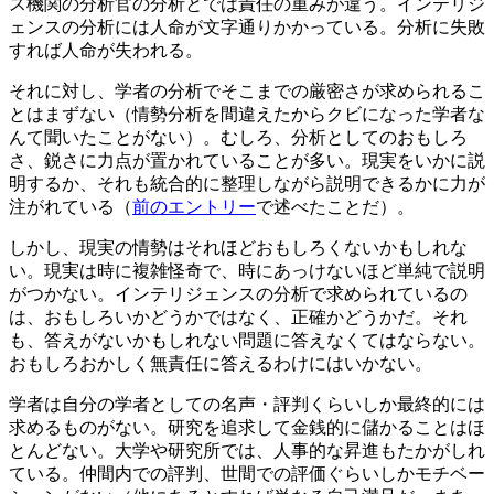
ス機関の分析官の分析とでは責任の重みが違う。インテリジ
ェンスの分析には人命が文字通りかかっている。分析に失敗
すれば人命が失われる。
それに対し、学者の分析でそこまでの厳密さが求められるこ
とはまずない（情勢分析を間違えたからクビになった学者な
んて聞いたことがない）。むしろ、分析としてのおもしろ
さ、鋭さに力点が置かれていることが多い。現実をいかに説
明するか、それも統合的に整理しながら説明できるかに力が
注がれている（
前のエントリー
で述べたことだ）。
しかし、現実の情勢はそれほどおもしろくないかもしれな
い。現実は時に複雑怪奇で、時にあっけないほど単純で説明
がつかない。インテリジェンスの分析で求められているの
は、おもしろいかどうかではなく、正確かどうかだ。それ
も、答えがないかもしれない問題に答えなくてはならない。
おもしろおかしく無責任に答えるわけにはいかない。
学者は自分の学者としての名声・評判くらいしか最終的には
求めるものがない。研究を追求して金銭的に儲かることはほ
とんどない。大学や研究所では、人事的な昇進もたかがしれ
ている。仲間内での評判、世間での評価ぐらいしかモチベー