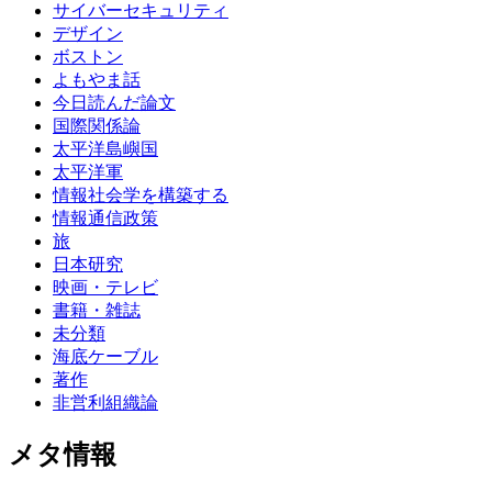
サイバーセキュリティ
デザイン
ボストン
よもやま話
今日読んだ論文
国際関係論
太平洋島嶼国
太平洋軍
情報社会学を構築する
情報通信政策
旅
日本研究
映画・テレビ
書籍・雑誌
未分類
海底ケーブル
著作
非営利組織論
メタ情報