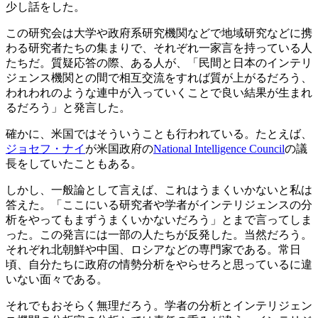
少し話をした。
この研究会は大学や政府系研究機関などで地域研究などに携
わる研究者たちの集まりで、それぞれ一家言を持っている人
たちだ。質疑応答の際、ある人が、「民間と日本のインテリ
ジェンス機関との間で相互交流をすれば質が上がるだろう、
われわれのような連中が入っていくことで良い結果が生まれ
るだろう」と発言した。
確かに、米国ではそういうことも行われている。たとえば、
ジョセフ・ナイ
が米国政府の
National Intelligence Council
の議
長をしていたこともある。
しかし、一般論として言えば、これはうまくいかないと私は
答えた。「ここにいる研究者や学者がインテリジェンスの分
析をやってもまずうまくいかないだろう」とまで言ってしま
った。この発言には一部の人たちが反発した。当然だろう。
それぞれ北朝鮮や中国、ロシアなどの専門家である。常日
頃、自分たちに政府の情勢分析をやらせろと思っているに違
いない面々である。
それでもおそらく無理だろう。学者の分析とインテリジェン