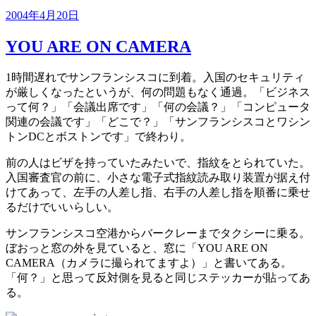
投
2004年4月20日
稿
YOU ARE ON CAMERA
日:
1時間遅れでサンフランシスコに到着。入国のセキュリティ
が厳しくなったというが、何の問題もなく通過。「ビジネス
って何？」「会議出席です」「何の会議？」「コンピュータ
関連の会議です」「どこで？」「サンフランシスコとワシン
トンDCとボストンです」で終わり。
前の人はビザを持っていたみたいで、指紋をとられていた。
入国審査官の前に、小さな電子式指紋読み取り装置が据え付
けてあって、左手の人差し指、右手の人差し指を順番に乗せ
るだけでいいらしい。
サンフランシスコ空港からバークレーまでタクシーに乗る。
ぼおっと窓の外を見ていると、窓に「YOU ARE ON
CAMERA（カメラに撮られてますよ）」と書いてある。
「何？」と思って反対側を見ると同じステッカーが貼ってあ
る。