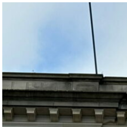
コ
ン
テ
ン
ツ
へ
ス
キ
ッ
プ