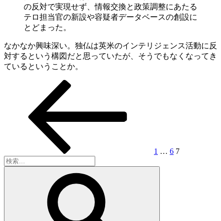
の反対で実現せず、情報交換と政策調整にあたる
テロ担当官の新設や容疑者データベースの創設に
とどまった。
なかなか興味深い。独仏は英米のインテリジェンス活動に反
対するという構図だと思っていたが、そうでもなくなってき
ているということか。
前
固
固
固
投
の
定
定
定
稿
ペ
ペ
ペ
ペ
ー
ー
ー
ー
の
ジ
ジ
ジ
ジ
ペ
ー
1
…
6
7
検
ジ
索:
検
送
索
り