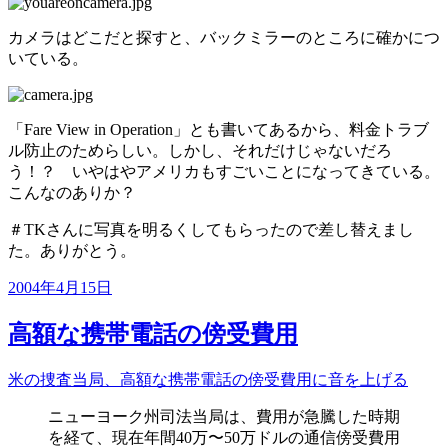
カメラはどこだと探すと、バックミラーのところに確かにつ
いている。
「Fare View in Operation」とも書いてあるから、料金トラブ
ル防止のためらしい。しかし、それだけじゃないだろ
う！？ いやはやアメリカもすごいことになってきている。
こんなのありか？
＃TKさんに写真を明るくしてもらったので差し替えまし
た。ありがとう。
投
2004年4月15日
稿
日:
高額な携帯電話の傍受費用
米の捜査当局、高額な携帯電話の傍受費用に音を上げる
ニューヨーク州司法当局は、費用が急騰した時期
を経て、現在年間40万〜50万ドルの通信傍受費用