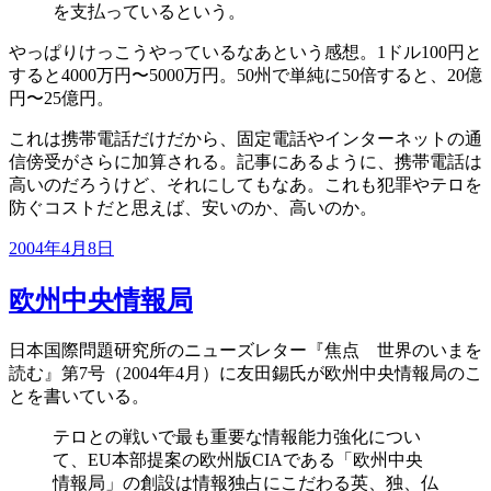
を支払っているという。
やっぱりけっこうやっているなあという感想。1ドル100円と
すると4000万円〜5000万円。50州で単純に50倍すると、20億
円〜25億円。
これは携帯電話だけだから、固定電話やインターネットの通
信傍受がさらに加算される。記事にあるように、携帯電話は
高いのだろうけど、それにしてもなあ。これも犯罪やテロを
防ぐコストだと思えば、安いのか、高いのか。
投
2004年4月8日
稿
日:
欧州中央情報局
日本国際問題研究所のニューズレター『焦点 世界のいまを
読む』第7号（2004年4月）に友田錫氏が欧州中央情報局のこ
とを書いている。
テロとの戦いで最も重要な情報能力強化につい
て、EU本部提案の欧州版CIAである「欧州中央
情報局」の創設は情報独占にこだわる英、独、仏