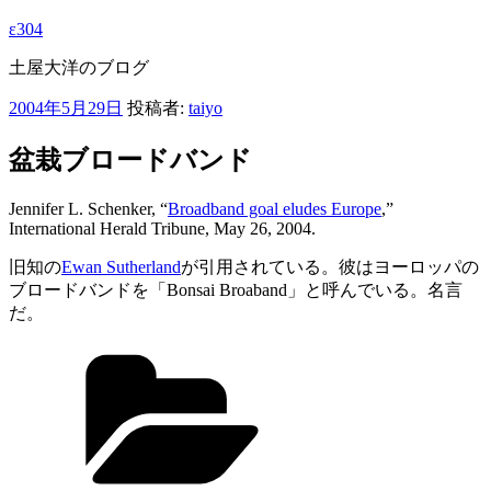
ε304
土屋大洋のブログ
投
2004年5月29日
投稿者:
taiyo
稿
日:
盆栽ブロードバンド
Jennifer L. Schenker, “
Broadband goal eludes Europe
,”
International Herald Tribune, May 26, 2004.
旧知の
Ewan Sutherland
が引用されている。彼はヨーロッパの
ブロードバンドを「Bonsai Broaband」と呼んでいる。名言
だ。
カ
テ
ゴ
リ
ー