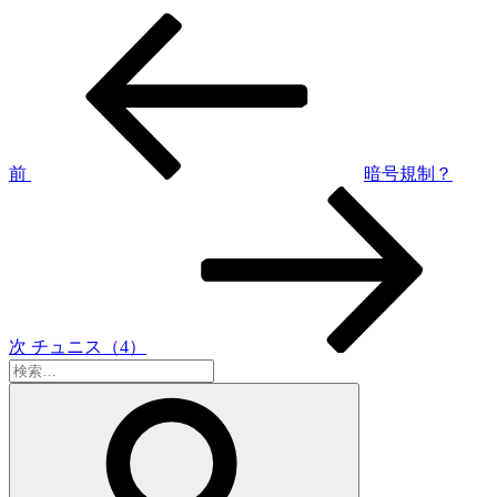
前
投
の
稿
投
稿
ナ
ビ
ゲ
前
暗号規制？
次
ー
の
シ
投
稿
ョ
ン
次
チュニス（4）
検
索:
検
索