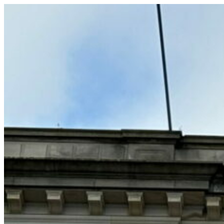
コ
ン
テ
ン
ツ
へ
ス
キ
ッ
プ