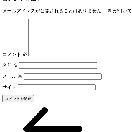
メールアドレスが公開されることはありません。
※
が付いて
コメント
※
名前
※
メール
※
サイト
前
投
の
稿
投
稿
ナ