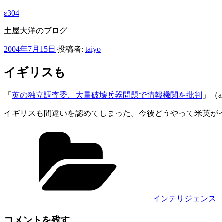
ε304
土屋大洋のブログ
投
2004年7月15日
投稿者:
taiyo
稿
日:
イギリスも
「
英の独立調査委、大量破壊兵器問題で情報機関を批判
」（as
イギリスも間違いを認めてしまった。今後どうやって米英が
カ
テ
ゴ
リ
ー
インテリジェンス
コメントを残す