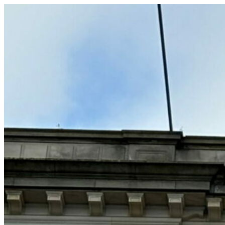
コ
ン
テ
ン
ツ
へ
ス
キ
ッ
プ