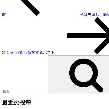
ビ
ゲ
前
私は失望し、悔
次
ー
の
シ
投
稿
ョ
ン
次
CIAもFBIも監督するポスト
検
索:
最近の投稿