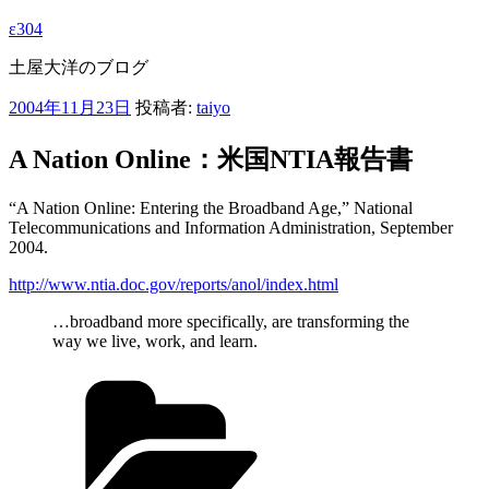
ε304
土屋大洋のブログ
投
2004年11月23日
投稿者:
taiyo
稿
日:
A Nation Online：米国NTIA報告書
“A Nation Online: Entering the Broadband Age,” National
Telecommunications and Information Administration, September
2004.
http://www.ntia.doc.gov/reports/anol/index.html
…broadband more specifically, are transforming the
way we live, work, and learn.
カ
テ
ゴ
リ
ー