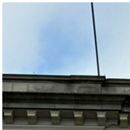
コ
ン
テ
ン
ツ
へ
ス
キ
ッ
プ