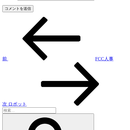
前
投
の
稿
投
稿
ナ
ビ
ゲ
前
FCC人事
次
ー
の
シ
投
稿
ョ
ン
次
ロボット
検
索:
検
索