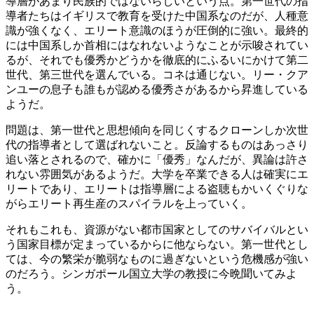
導層があまり民族的ではないらしいという点。第一世代の指
導者たちはイギリスで教育を受けた中国系なのだが、人種意
識が強くなく、エリート意識のほうが圧倒的に強い。最終的
には中国系しか首相にはなれないようなことが示唆されてい
るが、それでも優秀かどうかを徹底的にふるいにかけて第二
世代、第三世代を選んでいる。コネは通じない。リー・クア
ンユーの息子も誰もが認める優秀さがあるから昇進している
ようだ。
問題は、第一世代と思想傾向を同じくするクローンしか次世
代の指導者として選ばれないこと。反論するものはあっさり
追い落とされるので、確かに「優秀」なんだが、異論は許さ
れない雰囲気があるようだ。大学を卒業できる人は確実にエ
リートであり、エリートは指導層による盗聴もかいくぐりな
がらエリート再生産のスパイラルを上っていく。
それもこれも、資源がない都市国家としてのサバイバルとい
う国家目標が定まっているからに他ならない。第一世代とし
ては、今の繁栄が脆弱なものに過ぎないという危機感が強い
のだろう。シンガポール国立大学の教授に今晩聞いてみよ
う。
カ