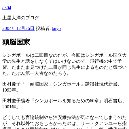
ε304
土屋大洋のブログ
投
2004年12月26日
投稿者:
taiyo
稿
日:
頭脳国家
シンガポールは二回目なのだが、今回はシンガポール国立大
学の先生と話をしなくてはいけないので、飛行機の中で予
習。たまたま見つけた二冊が同じ先生によるものだと気づい
た。たぶん第一人者なのだろう。
田村慶子『「頭脳国家」シンガポール』講談社現代新書、
1993年。
田村慶子編著『シンガポールを知るための60章』明石書店、
2001年。
どうしても言論統制やら治安維持法が気になってしまうのだ
が、それ以外でおもしろかったのは、リー・クアンユーら指