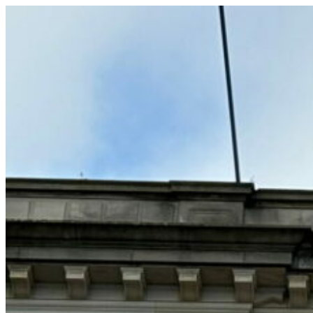
コ
ン
テ
ン
ツ
へ
ス
キ
ッ
プ