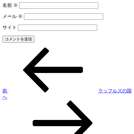
名前
※
メール
※
サイト
前
投
の
稿
投
稿
ナ
ビ
ゲ
前
ラッフルズの国
へ
ー
次
シ
の
投
ョ
稿
ン