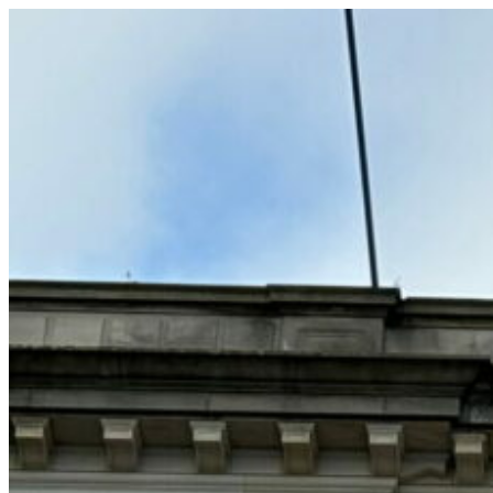
コ
ン
テ
ン
ツ
へ
ス
キ
ッ
プ