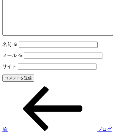
名前
※
メール
※
サイト
前
投
の
稿
投
稿
ナ
ビ
ゲ
前
プログ