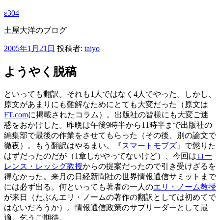
ε304
土屋大洋のブログ
投
2005年1月21日
投稿者:
taiyo
稿
日:
ようやく脱稿
といっても翻訳。それも1人ではなく4人でやった。しかし、
原文があまりにも難解なためにとても大変だった（原文は
FT.com
に掲載されたコラム）。出版社の皆様にも大変ご迷
惑をおかけした。昨晩は午後9時半から11時半まで出版社の
編集部で最後の作業をさせてもらった（その後、別の論文で
徹夜）。もう翻訳はやるまい。『
スマートモブズ
』で懲りた
はずだったのだが（1章しかやってないけど）、今回は
ロー
レンス・レッシグ教授
からの提案だったので引き受けざるを
得なかった。来月の日経新聞社の世界情報通信サミットまで
には必ず出る。何といっても著者の一人の
エリ・ノーム教授
が来日（たぶんエリ・ノームの著作の翻訳としては初めてで
はないだろうか）。情報通信政策のサブリーダーとして最
適。乞うご期待。