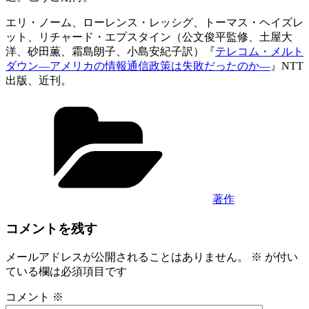
エリ・ノーム、ローレンス・レッシグ、トーマス・ヘイズレ
ット、リチャード・エプスタイン（公文俊平監修、土屋大
洋、砂田薫、霜島朗子、小島安紀子訳）『
テレコム・メルト
ダウン―アメリカの情報通信政策は失敗だったのか―
』NTT
出版、近刊。
カ
テ
ゴ
リ
ー
著作
コメントを残す
メールアドレスが公開されることはありません。
※
が付い
ている欄は必須項目です
コメント
※