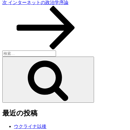
次
次
インターネットの政治学序論
ー
の
シ
投
稿
ョ
ン
検
索:
検
索
最近の投稿
ウクライナ以後