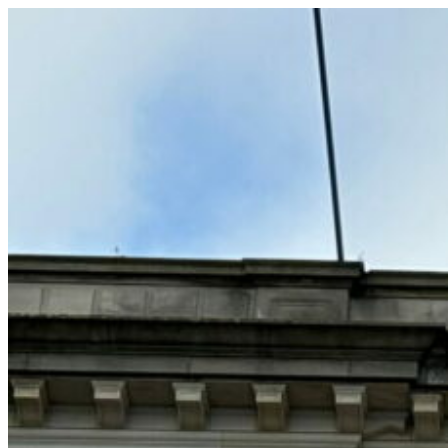
コ
ン
テ
ン
ツ
へ
ス
キ
ッ
プ