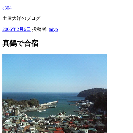
ε304
土屋大洋のブログ
投
2006年2月6日
投稿者:
taiyo
稿
日:
真鶴で合宿