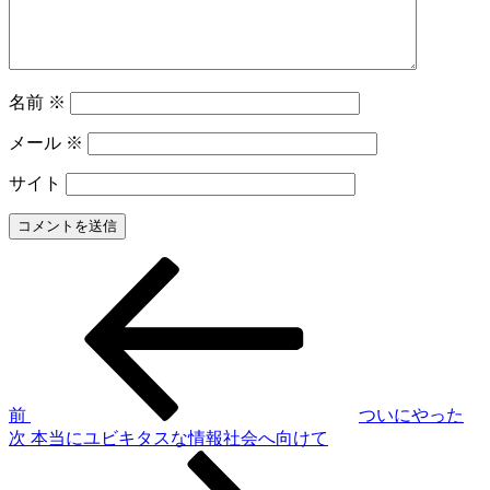
名前
※
メール
※
サイト
前
投
の
稿
投
稿
ナ
ビ
ゲ
前
ついにやった
次
次
本当にユビキタスな情報社会へ向けて
ー
の
シ
投