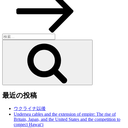
稿
ョ
ン
検
索:
検
索
最近の投稿
ウクライナ以後
Undersea cables and the extension of empire: The rise of
Britain, Japan, and the United States and the competition to
connect Hawai‘i