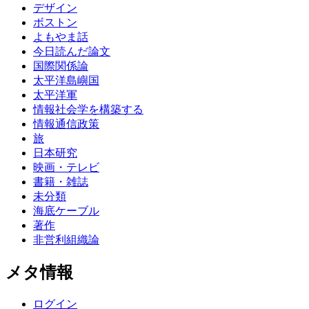
デザイン
ボストン
よもやま話
今日読んだ論文
国際関係論
太平洋島嶼国
太平洋軍
情報社会学を構築する
情報通信政策
旅
日本研究
映画・テレビ
書籍・雑誌
未分類
海底ケーブル
著作
非営利組織論
メタ情報
ログイン