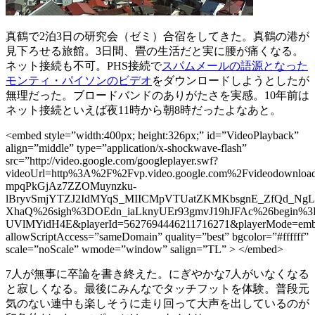
真鶴で2泊3日の研究会（ゼミ）合宿をしてきた。真鶴の港が
見下ろせる旅館。3日間、畳の生活だと実に腰が痛くなる。
ネット接続も不可。PHS接続で
スパムメールの語源となった
モンティ・パイソンのビデオ
をダウンロードしようとしたが
無理だった。ブロードバンドのありがたさを実感。10年前は
ネット接続といえば夜11時から朝8時だったよなあと。
<embed style=”width:400px; height:326px;” id=”VideoPlayback”
align=”middle” type=”application/x-shockwave-flash”
src=”http://video.google.com/googleplayer.swf?
videoUrl=http%3A%2F%2Fvp.video.google.com%2Fvideodow
mpqPkGjAz7ZZOMuynzku-
lBryvSmjYTZJ2IdMYqS_MIICMpVTUatZKMKbsgnE_ZfQd_NgL21
XhaQ%26sigh%3DOEdn_iaLknyUEr93gmvJ19hJFAc%26begin%3D
UVlMYidH4E&playerId=5627694446211716271&playerMode=emb
allowScriptAccess=”sameDomain” quality=”best” bgcolor=”#ffffff”
scale=”noScale” wmode=”window” salign=”TL” > </embed>
7人が無事に卒論を書き終えた。にぎやかな7人がいなくなる
と寂しくなる。最後にみんなでタッチフットを体験。普段元
気のない連中も楽しそうに走り回って大声を出しているのが