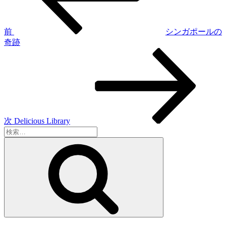
ビ
ゲ
前
シンガポールの
奇跡
ー
次
シ
の
投
ョ
稿
ン
次
Delicious Library
検
索:
検
索