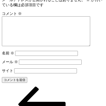
ている欄は必須項目です
コメント
※
名前
※
メール
※
サイト
前
投
の
稿
投
稿
ナ