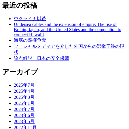
最近の投稿
ウクライナ以後
Undersea cables and the extension of empire: The rise of
Britain, Japan, and the United States and the competition to
connect Hawai‘i
海底の覇権争奪
ソーシャルメディアを介した外国からの選挙干渉の現
状
論点解説 日本の安全保障
アーカイブ
2025年7月
2025年4月
2025年3月
2025年1月
2024年7月
2023年6月
2023年5月
2022年11月