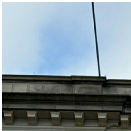
コ
ン
テ
ン
ツ
へ
ス
キ
ッ
プ