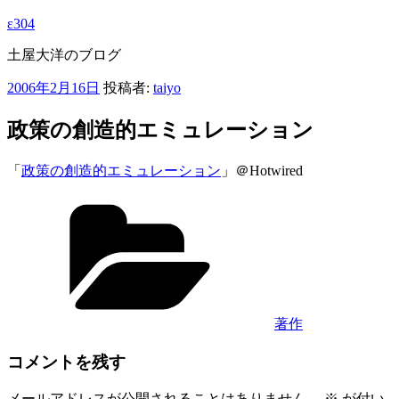
ε304
土屋大洋のブログ
投
2006年2月16日
投稿者:
taiyo
稿
日:
政策の創造的エミュレーション
「
政策の創造的エミュレーション
」＠Hotwired
カ
テ
ゴ
リ
ー
著作
コメントを残す
メールアドレスが公開されることはありません。
※
が付い