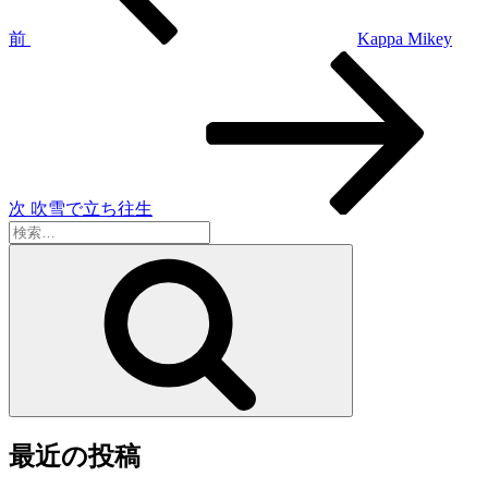
ビ
ゲ
前
Kappa Mikey
次
ー
の
シ
投
稿
ョ
ン
次
吹雪で立ち往生
検
索:
検
索
最近の投稿