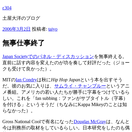
ε304
土屋大洋のブログ
投
2006年3月2日
投稿者:
taiyo
稿
日:
無事仕事終了
Japan Societyでのパネル・ディスカッション
を無事終える。
直前に話す内容を変えたのが功を奏して好評だった（ジョー
クも受けて良かった）。
MITの
Ian Condry
は秋に
Hip Hop Japan
という本を出すそう
だ。彼のお気に入りは、
サムライ・チャンプルー
というアニ
メ番組。アメリカの若い人たちが勝手に字幕をつけているら
しい。これを「fan subbing：ファンがサブタイトル（字幕）
を付ける」というそうだ（ちなみにKappa Mikeyのことは知
らなかった）。
Gross National Coolで有名になった
Douglas McGray
は、なんと
今は刑務所の取材をしているらしい。日本研究をしたのも偶