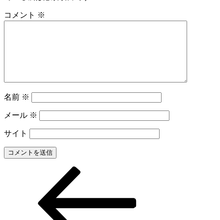
コメント
※
名前
※
メール
※
サイト
前
投
の
稿
投
稿
ナ