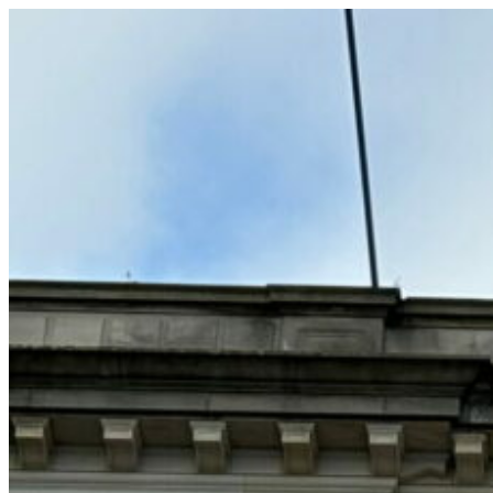
コ
ン
テ
ン
ツ
へ
ス
キ
ッ
プ