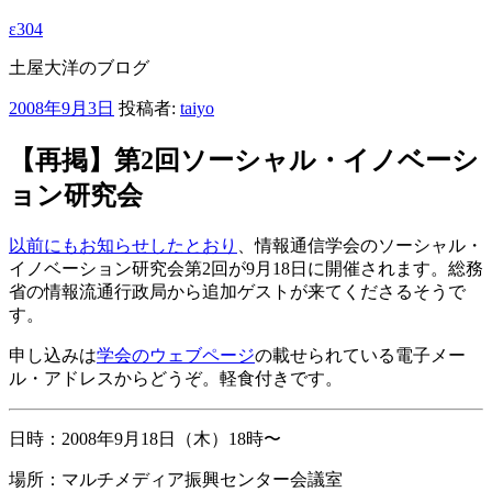
ε304
土屋大洋のブログ
投
2008年9月3日
投稿者:
taiyo
稿
日:
【再掲】第2回ソーシャル・イノベーシ
ョン研究会
以前にもお知らせしたとおり
、情報通信学会のソーシャル・
イノベーション研究会第2回が9月18日に開催されます。総務
省の情報流通行政局から追加ゲストが来てくださるそうで
す。
申し込みは
学会のウェブページ
の載せられている電子メー
ル・アドレスからどうぞ。軽食付きです。
日時：2008年9月18日（木）18時〜
場所：マルチメディア振興センター会議室