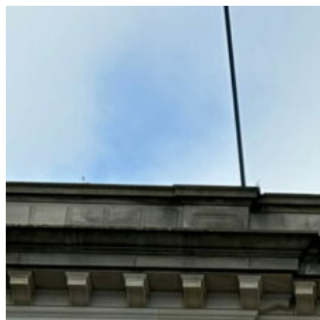
コ
ン
テ
ン
ツ
へ
ス
キ
ッ
プ