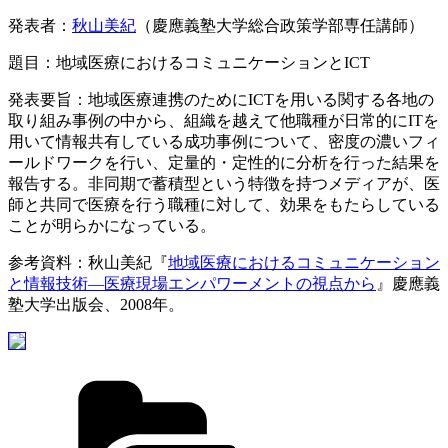
発表者：
秋山美紀
（慶應義塾大学総合政策学部専任講師）
題目：地域医療におけるコミュニケーションとICT
発表要旨：地域医療連携のためにICTを用いる関する各地の
取り組み事例の中から、組織を越えて他職種が日常的にITを
用いて情報共有している成功事例について、密度の濃いフィ
ールドワークを行い、定量的・定性的に分析を行った結果を
報告する。非同期で蓄積型という特徴を持つメディアが、医
師と共同で医療を行う職種に対して、効果をもたらしている
ことが明らかになっている。
参考資料：秋山美紀『
地域医療におけるコミュニケーション
と情報技術―医療現場エンパワーメントの視点から
』慶應義
塾大学出版会、2008年。
カ
テ
ゴ
リ