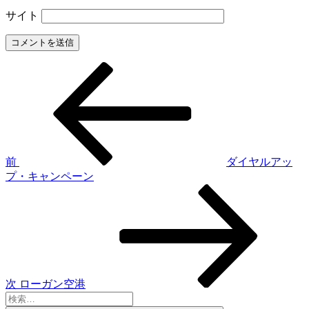
サイト
前
投
の
稿
投
稿
ナ
ビ
ゲ
前
ダイヤルアッ
プ・キャンペーン
ー
次
シ
の
投
ョ
稿
ン
次
ローガン空港
検