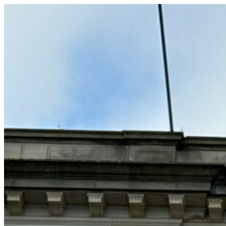
コ
ン
テ
ン
ツ
へ
ス
キ
ッ
プ