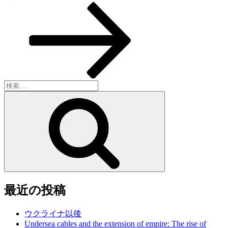
シ
の
投
ョ
稿
ン
検
索:
検
索
最近の投稿
ウクライナ以後
Undersea cables and the extension of empire: The rise of