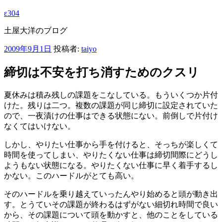
ε304
土屋大洋のブログ
投
2009年9月1日
投稿者:
taiyo
稿
日:
締切は不安を打ち消すためのクスリ
夏休みは積み残しの課題をこなしている。もういくつか片付
けた。残りは二つ。複数の課題が同じ締切に設定されていた
ので、一夜漬けの仕事はできる状態にない。前倒しで片付け
なくてはいけない。
しかし、やりたい仕事から手を付けると、そっちが楽しくて
時間を使ってしまい、やりたくない仕事は締切間際にどうし
ようもない状態になる。やりたくない仕事に早く着手するし
かない。このハードルがとても高い。
そのハードルを乗り越えていったんやり始めると頭が動き出
す。とうていその課題が終わるはずがない細切れ時間で良い
から、その課題について頭を動かすと、他のことをしている