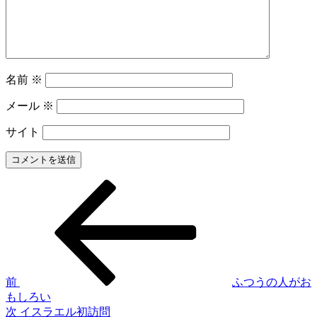
名前
※
メール
※
サイト
前
投
の
稿
投
稿
ナ
ビ
ゲ
前
ふつうの人がお
もしろい
ー
次
次
イスラエル初訪問