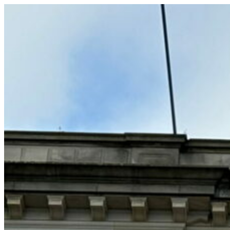
コ
ン
テ
ン
ツ
へ
ス
キ
ッ
プ