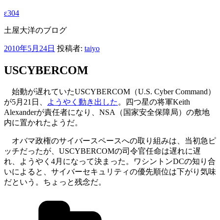
ε304
土屋大洋のブログ
投
2010年5月24日
投稿者:
taiyo
稿
USCYBERCOM
日:
始動が遅れていたUSCYBERCOM（U.S. Cyber Command）
が5月21日、
ようやく動き出した
。四つ星の将軍Keith
Alexanderが責任者になり、NSA（国家安全保障局）の敷地
内に置かれたようだ。
オバマ政権のサイバースペースへの取り組みは、当初急ピ
ッチだったが、USCYBERCOMの司令官任命は遅れに遅
れ、ようやく4月になって決まった。ワシントンDCの知り合
いによると、サイバーセキュリティの優先順位は下がり気味
だという。ちょっと残念だ。
カ
テ