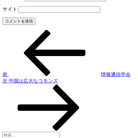
サイト
前
投
の
稿
投
稿
ナ
ビ
ゲ
前
情報通信学会
次
次
中国は広大なコモンズ
ー
の
シ
投
稿
ョ
ン
検