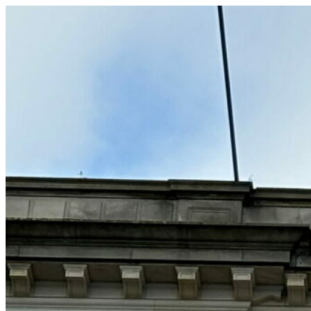
コ
ン
テ
ン
ツ
へ
ス
キ
ッ
プ