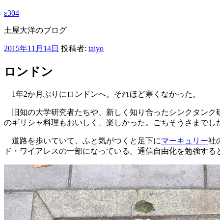
ε304
土屋大洋のブログ
投
2015年11月14日
投稿者:
taiyo
稿
日:
ロンドン
1年2か月ぶりにロンドンへ。それほど寒くなかった。
旧知の大学研究者たちや、新しく知り合ったシンクタンク研
のギリシャ料理もおいしく、楽しかった。ごちそうさまでし
道路を歩いていて、ふと気がつくと足下に
マーキュリー
社
ド・ワイアレスの一部になっている。通信自由化を勉強する