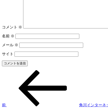
コメント
※
名前
※
メール
※
サイト
前
投
の
稿
投
稿
ナ
ビ
ゲ
前
角川インターネ