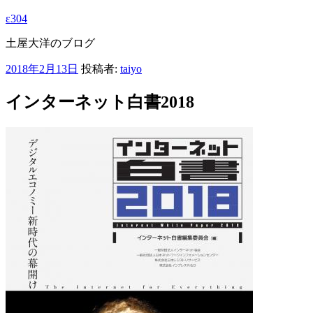
ε304
土屋大洋のブログ
投
2018年2月13日
投稿者:
taiyo
稿
日:
インターネット白書2018