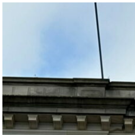
コ
ン
テ
ン
ツ
へ
ス
キ
ッ
プ