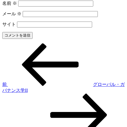
名前
※
メール
※
サイト
前
投
の
稿
投
稿
ナ
ビ
ゲ
前
グローバル・ガ
バナンス学II
ー
次
シ
の
投
ョ
稿
ン