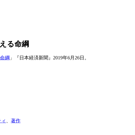
える命綱
命綱
」『日本経済新聞』2019年6月26日。
ティ
、
著作