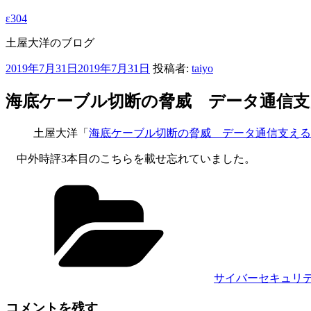
ε304
土屋大洋のブログ
投
2019年7月31日
2019年7月31日
投稿者:
taiyo
稿
日:
海底ケーブル切断の脅威 データ通信支
土屋大洋「
海底ケーブル切断の脅威 データ通信支える
中外時評3本目のこちらを載せ忘れていました。
カ
テ
ゴ
リ
ー
サイバーセキュリ
コメントを残す