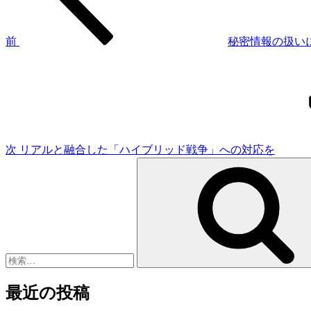
ビ
ゲ
前
秘密情報の扱い
次
ー
の
シ
投
稿
ョ
ン
次
リアルと融合した「ハイブリッド戦争」への対応を
検
索:
最近の投稿