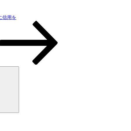
に信用を
検
索