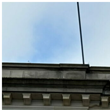
コ
ン
テ
ン
ツ
へ
ス
キ
ッ
プ