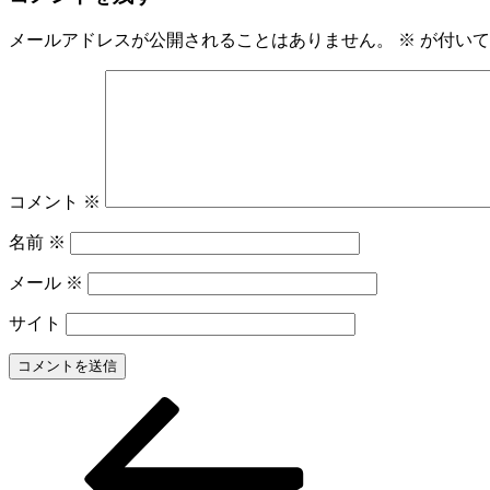
メールアドレスが公開されることはありません。
※
が付いて
コメント
※
名前
※
メール
※
サイト
前
投
の
稿
投
稿
ナ