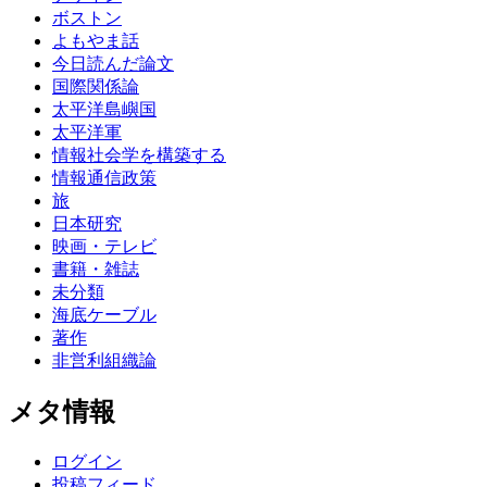
ボストン
よもやま話
今日読んだ論文
国際関係論
太平洋島嶼国
太平洋軍
情報社会学を構築する
情報通信政策
旅
日本研究
映画・テレビ
書籍・雑誌
未分類
海底ケーブル
著作
非営利組織論
メタ情報
ログイン
投稿フィード