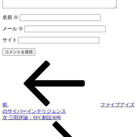
名前
※
メール
※
サイト
前
投
の
稿
投
稿
ナ
ビ
ゲ
前
ファイブアイズ
のサイバーインテリジェンス
ー
次
次
三田評論：SFC創設30年
シ
の
投
ョ
稿