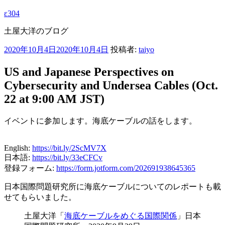
ε304
土屋大洋のブログ
投
2020年10月4日
2020年10月4日
投稿者:
taiyo
稿
US and Japanese Perspectives on
日:
Cybersecurity and Undersea Cables (Oct.
22 at 9:00 AM JST)
イベントに参加します。海底ケーブルの話をします。
English:
https://bit.ly/2ScMV7X
日本語:
https://bit.ly/33eCFCv
登録フォーム:
https://form.jotform.com/202691938645365
日本国際問題研究所に海底ケーブルについてのレポートも載
せてもらいました。
土屋大洋「
海底ケーブルをめぐる国際関係
」日本