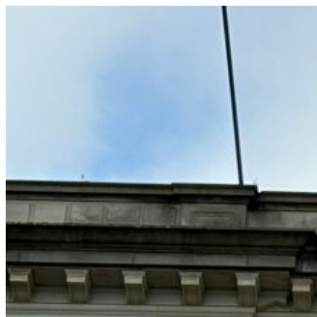
コ
ン
テ
ン
ツ
へ
ス
キ
ッ
プ