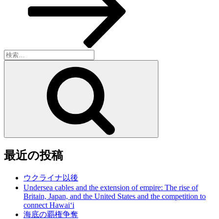
ン
検
索:
検
索
最近の投稿
ウクライナ以後
Undersea cables and the extension of empire: The rise of
Britain, Japan, and the United States and the competition to
connect Hawai‘i
海底の覇権争奪