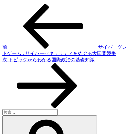
前
投
の
稿
投
稿
ナ
ビ
ゲ
前
サイバーグレー
トゲーム : サイバーセキュリティをめぐる大国間競争
ー
次
次
トピックからわかる国際政治の基礎知識
シ
の
投
ョ
稿
ン
検
索:
検
索