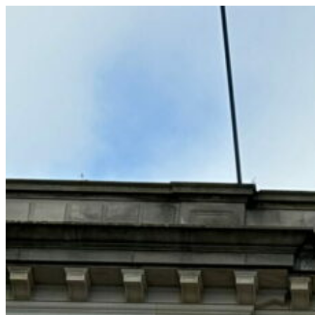
コ
ン
テ
ン
ツ
へ
ス
キ
ッ
プ