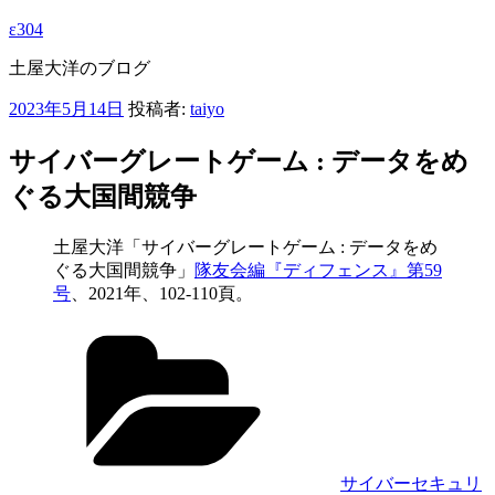
ε304
土屋大洋のブログ
投
2023年5月14日
投稿者:
taiyo
稿
日:
サイバーグレートゲーム : データをめ
ぐる大国間競争
土屋大洋「サイバーグレートゲーム : データをめ
ぐる大国間競争」
隊友会編『ディフェンス』第59
号
、2021年、102-110頁。
カ
テ
ゴ
リ
ー
サイバーセキュリ