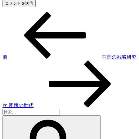
前
投
の
稿
投
稿
ナ
ビ
ゲ
前
中国の戦略研究
次
ー
の
シ
投
稿
ョ
ン
次
団塊の世代
検
索:
検
索