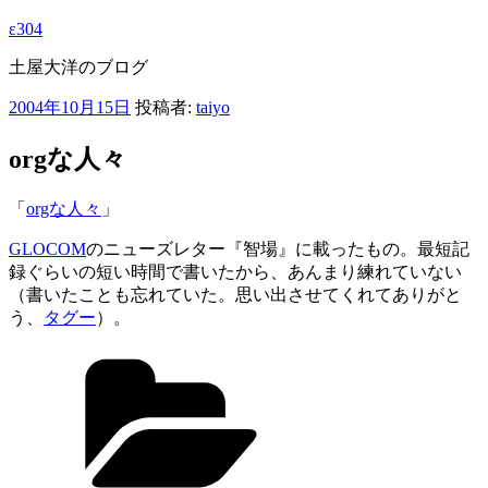
ε304
土屋大洋のブログ
投
2004年10月15日
投稿者:
taiyo
稿
日:
orgな人々
「
orgな人々
」
GLOCOM
のニューズレター『智場』に載ったもの。最短記
録ぐらいの短い時間で書いたから、あんまり練れていない
（書いたことも忘れていた。思い出させてくれてありがと
う、
タグー
）。
カ
テ
ゴ
リ
ー