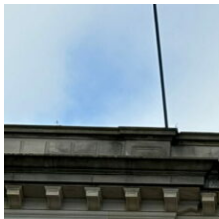
コ
ン
テ
ン
ツ
へ
ス
キ
ッ
プ