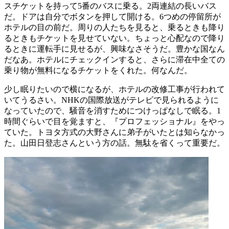
スチケットを持って5番のバスに乗る。2両連結の長いバス
だ。ドアは自分でボタンを押して開ける。6つめの停留所が
ホテルの目の前だ。周りの人たちを見ると、乗るときも降り
るときもチケットを見せていない。ちょっと心配なので降り
るときに運転手に見せるが、興味なさそうだ。豊かな国なん
だなあ。ホテルにチェックインすると、さらに滞在中全ての
乗り物が無料になるチケットをくれた。何なんだ。
少し眠りたいので横になるが、ホテルの改修工事が行われて
いてうるさい。NHKの国際放送がテレビで見られるように
なっていたので、騒音を消すためにつけっぱなしで眠る。1
時間ぐらいで目を覚ますと、『プロフェッショナル』をやっ
ていた。トヨタ方式の大野さんに弟子がいたとは知らなかっ
た。山田日登志さんという方の話。無駄を省くって重要だ。