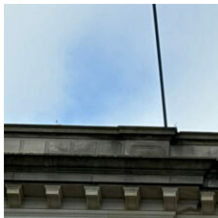
コ
ン
テ
ン
ツ
へ
ス
キ
ッ
プ