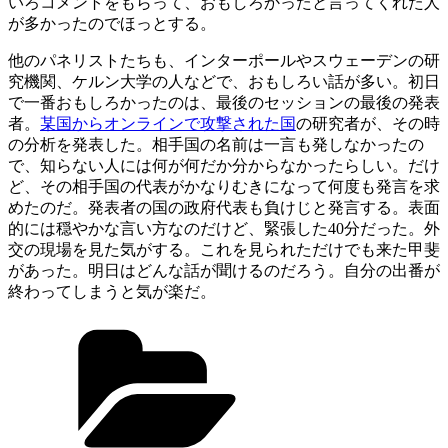
いろコメントをもらって、おもしろかったと言ってくれた人
が多かったのでほっとする。
他のパネリストたちも、インターポールやスウェーデンの研
究機関、ケルン大学の人などで、おもしろい話が多い。初日
で一番おもしろかったのは、最後のセッションの最後の発表
者。
某国からオンラインで攻撃された国
の研究者が、その時
の分析を発表した。相手国の名前は一言も発しなかったの
で、知らない人には何が何だか分からなかったらしい。だけ
ど、その相手国の代表がかなりむきになって何度も発言を求
めたのだ。発表者の国の政府代表も負けじと発言する。表面
的には穏やかな言い方なのだけど、緊張した40分だった。外
交の現場を見た気がする。これを見られただけでも来た甲斐
があった。明日はどんな話が聞けるのだろう。自分の出番が
終わってしまうと気が楽だ。
カ
テ
ゴ
リ
ー