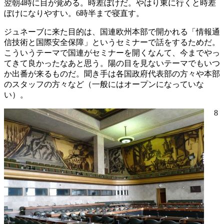
翌朝4時に目が覚める。時差ぼけだ。やはり東に行くと時差
ぼけになりやすい。6時半まで寝直す。
ジュネーブに来た目的は、国連欧州本部で開かれる「情報通
信技術と国際安全保障」というセミナーで話をするためだ。
こういうテーマで国連がセミナーを開くなんて、今までやっ
てきて良かったなあと思う。陽の目を見ないテーマでもいつ
か出番が来るものだ。聞き手は各国政府代表部の方々や本部
のスタッフの方々など（一般にはオープンになっていな
い）。
8