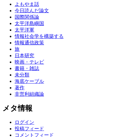
よもやま話
今日読んだ論文
国際関係論
太平洋島嶼国
太平洋軍
情報社会学を構築する
情報通信政策
旅
日本研究
映画・テレビ
書籍・雑誌
未分類
海底ケーブル
著作
非営利組織論
メタ情報
ログイン
投稿フィード
コメントフィード