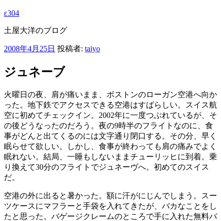
ε304
土屋大洋のブログ
投
2008年4月25日
投稿者:
taiyo
稿
日:
ジュネーブ
火曜日の夜、肩が痛いまま、ボストンのローガン空港へ向か
った。地下鉄でアクセスできる空港はすばらしい。スイス航
空に初めてチェックイン。2002年に一度つぶれているが、そ
の後どうなったのだろう。夜の9時半のフライトなのに、食
事がどんと出てくるのには文字通り閉口する。その分、早く
眠らせて欲しい。しかし、食事が終わっても肩の痛みでよく
眠れない。結局、一睡もしないままチューリッヒに到着。乗
り換えて30分のフライトでジュネーヴへ。初めてのスイス
だ。
空港の外に出ると暑かった。額に汗がにじんでしまう。スー
ツケースにマフラーと手袋を入れてきたが、バカなことをし
たと思った。バゲージクレームのところで手に入れた無料バ