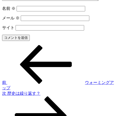
名前
※
メール
※
サイト
前
投
の
稿
投
稿
ナ
ビ
ゲ
前
ウォーミングア
ップ
ー
次
次
歴史は繰り返す？
シ
の
投
ョ
稿
ン