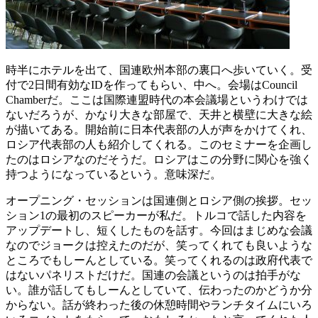
時半にホテルを出て、国連欧州本部の裏口へ歩いていく。受
付で2日間有効なIDを作ってもらい、中へ。会場はCouncil
Chamberだ。ここは国際連盟時代の本会議場というわけでは
ないだろうが、かなり大きな部屋で、天井と横壁に大きな絵
が描いてある。開始前に日本代表部の人が声をかけてくれ、
ロシア代表部の人も紹介してくれる。このセミナーを企画し
たのはロシアなのだそうだ。ロシアはこの分野に関心を強く
持つようになっているという。意味深だ。
オープニング・セッションは国連側とロシア側の挨拶。セッ
ション1の最初のスピーカーが私だ。トルコで話した内容を
アップデートし、短くしたものを話す。今回はまじめな会議
なのでジョークは控えたのだが、笑ってくれても良いような
ところでもしーんとしている。笑ってくれるのは政府代表で
はないパネリストだけだ。国連の会議というのは拍手がな
い。誰が話してもしーんとしていて、伝わったのかどうか分
からない。話が終わった後の休憩時間やランチタイムにいろ