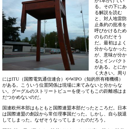
が1本かけてい
る。その下にあ
る解説を読む
と、対人地雷防
止条約の批准を
呼びかけるため
のものだそう
だ。最初はよく
分からなかった
が、意味が分か
るとインパクト
がある。とにか
く大きい。周り
にはITU（国際電気通信連合）やWIPO（知的所有権機構）
がある。こういう位置関係は現場に来てみないと分からな
い。グーグルのストリートビューを使ってもこの距離感はま
だつかめないのだ。
国連欧州本部はもともと国際連盟本部だったところだ。日本
は国際連盟の創設から常任理事国だった。しかし、自ら脱退
してしまった。なぜそうなってしまったのだろう。