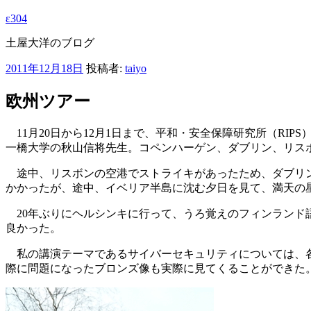
ε304
土屋大洋のブログ
投
2011年12月18日
投稿者:
taiyo
稿
日:
欧州ツアー
11月20日から12月1日まで、平和・安全保障研究所（RI
一橋大学の秋山信将先生。コペンハーゲン、ダブリン、リス
途中、リスボンの空港でストライキがあったため、ダブリン
かかったが、途中、イベリア半島に沈む夕日を見て、満天の
20年ぶりにヘルシンキに行って、うろ覚えのフィンランド
良かった。
私の講演テーマであるサイバーセキュリティについては、各
際に問題になったブロンズ像も実際に見てくることができた