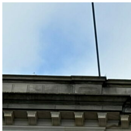
コ
ン
テ
ン
ツ
へ
ス
キ
ッ
プ