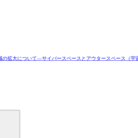
域の拡大について—サイバースペースとアウタースペース（宇
検
索