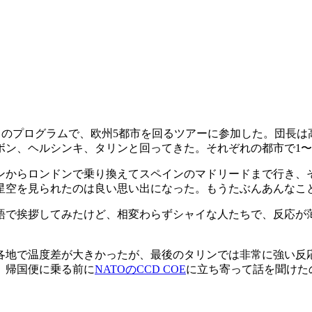
PS）のプログラムで、欧州5都市を回るツアーに参加した。団
ボン、ヘルシンキ、タリンと回ってきた。それぞれの都市で1〜
からロンドンで乗り換えてスペインのマドリードまで行き、そ
星空を見られたのは良い思い出になった。もうたぶんあんなこ
語で挨拶してみたけど、相変わらずシャイな人たちで、反応が
地で温度差が大きかったが、最後のタリンでは非常に強い反応が
。帰国便に乗る前に
NATOのCCD COE
に立ち寄って話を聞けた