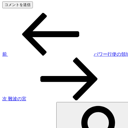
前
投
の
稿
投
稿
ナ
ビ
ゲ
前
パワー行使の領
次
ー
の
シ
投
稿
ョ
ン
次
難波の宮
検
索: