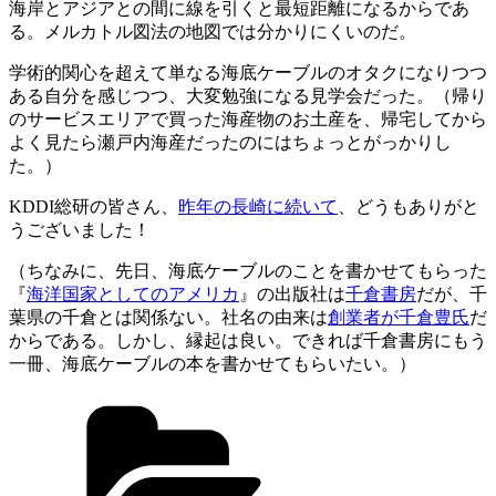
海岸とアジアとの間に線を引くと最短距離になるからであ
る。メルカトル図法の地図では分かりにくいのだ。
学術的関心を超えて単なる海底ケーブルのオタクになりつつ
ある自分を感じつつ、大変勉強になる見学会だった。（帰り
のサービスエリアで買った海産物のお土産を、帰宅してから
よく見たら瀬戸内海産だったのにはちょっとがっかりし
た。）
KDDI総研の皆さん、
昨年の長崎に続いて
、どうもありがと
うございました！
（ちなみに、先日、海底ケーブルのことを書かせてもらった
『
海洋国家としてのアメリカ
』の出版社は
千倉書房
だが、千
葉県の千倉とは関係ない。社名の由来は
創業者が千倉豊氏
だ
からである。しかし、縁起は良い。できれば千倉書房にもう
一冊、海底ケーブルの本を書かせてもらいたい。）
カ
テ
ゴ
リ