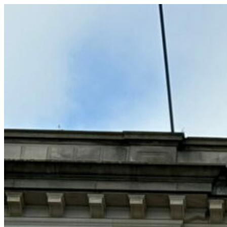
コ
ン
テ
ン
ツ
へ
ス
キ
ッ
プ