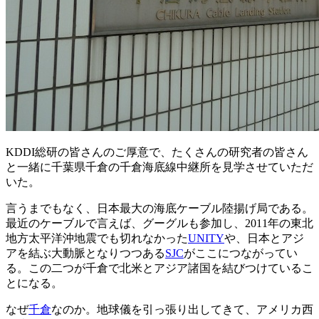
KDDI総研の皆さんのご厚意で、たくさんの研究者の皆さん
と一緒に千葉県千倉の千倉海底線中継所を見学させていただ
いた。
言うまでもなく、日本最大の海底ケーブル陸揚げ局である。
最近のケーブルで言えば、グーグルも参加し、2011年の東北
地方太平洋沖地震でも切れなかった
UNITY
や、日本とアジ
アを結ぶ大動脈となりつつある
SJC
がここにつながってい
る。この二つが千倉で北米とアジア諸国を結びつけているこ
とになる。
なぜ
千倉
なのか。地球儀を引っ張り出してきて、アメリカ西