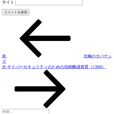
サイト
前
投
の
稿
投
稿
ナ
ビ
ゲ
前
北極のガバナン
ス
ー
次
次
サイバーセキュリティのための信頼醸成措置（CBM）
シ
の
投
ョ
稿
ン
検