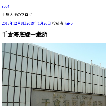
ε304
土屋大洋のブログ
投
2013年12月8日
2019年1月20日
投稿者:
taiyo
稿
日:
千倉海底線中継所