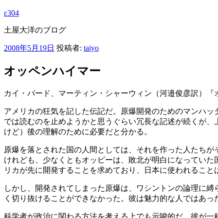
ε304
土屋大洋のブログ
投
2008年5月19日
投稿者:
taiyo
稿
日:
オッペンハイマー
カイ・バード、マーティン・シャーウィン（河邉俊彦訳）『オッ
アメリカの狂気を記した伝記だ。原爆開発のためのマンハッ
では読むのを止めようかと思うぐらい冗長な記述が続くが、
けど）後の理解のために必要だと分かる。
原爆を落とされた国の人間としては、それを作った人たちが
けれども、少なくともオッピーは、敗北が明白になっていた
リカが先に開発することを求めており、日本に使われること
しかし、開発されてしまった原爆は、ワシントンの論理に縛
く切り抜けることができなかった。彼は魅力的な人ではあっ
科学者が政治に関わる方法を考える上でも示唆的だ。彼が一