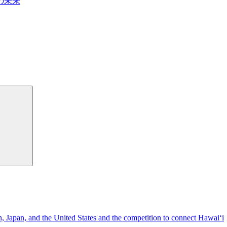
の未来
検
索
n, Japan, and the United States and the competition to connect Hawai‘i