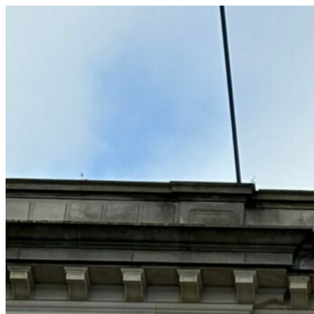
コ
ン
テ
ン
ツ
へ
ス
キ
ッ
プ