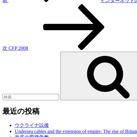
ゲ
前
インターネット
次
ー
の
シ
投
稿
ョ
ン
次
CFP 2008
検
索:
最近の投稿
ウクライナ以後
Undersea cables and the extension of empire: The rise of Britai