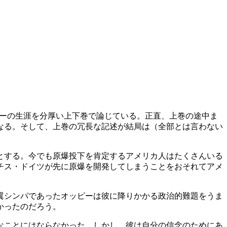
マーの生涯を分厚い上下巻で論じている。正直、上巻の途中ま
なる。そして、上巻の冗長な記述が結局は（全部とは言わない
とする。今でも原爆投下を肯定するアメリカ人はたくさんいる
チス・ドイツが先に原爆を開発してしまうことをおそれてアメ
翼シンパであったオッピーは彼に降りかかる政治的難題をうま
かったのだろう。
なことにはならなかった。しかし、彼は自分の信念のためにあ