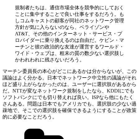
規制者たちは、通信市場全体を競争的にしておく
ことに集中することで良い仕事をするだろう。も
しコムキャストの顧客が同社のネットワーク管理
方針が気に入らないのなら、ベライゾンや
AT&T、その他のインターネット・サービス・プ
ロバイダーに乗り換えるのは自由だ。ケビン・マ
ーチンと彼の政治的な友達が運営するワールド・
ワイド・ウェブは、粗末の質の数少ない選択肢し
かわれわれに残さないだろう。
マーチン委員長の本心がどこにあるかは分からないが、この
議論はよく分かる。日本でネットワーク中立性の議論がそれ
ほど盛り上がらなかったのは、ユーザーに選択肢があるから
だ。NTTが変なネットワーク規制をしたなら、KDDIにでも
ソフトバンクにでも切り替えれば良い。ISPなら他にもたく
さんある。問題は日本でもアメリカでも、選択肢の少ない過
疎地で、そこでの選択肢を確保できるようにすることが政策
的に必要なことだろう。
カ
テ