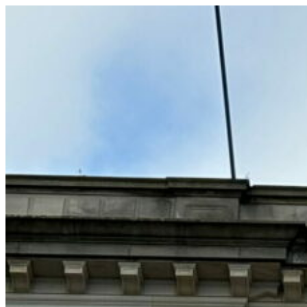
コ
ン
テ
ン
ツ
へ
ス
キ
ッ
プ