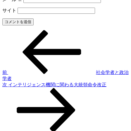
サイト
前
投
の
稿
投
稿
ナ
ビ
ゲ
前
社会学者と政治
学者
ー
次
次
インテリジェンス機関に関わる大統領命令改正
シ
の
投
ョ
稿
ン