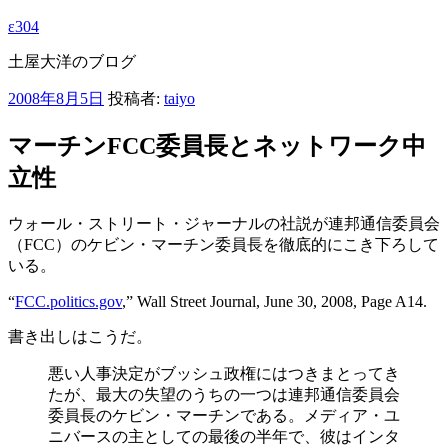
ε304
土屋大洋のブログ
投
2008年8月5日
投稿者:
taiyo
稿
日:
マーチンFCC委員長とネットワーク中
立性
ウォール・ストリート・ジャーナルの社説が連邦通信委員会
（FCC）のケビン・マーチン委員長を徹底的にこき下ろして
いる。
“
FCC.politics.gov
,” Wall Street Journal, June 30, 2008, Page A14.
書き出しはこうだ。
悪い人事決定がブッシュ政権にはつきまとってき
たが、最大の失望のうちの一つは連邦通信委員会
委員長のケビン・マーチンである。メディア・ユ
ニバースの主としての最後の半年で、彼はインタ