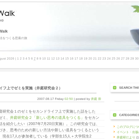
Walk
法をつくる思索の旅
gust 2026
| 1 2 3 4 5 6
7
8 9 10 11 12 13 14 15 16 17 18 19 20 21 22 23 24 25 26 27 28 29 3
イフ上でゼミを実施（井庭研究会２）
SEARCH THI
2007.08.17 Friday
02:50
| posted by
井庭 崇
庭研究会１のゼミをセカンドライフ上で実施した話をした
CATEGORIE
ゼミ、
井庭研究会２「新しい思考の道具をつくる」
をセカン
を紹介したい（2007年7月20日実施）。この研究会では、
このブログにつ
づき、思考のための新しい方法や新しい道具をつくるという
イベント・出版
。現在17人が参加者している（学部生15人＋大学院生2
井庭研だより
(1