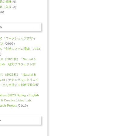
界の探険
(6)
気に入り
(3)
(6)
S
FC「ワークショップデザイ
バス
(09/07)
C「創造システム理論」2023
)
（2023秋）「Natural &
ving Lab：研究プロジェクト実
（2023秋）「Natural &
iving Lab：ナチュラルにクリエイ
ことを支援する創造実践学研
abus (2023 Spring - English
l & Creative Living Lab:
arch Project
(01/10)
D