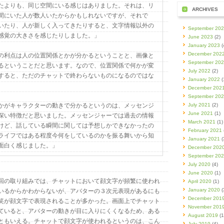
たよりも、同じ空間にいる感じはありました。それは、リ
ARCHIVES
間にいた人が数人いたからかもしれないですが、それで
いたり、人が新しく入ってきたりすると、文字情報以外の
September 20
感覚の大きさを感じたりしました。」
June 2023
(2)
January 2023
(
December 202
の利点は人の位置関係とかが分かるということと、画像と
September 20
るということだと思います。なので、位置関係で何かが変
July 2022
(2)
すると、ただのチャットで終わらないものになるのではな
January 2022
(
December 202
September 20
かがキャラクターの動きで分かるというのは、メッセンジ
July 2021
(2)
June 2021
(1)
深い特徴だと思いました。メッセンジャーでは過去の情報
March 2021
(1)
けど、話している瞬間に関しては予想しかできなかったの
February 2021
ライフではある程度今何をしているのかを振る舞いから知
January 2021
(
面白く感じました。」
December 202
September 20
July 2020
(4)
June 2020
(1)
の取り組みでは、チャットにおいて顔文字が頻繁に使われ
April 2020
(1)
January 2020
(
いるからかわからないが、アバターの３次元表現があるにも
December 201
笑が顔文字で表現されることが多かった。画面上でチャット
November 201
ていると、アバターの動きが目に入りにくくなるため、ある
August 2019
(1
ともいえる。チャットで顔文字が使われるというのは、こん
July 2019
(4)