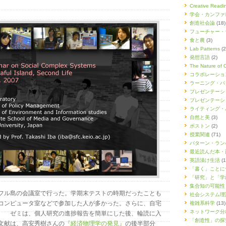
Creative Re
学会・カンファ
創造社会論
(18)
フューチャー・
食と農
(3)
Lab Patterns
(2
発想言語
(2)
The Nature of 
コラボレーショ
ラーニング・パ
プレゼンテーシ
プレゼンテーシ
ライティング・
自然と美
(3)
ボストン
(2)
授業関連
(71)
パターン・ラン
最近読んだ本・
英語漬け生活
(1
「書く」ことに
「研究」と「学
集合知の可能性
フル島の会議室で行った。学期末テストの時期だったことも
社会システム理
コンピュータ室などで参加した人が多かった。さらに、自宅
複雑系科学
(13)
ネットワーク分
。 ゼミは、個人研究の進捗報告を簡単にした後、輪読に入
「創造性」の探
文献は、高安秀樹さんの
『経済物理学の発見』
の後半部分