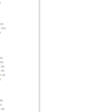
)
14)
4
(11)
)
(3)
16)
3
(8)
3
(9)
13
(4)
)
(9)
5)
2
(6)