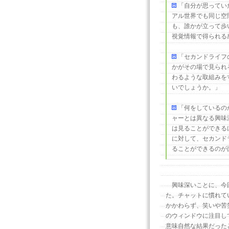
「自分が思ってい
アル世界でも同じ空
も、誰かが立って歩
視覚情報で得られる
「セカンドライフ
かがその場で見られ
わるような取組みを
いでしょうか。」
「何をしているの
ャーとは異なる興味
は見ることができる
に対して、セカンド
ることができるのが
興味深いことに、今回
た。チャットに慣れて
かかわらず、笑いや苦
のウィンドウに注目し
意味自然な結果だった