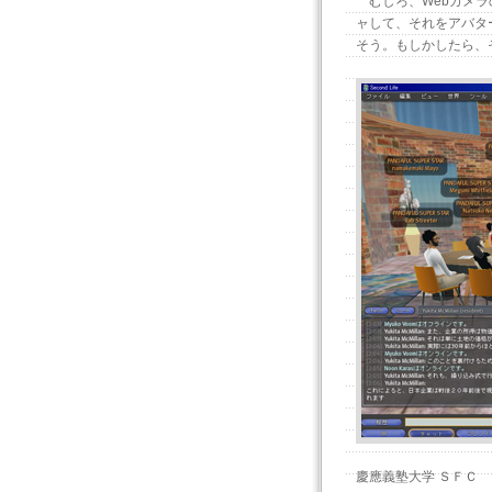
むしろ、Webカメラ
ャして、それをアバタ
そう。もしかしたら、
慶應義塾大学 ＳＦＣ