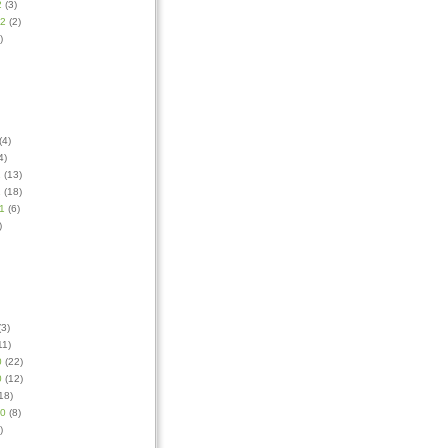
2
(3)
12
(2)
)
(4)
4)
1
(13)
1
(18)
1
(6)
)
3)
11)
0
(22)
0
(12)
18)
10
(8)
)