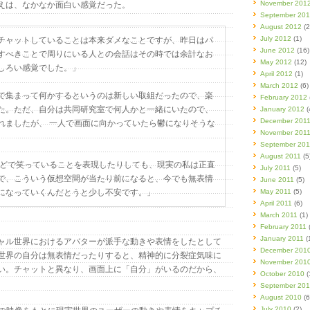
November 201
えは、なかなか面白い感覚だった。
September 20
August 2012
(2
July 2012
(1)
チャットしていることは本来ダメなことですが、昨日はパ
June 2012
(16)
すべきことで周りにいる人との会話はその時では余計なお
May 2012
(12)
しろい感覚でした。」
April 2012
(1)
March 2012
(6)
で集まって何かするというのは新しい取組だったので、楽
February 2012
た。ただ、自分は共同研究室で何人かと一緒にいたので、
January 2012
(
December 201
れましたが、 一人で画面に向かっていたら鬱になりそうな
November 201
September 201
August 2011
(5
などで笑っていることを表現したりしても、現実の私は正直
July 2011
(5)
で、こういう仮想空間が当たり前になると、今でも無表情
June 2011
(5)
になっていくんだとうと少し不安です。」
May 2011
(5)
April 2011
(6)
March 2011
(1)
February 2011
(
January 2011
(
ル世界におけるアバターが派手な動きや表情をしたとして
December 201
世界の自分は無表情だったりすると、精神的に分裂症気味に
November 201
い。チャットと異なり、画面上に「自分」がいるのだから、
October 2010
(
September 20
August 2010
(6
July 2010
(2)