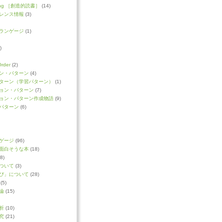
ading ［創造的読書］
(14)
レンス情報
(3)
ランゲージ
(1)
)
Order
(2)
ン・パターン
(4)
ターン（学習パターン）
(1)
ョン・パターン
(7)
ョン・パターン作成物語
(9)
パターン
(6)
ゲージ
(96)
面白そうな本
(18)
8)
ついて
(3)
び」について
(28)
(5)
論
(15)
析
(10)
究
(21)