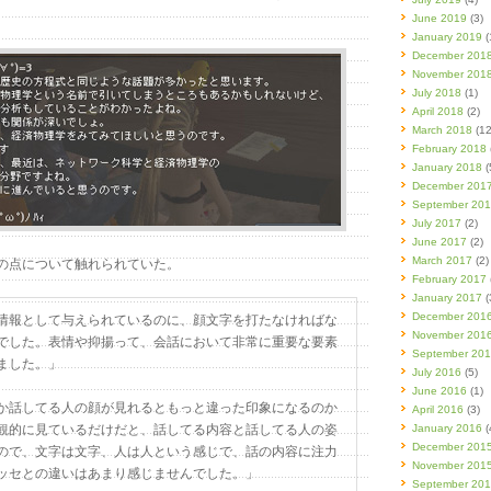
June 2019
(3)
January 2019
(
December 201
November 201
July 2018
(1)
April 2018
(2)
March 2018
(12
February 2018
January 2018
(
December 201
September 20
July 2017
(2)
June 2017
(2)
March 2017
(2)
の点について触れられていた。
February 2017
January 2017
(
December 201
情報として与えられているのに、顔文字を打たなければな
November 201
でした。表情や抑揚って、会話において非常に重要な要素
September 20
ました。」
July 2016
(5)
June 2016
(1)
か話してる人の顔が見れるともっと違った印象になるのか
April 2016
(3)
観的に見ているだけだと、話してる内容と話してる人の姿
January 2016
(
December 201
ので、文字は文字、人は人という感じで、話の内容に注力
November 201
ッセとの違いはあまり感じませんでした。」
September 20