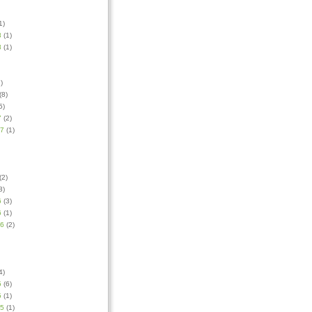
1)
8
(1)
8
(1)
)
(8)
5)
7
(2)
17
(1)
(2)
3)
6
(3)
6
(1)
16
(2)
4)
5
(6)
5
(1)
15
(1)