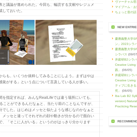
ヴァーチャル世
表と議論が進められた。今回も、輪読する文献やレジュメ
マイブーム・お
成しておいた。
ちょっと昔の話
NEW ENTRIE
慶應義塾大学S
ン」2023シラ
慶應義塾大学SF
シラバス
(09/07
井庭研B2シラバス
Creative Li
践」
(06/05)
井庭研B1シラバス
らも、いくつか抜粋してみることにしよう。まずはやは
Creative L
感覚がする」という点について言及している人が多い。
ティブに生きる
究」
(06/05)
Iba Lab B2 Syll
を指定すれば、みんなRealLifeでは違う場所にいても、
version) Natura
では集まることができるんだなぁと、当たり前のことなんですが、
Practicing Rese
分でした。はじめはメッセと似たような感じなのかなぁと
、メッセと違ってそれぞれの顔や動きが分かるので面白い
RECOMMEN
で、「そこに人がいる」というのがはっきり分かります