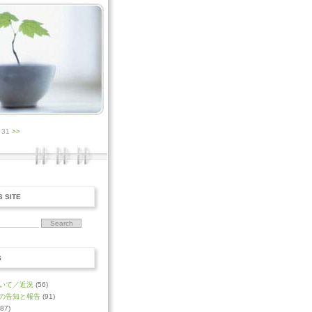
0 31
>>
S SITE
S
いて／近況
(56)
の告知と報告
(91)
87)