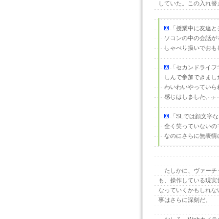
していた。この入れ替
「授業中に友達と
ソコンの中の会話が
しゃべり扱いでおも
「セカンドライフ
しんで参加できまし
わいわいやっていら
感じはしました。」
「SLでは顔文字
全く笑っていないの
なのにさらに無表情
たしかに、ヴァーチャ
も、操作している現実
なっていくかもしれな
事はさらに深刻だ。