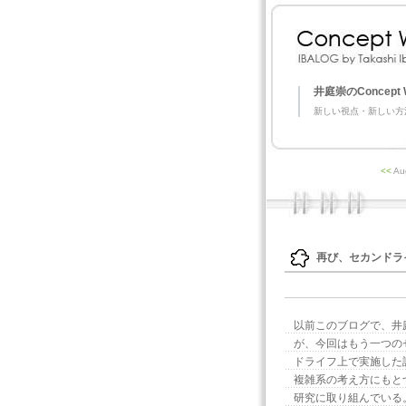
井庭崇のConcept 
新しい視点・新しい方
<<
Au
再び、セカンドラ
以前このブログで、井
が、今回はもう一つの
ドライフ上で実施した話
複雑系の考え方にもと
研究に取り組んでいる