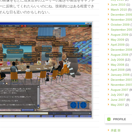
の映像をもとに現実世界のユーザーの動きや表情をキャプチ
June 2010
(1)
ーに反映してくれたらいいのにね。技術的にはある程度でき
March 2010
(5)
そんな日も近いのかもしれない。
December 200
November 200
October 2009
(
September 20
August 2009
(1
May 2009
(2)
April 2009
(1)
December 200
August 2008
(7
July 2008
(12)
May 2008
(1)
April 2008
(18)
January 2008
(
December 200
November 200
August 2007
(9
July 2007
(4)
June 2007
(8)
May 2007
(2)
PROFILE
井庭 崇