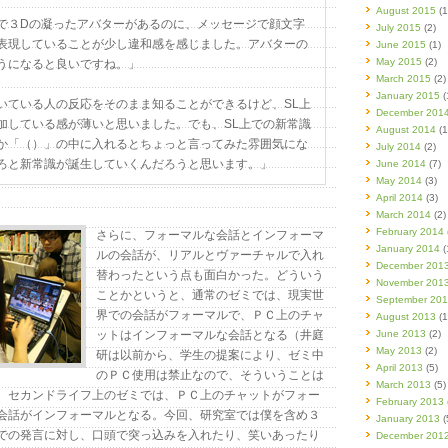
August 2015
(1
で３Dの凝ったアバターがあるのに、メッセージで顔文字
July 2015
(2)
表現していることが少し違和感を感じました。アバターの
June 2015
(1)
May 2015
(2)
うになると良いですね。」
March 2015
(2)
January 2015
(
いている人の反応をそのまま知ることができるけど、SL上
December 201
加している感が薄いと思いました。でも、SL上での新常識
August 2014
(1
か「（）」の中に入れるとちょっと言ってみた雰囲気にな
July 2014
(2)
ろと新常識が誕生していくんだろうと思います。」
June 2014
(7)
May 2014
(3)
April 2014
(3)
March 2014
(2)
February 2014
さらに、フォーマルな会話とインフォーマ
January 2014
(
ルの会話が、リアルとヴァーチャルで入れ
December 201
替わったという点も面白かった。どういう
November 201
ことかというと、通常のゼミでは、現実世
September 20
界での会話がフォーマルで、ＰＣ上のチャ
August 2013
(1
ットはインフォーマルな会話となる（井庭
June 2013
(2)
May 2013
(2)
研は以前から、学生の提案により、ゼミ中
April 2013
(5)
のＰＣ使用は禁止なので、そういうことは
March 2013
(5)
、セカンドライフ上のゼミでは、ＰＣ上のチャットがフォー
February 2013
会話がインフォーマルとなる。今回、研究室では僕を含め３
January 2013
(
での発言に対し、口頭で突っ込みを入れたり、笑いあったり
December 201