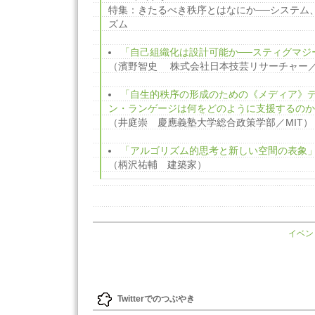
特集：きたるべき秩序とはなにか──システム
ズム
「自己組織化は設計可能か──スティグマジ
（濱野智史 株式会社日本技芸リサーチャー
「自生的秩序の形成のための《メディア》デ
ン・ランゲージは何をどのように支援するのか
（井庭崇 慶應義塾大学総合政策学部／MIT）
「アルゴリズム的思考と新しい空間の表象
（柄沢祐輔 建築家）
イベン
Twitterでのつぶやき