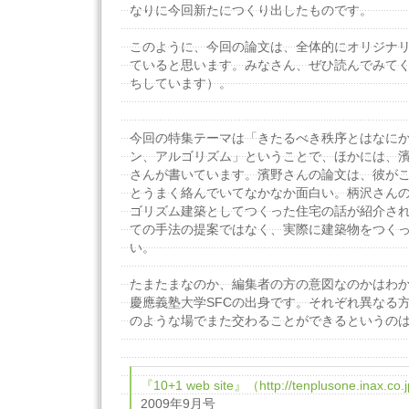
なりに今回新たにつくり出したものです。
このように、今回の論文は、全体的にオリジナ
ていると思います。みなさん、ぜひ読んでみて
ちしています）。
今回の特集テーマは「きたるべき秩序とはなにか
ン、アルゴリズム」ということで、ほかには、
さんが書いています。濱野さんの論文は、彼が
とうまく絡んでいてなかなか面白い。柄沢さん
ゴリズム建築としてつくった住宅の話が紹介さ
ての手法の提案ではなく、実際に建築物をつく
い。
たまたまなのか、編集者の方の意図なのかはわ
慶應義塾大学SFCの出身です。それぞれ異なる
のような場でまた交わることができるというの
『10+1 web site』（http://tenplusone.inax.co.
2009年9月号