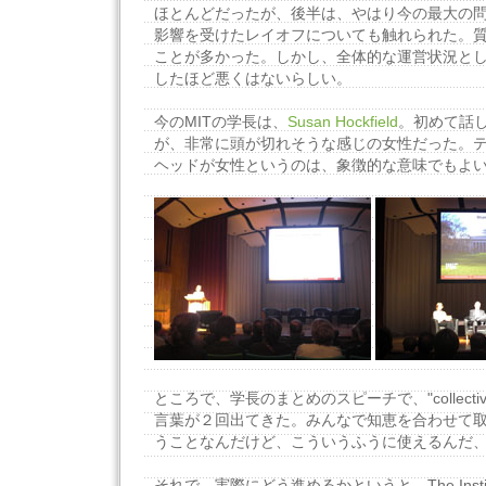
ほとんどだったが、後半は、やはり今の最大の
影響を受けたレイオフについても触れられた。
ことが多かった。しかし、全体的な運営状況と
したほど悪くはないらしい。
今のMITの学長は、
Susan Hockfield
。初めて話
が、非常に頭が切れそうな感じの女性だった。
ヘッドが女性というのは、象徴的な意味でもよ
ところで、学長のまとめのスピーチで、"collective in
言葉が２回出てきた。みんなで知恵を合わせて
うことなんだけど、こういうふうに使えるんだ
それで、実際にどう進めるかというと、The Institute-