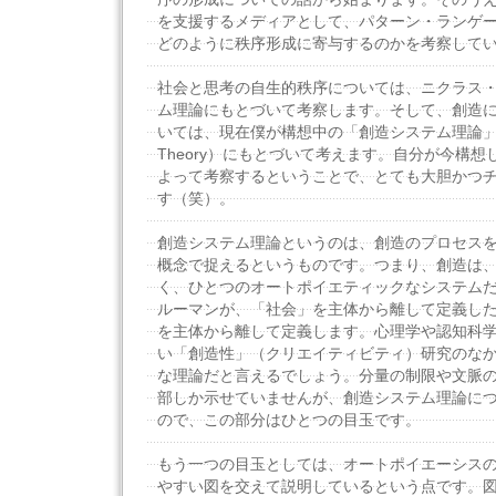
を支援するメディアとして、パターン・ランゲ
どのように秩序形成に寄与するのかを考察して
社会と思考の自生的秩序については、ニクラス
ム理論にもとづいて考察します。そして、創造
いては、現在僕が構想中の「創造システム理論」（Crea
Theory）にもとづいて考えます。自分が今構
よって考察するということで、とても大胆かつ
す（笑）。
創造システム理論というのは、創造のプロセス
概念で捉えるというものです。つまり、創造は
く、ひとつのオートポイエティックなシステム
ルーマンが、「社会」を主体から離して定義し
を主体から離して定義します。心理学や認知科
い「創造性」（クリエイティビティ）研究のな
な理論だと言えるでしょう。分量の制限や文脈
部しか示せていませんが、創造システム理論に
ので、この部分はひとつの目玉です。
もう一つの目玉としては、オートポイエーシス
やすい図を交えて説明しているという点です。