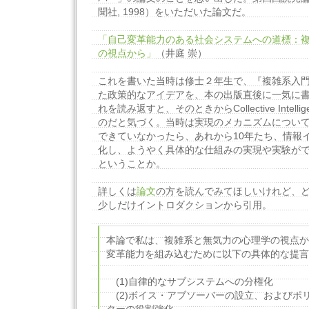
聞社, 1998）をいただいた論文だ。
「自己変革能力のある社会システムへの道標：
の視点から」
（井庭 崇）
これを書いた当時は修士２年生で、『複雑系入
た政策的なアイデアを、本の出版直後に一気に
れを読み返すと、そのときからCollective Intel
のだと気づく。当時は実現のメカニズムについ
できていなかったら、あれから10年たち、情報
化し、ようやく具体的な仕組みの実現や実験が
ということか。
詳しくは
論文
の方を読んでみてほしいけれど、
少しだけイントロダクションから引用。
本論で私は、複雑系と無気力の心理学の視点か
変革能力を組み込むために以下の具体的な提言
(1)自律的なサブシステムへの分権化
(2)ボイス・アブソーバーの設立、およびポ