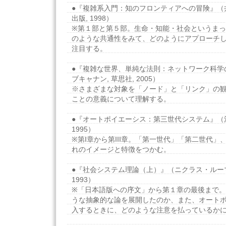
●『複雑系入門：知のフロンティアへの冒険』（井庭
出版, 1998）
※第１部と第５部。生命・知能・社会というま
のような共通性をみて、どのようにアプローチ
注目する。
●『複雑な世界、単純な法則：ネットワーク科学
ブキャナン, 草思社, 2005）
※さまざまな対象を「ノード」と「リンク」の
ことの意義について理解する。
●『オートポイエーシス：第三世代システム』（河
1995）
※第I章から第III章。「第一世代」「第二世代
れのイメージと特徴をつかむ。
●『社会システム理論（上）』（ニクラス・ルーマ
1993）
※「日本語版への序文」から第１章の最後まで
うな抽象的な論を展開したのか、また、オート
入するときに、どのような注意を払っているか