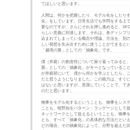
てほしいと思います。
人間は、何かを把握したり、モデル化をしたり
化」をしています。日常生活でも学問をする上
要なのですが、さらにそれを押し進めると、SF
らしい意義に到達します。それは、各ディシプ
込まれてしまっている概念や理論、方法を、別
しい発想を生み出すために使うことができると
「越境の翼」としての「抽象化」です。
僕（井庭）の創造性について振り返ってみると
翼」としての「抽象化」がキーとなっているこ
が井庭研にいて、僕から何かを学ぶとしたら、
だと思うようになりました。この能力は、すぐ
はないと思いますが、意識していくことで、で
のだと思います。
物事をモデル化するということも、物事をシス
ことも、暗黙知をパターン・ランゲージとして
ネットワークとして捉えるということも、物事
とも、すべて「抽象化」の具体的な方法だとい
どの場合、その抽象化によって、分野を超えた