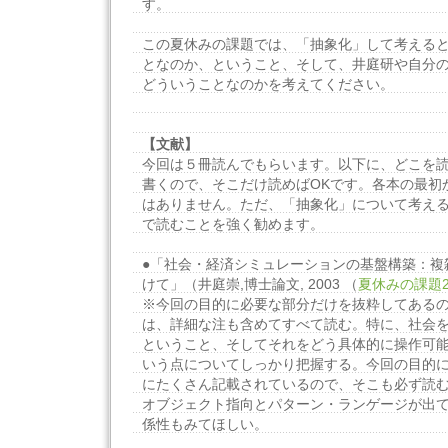
す。
この夏休みの課題では、「抽象化」して考える
となのか、ということ、そして、井庭研や自分
どういうことなのかを考えてください。
【文献】
今回は５冊読んでもらいます。以下に、どこを
書くので、そこだけ読めばOKです。各本の最初
はありません。ただ、「抽象化」について考え
で読むことを強く勧めます。
●「社会・経済シミュレーションの基盤構築：複
けて」（井庭崇,博士論文, 2003 （
夏休みの課題2
※今回の目的に必要な部分だけを抜粋してあるの
は、詳細な注も含めてすべて読む。特に、社会
ということ、そしてそれをどう具体的に操作可
いう点についてしっかり把握する。今回の目的
にたくさん記載されているので、そこも必ず読
オブジェクト指向とパターン・ランゲージが出
係性もみてほしい。