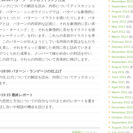
November 201
ジングについての解説を読み、内容についてディスカッショ
September 20
す。パターン・シンボライジングでは、パターンを象徴的に
August 2012
(2
July 2012
(1)
をつくったり、パターン・イラストを描いたりします。パタ
June 2012
(16)
グとは、パターンの内容的な記述に、それを象徴的に言い表
May 2012
(12)
ーン・ネーミング」と、それを象徴的に見せるイラストを描
April 2012
(1)
トレーティング」を行います。これらの名前やイラストを考
March 2012
(6)
、このパターンが伝えようとしている内容の本質はなんだろ
February 2012
January 2012
(
え直し、それをギュッと凝縮した表現に煎じ詰めていきま
December 201
でつくられた成果も、メンバーで確かめ合いの対話を行い、
November 201
この回では、それらの内容について具体的に検討します。
September 201
August 2011
(5
0〜18:00 パターン・ランゲージの仕上げ
July 2011
(5)
の仕上げについての解説を読み、内容についてディスカッシ
June 2011
(5)
May 2011
(5)
ます。
April 2011
(6)
March 2011
(1)
〜15:15 最終レポート
February 2011
(
の思想と方法についての自分なりのまとめのレポートを書き
January 2011
(
話し合いや相談の機会を設けます。
December 201
November 201
October 2010
(
September 20
August 2010
(6
井庭研だより
| - | -
July 2010
(2)