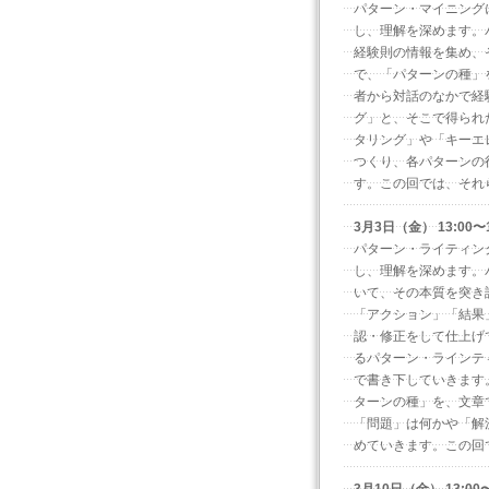
パターン・マイニング
し、理解を深めます。
経験則の情報を集め、
で、「パターンの種」
者から対話のなかで経
グ」と、そこで得られ
タリング」や「キーエ
つくり、各パターンの
す。この回では、それ
3月3日（金） 13:00
パターン・ライティン
し、理解を深めます。
いて、その本質を突き
「アクション」「結果
認・修正をして仕上げ
るパターン・ラインテ
で書き下していきます
ターンの種」を、文章
「問題」は何かや「解
めていきます。この回
3月10日（金） 13:0