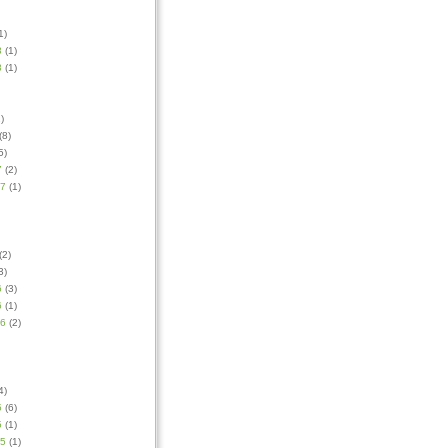
1)
8
(1)
8
(1)
)
(8)
5)
7
(2)
17
(1)
(2)
3)
6
(3)
6
(1)
16
(2)
4)
5
(6)
5
(1)
15
(1)