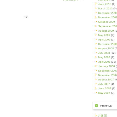
June 2010
(1)
March 2010
(5)
December 200
1/1
November 200
October 2009
(
September 20
August 2009
(1
May 2009
(2)
April 2009
(1)
December 200
August 2008
(7
July 2008
(12)
May 2008
(1)
April 2008
(18)
January 2008
(
December 200
November 200
August 2007
(9
July 2007
(4)
June 2007
(8)
May 2007
(2)
PROFILE
井庭 崇