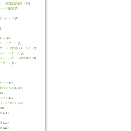
ading ［創造的読書］
(14)
レンス情報
(3)
ランゲージ
(1)
)
Order
(2)
ン・パターン
(4)
ターン（学習パターン）
(1)
ョン・パターン
(7)
ョン・パターン作成物語
(9)
パターン
(6)
ゲージ
(96)
面白そうな本
(18)
8)
ついて
(3)
び」について
(28)
(5)
論
(15)
析
(10)
究
(21)