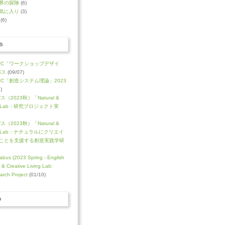
界の探険
(6)
気に入り
(3)
(6)
S
FC「ワークショップデザイ
バス
(09/07)
C「創造システム理論」2023
)
（2023秋）「Natural &
ving Lab：研究プロジェクト実
（2023秋）「Natural &
iving Lab：ナチュラルにクリエイ
ことを支援する創造実践学研
abus (2023 Spring - English
l & Creative Living Lab:
arch Project
(01/10)
D