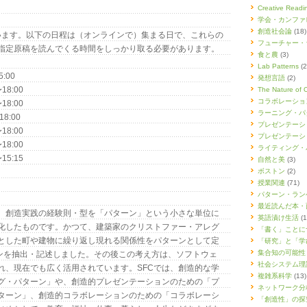
Creative Re
学会・カンファ
創造社会論
(18)
行います。以下の日程は（オンラインで）集まる日で、これらの
フューチャー・
指定原稿を読んでくる時間をしっかり取る必要があります。
食と農
(3)
Lab Patterns
(2
5:00
発想言語
(2)
18:00
The Nature of 
コラボレーショ
18:00
ラーニング・パ
18:00
プレゼンテーシ
18:00
プレゼンテーシ
18:00
ライティング・
〜15:15
自然と美
(3)
ボストン
(2)
授業関連
(71)
パターン・ラン
最近読んだ本・
、創造実践の経験則・型を「パターン」という小さな単位に
英語漬け生活
(1
化したものです。かつて、建築家のクリストファー・アレグ
「書く」ことに
とした町や建物に繰り返し現れる関係性をパターンとして定
「研究」と「学
集合知の可能性
ーンを抽出・記述しました。その後この考え方は、ソフトウェ
社会システム理
れ、現在でも広く活用されています。SFCでは、創造的な学
複雑系科学
(13)
グ・パターン」や、創造的プレゼンテーションのための「プ
ネットワーク分
ターン」、創造的コラボレーションのための「コラボレーシ
「創造性」の探