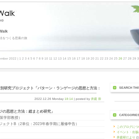
Walk
法をつくる思索の旅
ember 2022
| 1 2 3 4 5 6 7 8 9 10 11 12 13 14 15 16 17 18 19 20 21 22 23 24 25
26
27 28 29 
の特別研究プロジェクト「パターン・ランゲージの思想と方法：
SEARCH THI
2022.12.26 Monday
18:14
| posted by
井庭 崇
ジの思想と方法：総まとめ研究」
CATEGORIE
政策学部教授）
ェクトB（2単位：2023年春学期に履修申告）
このブログにつ
イベント・出版
井庭研だより
(1