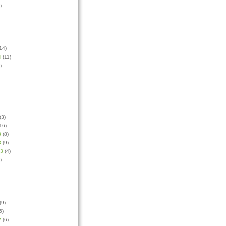
)
14)
4
(11)
)
(3)
16)
3
(8)
3
(9)
13
(4)
)
(9)
5)
2
(6)