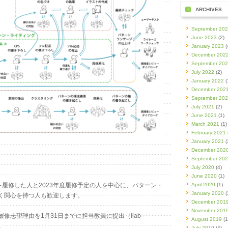
ARCHIVES
September 20
June 2023
(2)
January 2023
(
December 202
September 20
July 2022
(2)
January 2022
(
December 202
September 20
July 2021
(2)
June 2021
(1)
March 2021
(1)
February 2021
January 2021
(
December 202
September 20
July 2020
(4)
June 2020
(1)
を履修した人と2023年度履修予定の人を中心に、パターン・
April 2020
(1)
January 2020
(
く関心を持つ人も歓迎します。
December 201
November 201
修志望理由を1月31日までに担当教員に提出（ilab-
August 2019
(1
）。
July 2019
(4)