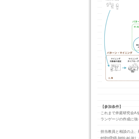
【参加条件】
これまで井庭研究会A
ランゲージの作成に強
担当教員と相談の上、履
entry@sfc.keio.ac.jp