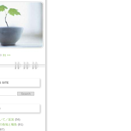
30
31
>>
S SITE
S
いて／近況
(56)
の告知と報告
(91)
87)