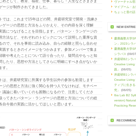
じめとして、教育、福祉、仕事、暮らし・人生などさまざま
ヴァーチャル世
ゲージが制作されてきました。
マイブーム・お
ちょっと昔の話
トでは、これまで15年ほどの間、井庭研究室で開発・洗練さ
ンゲージの思想と方法をふりかえり、その内容を深く理解
NEW ENTRIE
実践につなげることを目指します。パターン・ランゲージの
用方法など、それぞれのトピックについて説明した重厚な資
慶應義塾大学S
るので、それを事前に読み込み、自らの経験と照らし合わせ
ン」2023シラ
慶應義塾大学SF
実践するときのイメージをつかみます。参加メンバーで集ま
シラバス
(09/07
経験や考えたことについて語り合ったり、疑問点やもっと知
井庭研B2シラバス
問したり、思想や方法としてさらに明確にすべき点がないか
Creative Li
ます。
践」
(06/05)
井庭研B1シラバス
トは、井庭研究室に所属する学生以外の参加も歓迎します
Creative L
ティブに生きる
ージの思想と方法に強く関心を持つ人でなければ、モチベー
究」
(06/05)
・議論に着いていくのも困難になるので、注意してくださ
Iba Lab B2 Syll
扱ってきたパターン・ランゲージの思想と方法についての総
version) Natura
各自今後の実践に活かしてほしいと思います。
Practicing Rese
RECOMMEN