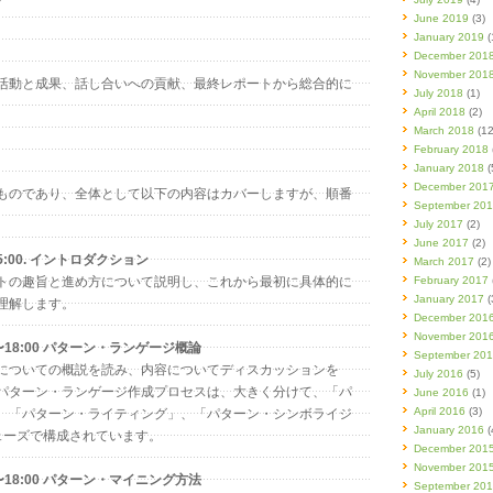
June 2019
(3)
January 2019
(
December 201
November 201
活動と成果、話し合いへの貢献、最終レポートから総合的に
July 2018
(1)
April 2018
(2)
March 2018
(12
February 2018
January 2018
(
December 201
ものであり、全体として以下の内容はカバーしますが、順番
September 20
July 2017
(2)
June 2017
(2)
15:00. イントロダクション
March 2017
(2)
トの趣旨と進め方について説明し、これから最初に具体的に
February 2017
January 2017
(
理解します。
December 201
November 201
0〜18:00 パターン・ランゲージ概論
September 20
についての概説を読み、内容についてディスカッションを
July 2016
(5)
パターン・ランゲージ作成プロセスは、大きく分けて、「パ
June 2016
(1)
April 2016
(3)
、「パターン・ライティング」、「パターン・シンボライジ
January 2016
(
ェーズで構成されています。
December 201
November 201
0〜18:00 パターン・マイニング方法
September 20