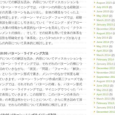
についての解説を読み、内容についてディスカッションを
August 2015
(1
パターン・マイニングでは、パターンの内容になる経験談・
July 2015
(2)
June 2015
(1)
その共通パターンをあぶり出し、全体の構造をつくった上
May 2015
(2)
を特定します。パターン・マイニング・フェーズでは、経験
March 2015
(2)
験談を掘り起こし引き出していく「マイニング・ダイアロー
January 2015
(
た大量の情報から本質的なパターンを見出していく「クラス
December 201
レメントの抽出」、そして、その結果を用いて全体の体系を
August 2014
(1
役割を明確化する「体系化」という3つのステップがありま
July 2014
(2)
June 2014
(7)
らの内容について具体的に検討します。
May 2014
(3)
April 2014
(3)
〜18:00 パターン・ライティング方法
March 2014
(2)
グについての解説を読み、内容についてディスカッションを
February 2014
パターン・ライティングでは、それぞれのパターンの種につ
January 2014
(
December 201
詰めていきながら、「状況」「問題」「フォース」「解決」
November 201
」というパターン形式で書き、メンバーのなかで何度も確
September 20
ていきます。 パターン・ランゲージ作成の第二フェーズであ
August 2013
(1
ィングでは、それぞれの「パターンの種」を、パターン形式
June 2013
(2)
。パターン・ライティングでは、マイニングでつくった「パ
May 2013
(2)
で表現していきます。この段階で、このパターンの本当の
April 2013
(5)
March 2013
(5)
決」の本質は何かということについて、さらに突き詰めて深
February 2013
では、それらの内容について具体的に検討します。
January 2013
(
December 201
0〜18:00 パターン・シンボライジング方法