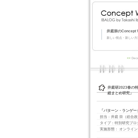
井庭崇のConcept 
新しい視点・新しい方
<<
Dec
井庭研2023春
総まとめ研究」
「パターン・ランゲー
担当：井庭 崇（総合
タイプ：特別研究プロジ
実施形態： オンライン