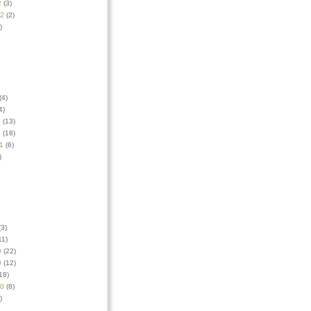
2
(3)
12
(2)
)
(4)
4)
1
(13)
1
(18)
1
(6)
)
3)
11)
0
(22)
0
(12)
18)
10
(8)
)