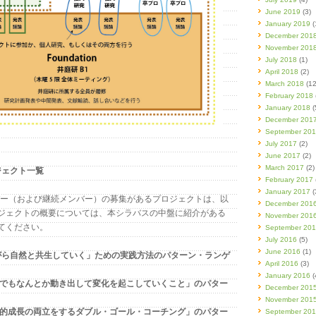
June 2019
(3)
January 2019
(
December 201
November 201
July 2018
(1)
April 2018
(2)
March 2018
(12
February 2018
January 2018
(
December 201
September 20
July 2017
(2)
June 2017
(2)
March 2017
(2)
ロジェクト一覧
February 2017
January 2017
(
ンバー（および継続メンバー）の募集があるプロジェクトは、以
December 201
ジェクトの概要については、本シラバスの中盤に紹介がある
November 201
てください。
September 20
July 2016
(5)
June 2016
(1)
ながら自然と共生していく」ための実践方法のパターン・ランゲ
April 2016
(3)
January 2016
(
なかでもなんとか動き出して変化を起こしていくこと」のパター
December 201
November 201
人間的成長の両立をするダブル・ゴール・コーチング」のパター
September 20