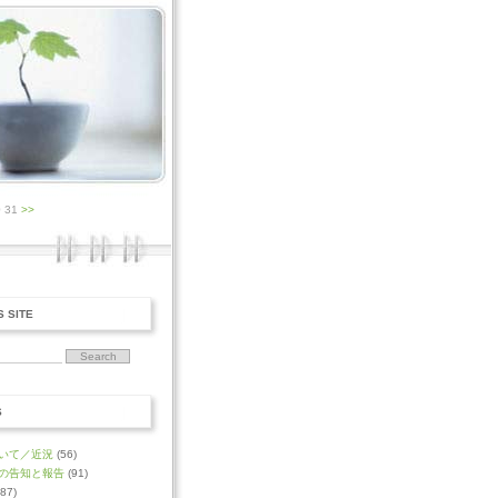
0 31
>>
S SITE
S
いて／近況
(56)
の告知と報告
(91)
87)