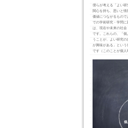
僕らが考える「よい研
関心を持ち、思いと情
価値につながるもので
での学術研究・学問に
は、現在や未来の社会
です。これらの、「個
うことが、よい研究の
が興味がある」という
です（このことが個人