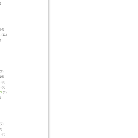
)
14)
4
(11)
)
(3)
16)
3
(8)
3
(9)
13
(4)
)
(9)
5)
2
(6)