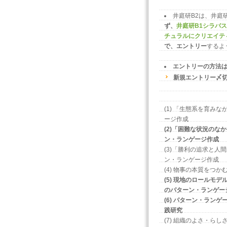
井庭研B2は、井庭
ず、
井庭研B1シラバス（20
チュラルにクリエイテ
で、エントリー
するよ
エントリーの方法は
新規エントリー〆切
(1) 「生態系を育み
ージ作成
(2)「困難な状況の
ン・ランゲージ作成
(3)「勝利の追求と
ン・ランゲージ作成
(4) 物事の本質をつ
(5) 現地のロールモ
のパターン・ランゲー
(6) パターン・ラン
践研究
(7) 組織のよさ・ら