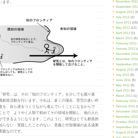
います。
November 201
September 20
August 2012
(2
July 2012
(1)
June 2012
(16)
May 2012
(12)
April 2012
(1)
March 2012
(6)
February 2012
January 2012
(
December 201
November 201
September 201
August 2011
(5
July 2011
(5)
June 2011
(5)
May 2011
(5)
April 2011
(6)
「研究」は、その「知のフロンティア」を少しでも掘り進
March 2011
(1)
識創造活動を行います。それは、多くの場合、苦労の多い作
February 2011
(
道を、自ら道をつくりながら進んでいくことになるからで
January 2011
(
December 201
ことで、ようやく人類で初めてその領域を開拓し、他の人た
November 201
ができるようになります。このように、研究はとても創造的
October 2010
(
知らない・実践したことのない、意義と付加価値のある成果
September 20
実践なのです。
August 2010
(6
July 2010
(2)