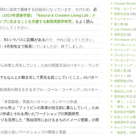
Creative Re
学会・カンファ
研B1に追加で履修する仕組みになっています。そのため、
必
創造社会論
(18)
23年度春学期）「Natural & Creative Living Lab：ナ
フューチャー・
ィブに生きることを支援する創造実践学研究」
もよく読ん
食と農
(3)
うにしてください。
Lab Patterns
(2
発想言語
(2)
、B1シラバスに記載がある
ので、それに従ってください。
The Nature of 
コラボレーショ
：4月初旬まで延長
していましたが、終了しました。
ラーニング・パ
プレゼンテーシ
プレゼンテーシ
ながら自然と共生していく」ための実践方法のパターン・ランゲ
ライティング・
自然と美
(3)
ボストン
(2)
なかでもなんとか動き出して変化を起こしていくこと」のパター
授業関連
(71)
パターン・ラン
人間的成長の両立をするダブル・ゴール・コーチング」のパター
最近読んだ本・
英語漬け生活
(1
かむ「本質観取」実践のパターン・ランゲージ作成
「書く」ことに
「研究」と「学
デルから学ぶ「フィリピンの若者が自立的に暮らしていく」ため
集合知の可能性
ジ作成とそれを用いたワークショップの実践研究
社会システム理
ゲージを活用した「気仙沼市におけるまちのイメージ更新」の実
複雑系科学
(13)
ネットワーク分
しさの語り合いワークショップの開発と実践
「創造性」の探