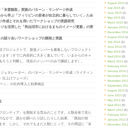
August 2015
(1
July 2015
(2)
かむ「本質観取」実践のパターン・ランゲージ作成
June 2015
(1)
デルから学ぶ「フィリピンの若者が自立的に暮らしていく」ため
May 2015
(2)
ジ作成とそれを用いたワークショップの実践研究
March 2015
(2)
ゲージを活用した「気仙沼市におけるまちのイメージ更新」の実
January 2015
(
December 201
August 2014
(1
しさの語り合いワークショップの開発と実践
July 2014
(2)
June 2014
(7)
続プロジェクトで、新規メンバーを募集しないプロジェクト
May 2014
(3)
ります（すでに内容的に大きく進んでいて、いまからのキャ
April 2014
(3)
あろうと判断し、現在のメンバーのみで継続します）。
March 2014
(2)
February 2014
January 2014
(
す「ジェネレーター」のパターン・ランゲージ作成（ライティン
December 201
・仕上げフェーズ）
November 201
ターン」の社内導入と効果検証
September 20
August 2013
(1
June 2013
(2)
May 2013
(2)
は
April 2013
(5)
March 2013
(5)
フロンティア」を開拓する営みのことです。人類全体で見た
February 2013
のなかで、誰かが調べたり試したりした結果、「既知の領
January 2013
(
ます。しかし、それでもまだ人類にとって、その周辺に「未
December 201