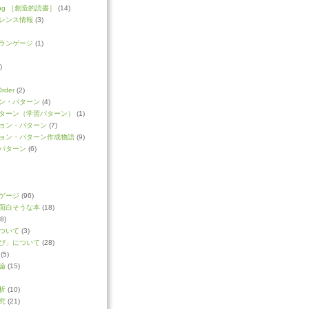
ading ［創造的読書］
(14)
レンス情報
(3)
ランゲージ
(1)
)
Order
(2)
ン・パターン
(4)
ターン（学習パターン）
(1)
ョン・パターン
(7)
ョン・パターン作成物語
(9)
パターン
(6)
ゲージ
(96)
面白そうな本
(18)
8)
ついて
(3)
び」について
(28)
(5)
論
(15)
析
(10)
究
(21)