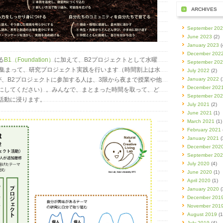
ARCHIVES
September 20
June 2023
(2)
January 2023
(
December 202
る
B1（Foundation）
に加えて、B2プロジェクトとして水曜
September 20
に集まって、研究プロジェクト実践を行います（時間割上は水
July 2022
(2)
が、B2プロジェクトに参加する人は、3限から夜まで授業や他
January 2022
(
December 202
にしてください）。みんなで、まとまった時間を取って、ど
September 20
活動に浸ります。
July 2021
(2)
June 2021
(1)
March 2021
(1)
February 2021
January 2021
(
December 202
September 20
July 2020
(4)
June 2020
(1)
April 2020
(1)
January 2020
(
December 201
November 201
August 2019
(1
July 2019
(4)