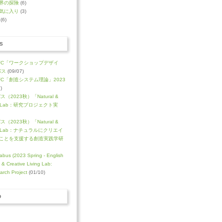
界の探険
(6)
気に入り
(3)
(6)
S
FC「ワークショップデザイ
バス
(09/07)
C「創造システム理論」2023
)
（2023秋）「Natural &
ving Lab：研究プロジェクト実
（2023秋）「Natural &
iving Lab：ナチュラルにクリエイ
ことを支援する創造実践学研
abus (2023 Spring - English
l & Creative Living Lab:
arch Project
(01/10)
D