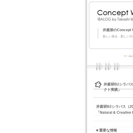
井庭崇のConcept 
新しい視点・新しい方
<<
Jan
井庭研B2シラバス（20
クト実践」
井庭研B2シラバス（2
「Natural & Creat
■ 重要な情報