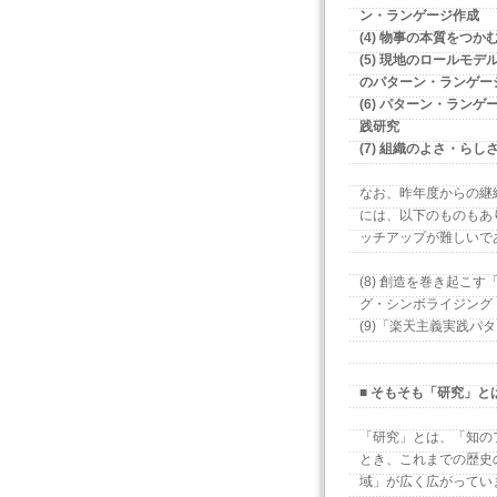
ン・ランゲージ作成
(4) 物事の本質をつ
(5) 現地のロールモ
のパターン・ランゲー
(6) パターン・ラン
践研究
(7) 組織のよさ・ら
なお、昨年度からの継
には、以下のものもあ
ッチアップが難しいで
(8) 創造を巻き起こ
グ・シンボライジング
(9)「楽天主義実践パ
■ そもそも「研究」と
「研究」とは、「知の
とき、これまでの歴史
域」が広く広がってい