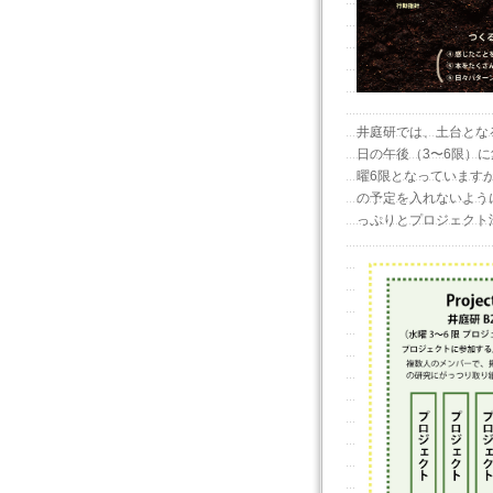
井庭研では、土台とな
日の午後（3〜6限）
曜6限となっています
の予定を入れないよう
っぷりとプロジェクト