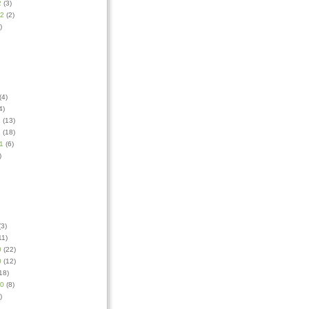
2
(3)
12
(2)
)
(4)
4)
1
(13)
1
(18)
1
(6)
)
3)
11)
0
(22)
0
(12)
18)
10
(8)
)