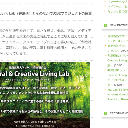
ヴァーチャル世
マイブーム・お
ちょっと昔の話
ative Living Lab（井庭研）とそのなかでのB2プロジェクトの位置
NEW ENTRIE
想の学術研究を通じて、新たな視点、概念、方法、メディア
いきと生きる未来の実現に貢献することに取り組んでいま
慶應義塾大学S
ン」2023シラ
、ナチュラルにクリエイティブに生きる喜びのある「創造社
慶應義塾大学SF
に、素晴らしい質の実践に潜む原理の解明と、その発見にも
シラバス
(09/07
を行なっています。
井庭研B2シラバス
Creative Li
践」
(06/05)
井庭研B1シラバス
Creative L
ティブに生きる
究」
(06/05)
Iba Lab B2 Syll
version) Natura
Practicing Rese
RECOMMEN