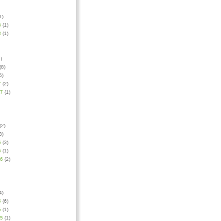
1)
8
(1)
8
(1)
)
(8)
5)
7
(2)
17
(1)
(2)
3)
6
(3)
6
(1)
16
(2)
4)
5
(6)
5
(1)
15
(1)