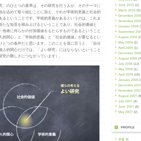
June 2010
(1)
究」のひとつの基準は、その研究を行う人が、そのテーマに
March 2010
(5)
熱を込めて取り組むことに加え、それが学術的意義と社会的
December 200
あるということです。学術的意義があるというのは、これま
November 200
新たな知見を積み上げるということであり、社会的価値と
October 2009
(
・他者に何らかの付加価値をもたらすものであるということ
September 20
人的関心」と「学術的意義」と「社会的価値」が重なるとい
August 2009
(1
May 2009
(2)
ひとつの条件だと思います。このことを逆に言うと、「自分
April 2009
(1)
個人的関心だけでは、「よい研究」にはならないということ
December 200
研究の難しさにつながっています）。
August 2008
(7
July 2008
(12)
May 2008
(1)
April 2008
(18)
January 2008
(
December 200
November 200
August 2007
(9
July 2007
(4)
June 2007
(8)
May 2007
(2)
PROFILE
井庭 崇