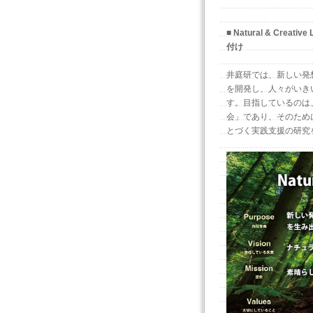
■ Natural & Cre
付け
井庭研では、新しい発
を開発し、人々がいき
す。目指しているのは
会」であり、そのため
とづく実践支援の研究