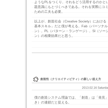
ようなPLをつくり、それをどう活用するのかと
題意識にもとづくべきである。それを実際にコ
ための工夫も必要。
以上が、創造社会（Creative Society）に
基本スキル」だと僕が考える、Fab（パーソナ
ン）、PL（パターン・ランゲージ）、SI（ソー
ン）の相乗効果だと思う。
創造性（クリエイティビティ）の新しい捉え方
2013.02.16 Saturd
僕の創造システム理論では、「創造」は「発見
き）の連鎖だと捉える。