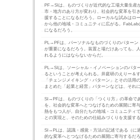
PF→SIは、ものづくりが近代的な工場大量生産
市・地方のあり方が変わり、社会的な変革を引
援することになるだろう。ローカルな試みはロ
から他の地域・コミュニティに広がる。FabLa
になるだろう。
PL→PFは、パーソナルなものづくりのパター
が重要になるだろう。装置と場だけあっても、
れるようにはならないからだ。
PL→SIは、ソーシャル・イノベーションのパタ
るということが考えられる。井庭研のえりー＆
「チェンジメイキング・パターン」とその活用
まとめた「起業と経営」パターンなどは、それ
SI→PFは、ものづくりの「つくり方」の革命で
を、社会的な変革へとつなげるための展開に寄
熱をもつ人が、自分たちの地域・コミュニティ
との実現と、そのための仕組みづくりを支援す
SI→PLは、認識・感覚・方法の記述である（に
的な変革へとつなげるための展開に寄与するだ