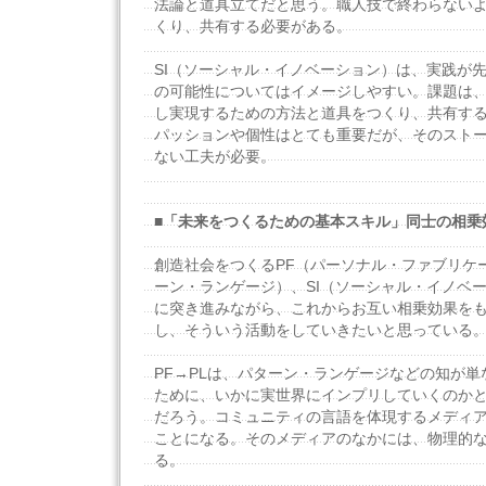
法論と道具立てだと思う。職人技で終わらない
くり、共有する必要がある。
SI（ソーシャル・イノベーション）は、実践が
の可能性についてはイメージしやすい。課題は
し実現するための方法と道具をつくり、共有す
パッションや個性はとても重要だが、そのスト
ない工夫が必要。
■「未来をつくるための基本スキル」同士の相乗
創造社会をつくるPF（パーソナル・ファブリケ
ーン・ランゲージ）、SI（ソーシャル・イノベ
に突き進みながら、これからお互い相乗効果を
し、そういう活動をしていきたいと思っている
PF→PLは、パターン・ランゲージなどの知が
ために、いかに実世界にインプリしていくのか
だろう。コミュニティの言語を体現するメディ
ことになる。そのメディアのなかには、物理的
る。