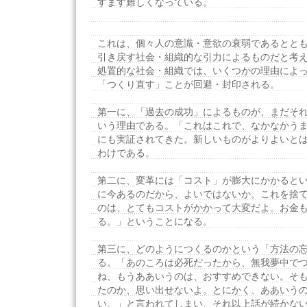
すます難しくなっている。
これは、個々人の意識・意欲の衰弱であるとと
引き戻す社会・組織的な引力によるものだと考
処置的な社会・組織では、いくつかの理由によ
「つくり直す」ことが回避・封印される。
第一に、「過去の成功」によるものが、まだそ
いう理由である。「これはこれで、なかなかう
にも実証されてきた。新しいものがよりよいと
わけである。
第二に、変革には「コスト」が膨大にかかると
に今あるのだから、よいではないか。これを捨
のは、とてもコストがかかって大変だよ。お金
る。」ということになる。
第三に、どのようにつくるのかという「方法の
る。「あのころは必死だったから、無我夢中で
ね、もうああいうのは、おすすめできない。そ
たのか、思い出せないよ。とにかく、ああいう
い。」と言われてしまい、それ以上話が続かな