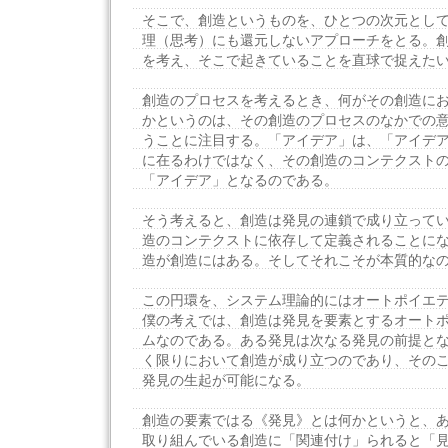
そこで、創造というものを、ひとつの次元とし
理（思考）にも還元しないアプローチをとる。
を考え、そこで起きていることを直球で捉えた
創造のプロセスを考えるとき、何がその創造に
かというのは、その創造のプロセスのなかでの
うことに注目する。「アイデア」は、「アイデ
に在るわけではなく、その創造のコンテクスト
「アイデア」となるのである。
そう考えると、創造は発見の連鎖で成り立って
造のコンテクストに依存して定義されることに
造が創造にはある。そしてそれこそが本質的な
この円環を、システム理論的にはオートポイエ
僕の考えでは、創造は発見を要素とするオート
ムなのである。ある発見は次なる発見の前提と
く限りにおいて創造が成り立つのであり、その
発見の生起が可能になる。
創造の要素ではる《発見》とは何かというと、
取り組んでいる創造に「関連付け」られると「