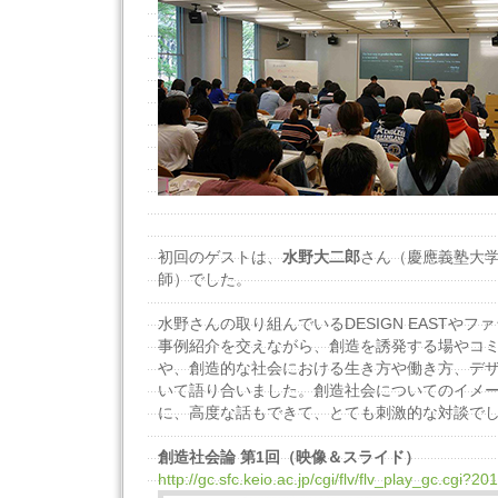
初回のゲストは、
水野大二郎
さん（慶應義塾大
師）でした。
水野さんの取り組んでいるDESIGN EASTやフ
事例紹介を交えながら、創造を誘発する場やコ
や、創造的な社会における生き方や働き方、デ
いて語り合いました。創造社会についてのイメ
に、高度な話もできて、とても刺激的な対談で
創造社会論 第1回（映像＆スライド）
http://gc.sfc.keio.ac.jp/cgi/flv/flv_play_gc.cgi