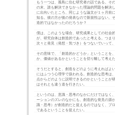
もう一つは、孤島に住む研究者の話である。そ
の末、誰も解決できなかった理論的問題を解決
に出向いたところ、同じような論文が１ヶ月前
知る。彼の方が後の発表なので新規性はない。
造的ではなかったのだろうか？
僕は、このような場合、研究成果としての社会
が、研究自体は創造的であったと考える。つま
次々と発見（発想・気づき）をつないでいって
その意味で、「創造的かどうか」ということを
か、価値があるかということを切り離して考え
そうだとすると、創造をどのように考えればよ
にはふつう心理学で扱われる。創造的な思考は
点からどのように説明できるのかということが
はそれとも違う道を行きたい。
というのは、意識・思考のなかにだけではなく
ーションのズレのなかにも、創造的な発見の源
識・思考）が創造的だと捉えるのではなく、プ
であるということを捉えたい。