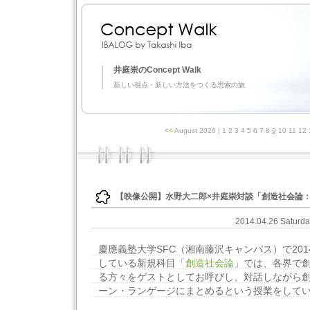
井庭崇のConcept Walk
新しい視点・新しい方法をつくる思索の旅
<<
August 2026
| 1 2 3 4 5 6 7 8
9
10 11 12 
【映像公開】水野大二郎×井庭崇対談「創造社会論
2014.04.26 Saturd
慶應義塾大学SFC（湘南藤沢キャンパス）で20
している新規科目「
創造社会論
」では、各界で
る方々をゲストとしてお呼びし、対話しながら
ーン・ランゲージにまとめるという授業をして